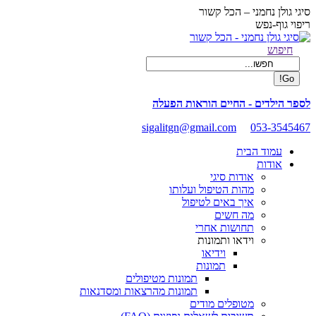
Skip
סיגי גולן נחמני – הכל קשור
to
ריפוי גוף-נפש
content
Facebook
Search:
חיפוש
page
opens
in
new
לספר הילדים - החיים הוראות הפעלה
window
sigalitgn@gmail.com
053-3545467
עמוד הבית
אודות
אודות סיגי
מהות הטיפול ועלותו
איך באים לטיפול
מה חשים
תחושות אחרי
וידאו ותמונות
וידיאו
תמונות
תמונות מטיפולים
תמונות מהרצאות ומסדנאות
מטופלים מודים