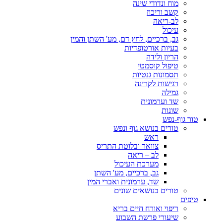
מוח ונדודי שינה
קשב וריכוז
לב-ריאה
עיכול
גב, ברכיים, לחץ דם, מע' השתן והמין
בעיות אורטופדיות
הריון ולידה
טיפול קוסמטי
תסמונות גנטיות
רגישות לקרינה
גמילה
שד וערמונית
שונות
טור גוף-נפש
טורים בנושא גוף ונפש
ראש
צוואר ובלוטת התריס
לב – ריאה
מערכת העיכול
גב, ברכיים, מע' השתן
שד, ערמונית ואברי המין
טורים בנושאים שונים
טיפים
ריפוי ואורח חיים בריא
שיעורי פרשת השבוע