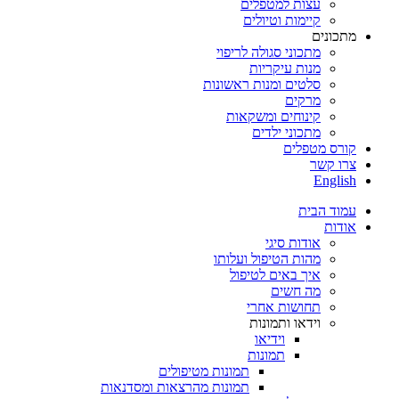
עצות למטפלים
קיימות וטיולים
מתכונים
מתכוני סגולה לריפוי
מנות עיקריות
סלטים ומנות ראשונות
מרקים
קינוחים ומשקאות
מתכוני ילדים
קורס מטפלים
צרו קשר
English
עמוד הבית
אודות
אודות סיגי
מהות הטיפול ועלותו
איך באים לטיפול
מה חשים
תחושות אחרי
וידאו ותמונות
וידיאו
תמונות
תמונות מטיפולים
תמונות מהרצאות ומסדנאות