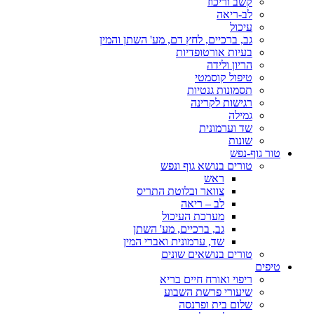
קשב וריכוז
לב-ריאה
עיכול
גב, ברכיים, לחץ דם, מע' השתן והמין
בעיות אורטופדיות
הריון ולידה
טיפול קוסמטי
תסמונות גנטיות
רגישות לקרינה
גמילה
שד וערמונית
שונות
טור גוף-נפש
טורים בנושא גוף ונפש
ראש
צוואר ובלוטת התריס
לב – ריאה
מערכת העיכול
גב, ברכיים, מע' השתן
שד, ערמונית ואברי המין
טורים בנושאים שונים
טיפים
ריפוי ואורח חיים בריא
שיעורי פרשת השבוע
שלום בית ופרנסה