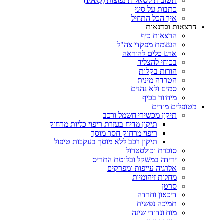
תשובות לשאלות נפוצות (FAQ)
כתבות על סיגי
איך הכל התחיל
הרצאות וסדנאות
הרצאות כיף
העצמת מפקדי צה"ל
ארגז כלים להוראה
בכוחי להצליח
הורות בקלות
הטרדה מינית
סמים ולא נהנים
מיחזור בכיף
מטופלים מודים
תיקון מכשירי חשמל ורכב
תיקון מדיח בעזרת ריפוי כליות מרחוק
ריפוי מרחוק חסך מוסך
תיקון רכב ללא מוסך בעקבות טיפול
סוכרת וכולסטרול
ירידה במשקל ובלוטת התריס
אלרגיה עייפות ומפרקים
מחלות זיהומיות
סרטן
דיכאון וחרדה
תמיכה נפשית
מוח ונדודי שינה