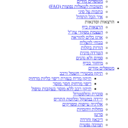
מטופלים מודים
תשובות לשאלות נפוצות (FAQ)
כתבות על סיגי
איך הכל התחיל
הרצאות וסדנאות
הרצאות כיף
העצמת מפקדי צה"ל
ארגז כלים להוראה
בכוחי להצליח
הורות בקלות
הטרדה מינית
סמים ולא נהנים
מיחזור בכיף
מטופלים מודים
תיקון מכשירי חשמל ורכב
תיקון מדיח בעזרת ריפוי כליות מרחוק
ריפוי מרחוק חסך מוסך
תיקון רכב ללא מוסך בעקבות טיפול
סוכרת וכולסטרול
ירידה במשקל ובלוטת התריס
אלרגיה עייפות ומפרקים
מחלות זיהומיות
סרטן
דיכאון וחרדה
תמיכה נפשית