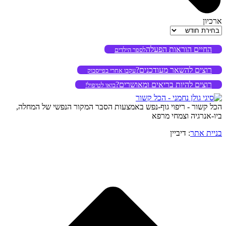
ארכיון
ארכיון
החיים הוראות הפעלה
לספר הילדים
רוצים להשאר מעודכנים?
עקבו אחרי בפייסבוק
רוצים להיות בריאים ומאושרים?
בואו לטיפול!
הכל קשור - ריפוי גוף-נפש באמצעות הסבר המקור הנפשי של המחלה,
ביו-אנרגיה וצמחי מרפא
בניית אתר
: דיביין
o
to
op