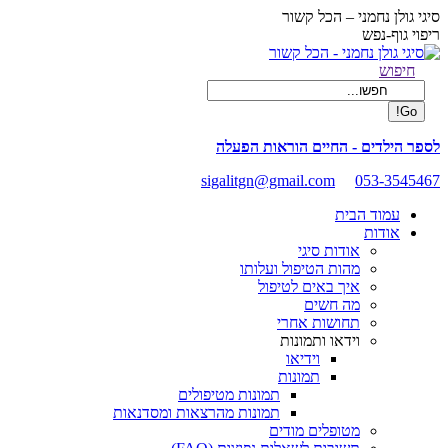
Skip
סיגי גולן נחמני – הכל קשור
to
ריפוי גוף-נפש
content
Facebook
Search:
חיפוש
page
opens
in
new
לספר הילדים - החיים הוראות הפעלה
window
sigalitgn@gmail.com
053-3545467
עמוד הבית
אודות
אודות סיגי
מהות הטיפול ועלותו
איך באים לטיפול
מה חשים
תחושות אחרי
וידאו ותמונות
וידיאו
תמונות
תמונות מטיפולים
תמונות מהרצאות ומסדנאות
מטופלים מודים