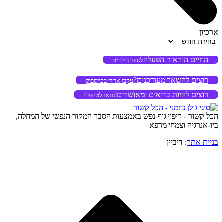
ארכיון
ארכיון
החיים הוראות הפעלה
לספר הילדים
רוצים להשאר מעודכנים?
עקבו אחרי בפייסבוק
רוצים להיות בריאים ומאושרים?
בואו לטיפול!
הכל קשור - ריפוי גוף-נפש באמצעות הסבר המקור הנפשי של המחלה,
ביו-אנרגיה וצמחי מרפא
בניית אתר
: דיביין
o
to
op