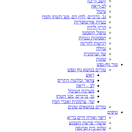
קשב וריכוז
לב-ריאה
עיכול
גב, ברכיים, לחץ דם, מע' השתן והמין
בעיות אורטופדיות
הריון ולידה
טיפול קוסמטי
תסמונות גנטיות
רגישות לקרינה
גמילה
שד וערמונית
שונות
טור גוף-נפש
טורים בנושא גוף ונפש
ראש
צוואר ובלוטת התריס
לב – ריאה
מערכת העיכול
גב, ברכיים, מע' השתן
שד, ערמונית ואברי המין
טורים בנושאים שונים
טיפים
ריפוי ואורח חיים בריא
שיעורי פרשת השבוע
שלום בית ופרנסה