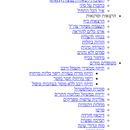
תשובות לשאלות נפוצות (FAQ)
כתבות על סיגי
איך הכל התחיל
הרצאות וסדנאות
הרצאות כיף
העצמת מפקדי צה"ל
ארגז כלים להוראה
בכוחי להצליח
הורות בקלות
הטרדה מינית
סמים ולא נהנים
מיחזור בכיף
מטופלים מודים
תיקון מכשירי חשמל ורכב
תיקון מדיח בעזרת ריפוי כליות מרחוק
ריפוי מרחוק חסך מוסך
תיקון רכב ללא מוסך בעקבות טיפול
סוכרת וכולסטרול
ירידה במשקל ובלוטת התריס
אלרגיה עייפות ומפרקים
מחלות זיהומיות
סרטן
דיכאון וחרדה
תמיכה נפשית
מוח ונדודי שינה