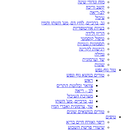
מוח ונדודי שינה
קשב וריכוז
לב-ריאה
עיכול
גב, ברכיים, לחץ דם, מע' השתן והמין
בעיות אורטופדיות
הריון ולידה
טיפול קוסמטי
תסמונות גנטיות
רגישות לקרינה
גמילה
שד וערמונית
שונות
טור גוף-נפש
טורים בנושא גוף ונפש
ראש
צוואר ובלוטת התריס
לב – ריאה
מערכת העיכול
גב, ברכיים, מע' השתן
שד, ערמונית ואברי המין
טורים בנושאים שונים
טיפים
ריפוי ואורח חיים בריא
שיעורי פרשת השבוע