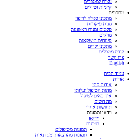
עצות למטפלים
קיימות וטיולים
מתכונים
מתכוני סגולה לריפוי
מנות עיקריות
סלטים ומנות ראשונות
מרקים
קינוחים ומשקאות
מתכוני ילדים
קורס מטפלים
צרו קשר
English
עמוד הבית
אודות
אודות סיגי
מהות הטיפול ועלותו
איך באים לטיפול
מה חשים
תחושות אחרי
וידאו ותמונות
וידיאו
תמונות
תמונות מטיפולים
תמונות מהרצאות ומסדנאות