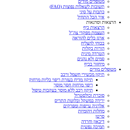
מטופלים מודים
תשובות לשאלות נפוצות (FAQ)
כתבות על סיגי
איך הכל התחיל
הרצאות וסדנאות
הרצאות כיף
העצמת מפקדי צה"ל
ארגז כלים להוראה
בכוחי להצליח
הורות בקלות
הטרדה מינית
סמים ולא נהנים
מיחזור בכיף
מטופלים מודים
תיקון מכשירי חשמל ורכב
תיקון מדיח בעזרת ריפוי כליות מרחוק
ריפוי מרחוק חסך מוסך
תיקון רכב ללא מוסך בעקבות טיפול
סוכרת וכולסטרול
ירידה במשקל ובלוטת התריס
אלרגיה עייפות ומפרקים
מחלות זיהומיות
סרטן
דיכאון וחרדה
תמיכה נפשית