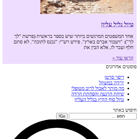
טיול גליל עליון
אחד המשפטים המרגשים ביותר שיש בספר בראשית (פרשת "לך
לך"): "ויעבור אברם בארץ". פירש רש"י: "נכנס לתוכה". לא סתם
חלף ועבר לו, אלא הבין את
קראו עוד »
פוסטים אחרונים
ריפוי סרטן
ירידה במשקל
מה מותר לאכול לרוב מטופלי
שיחת הרגעה והפחתת חרדה
טיול סוף הקיץ בגליל העליון
חיפוש באתר
Search: