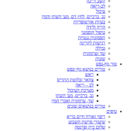
קשב וריכוז
לב-ריאה
עיכול
גב, ברכיים, לחץ דם, מע' השתן והמין
בעיות אורטופדיות
הריון ולידה
טיפול קוסמטי
תסמונות גנטיות
רגישות לקרינה
גמילה
שד וערמונית
שונות
טור גוף-נפש
טורים בנושא גוף ונפש
ראש
צוואר ובלוטת התריס
לב – ריאה
מערכת העיכול
גב, ברכיים, מע' השתן
שד, ערמונית ואברי המין
טורים בנושאים שונים
טיפים
ריפוי ואורח חיים בריא
שיעורי פרשת השבוע
שלום בית ופרנסה