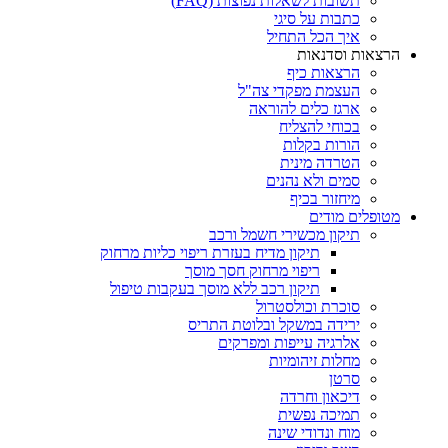
תשובות לשאלות נפוצות (FAQ)
כתבות על סיגי
איך הכל התחיל
הרצאות וסדנאות
הרצאות כיף
העצמת מפקדי צה"ל
ארגז כלים להוראה
בכוחי להצליח
הורות בקלות
הטרדה מינית
סמים ולא נהנים
מיחזור בכיף
מטופלים מודים
תיקון מכשירי חשמל ורכב
תיקון מדיח בעזרת ריפוי כליות מרחוק
ריפוי מרחוק חסך מוסך
תיקון רכב ללא מוסך בעקבות טיפול
סוכרת וכולסטרול
ירידה במשקל ובלוטת התריס
אלרגיה עייפות ומפרקים
מחלות זיהומיות
סרטן
דיכאון וחרדה
תמיכה נפשית
מוח ונדודי שינה