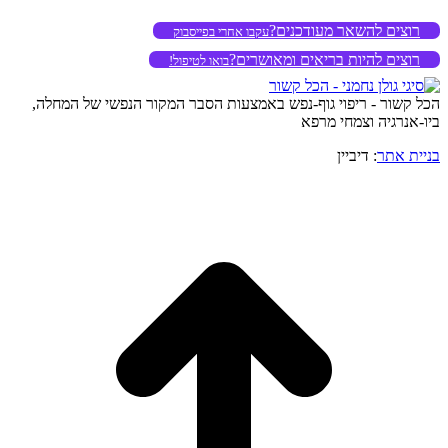
רוצים להשאר מעודכנים?
עקבו אחרי בפייסבוק
רוצים להיות בריאים ומאושרים?
בואו לטיפול!
הכל קשור - ריפוי גוף-נפש באמצעות הסבר המקור הנפשי של המחלה,
ביו-אנרגיה וצמחי מרפא
בניית אתר
: דיביין
o
to
op