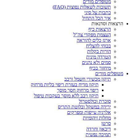
מטופלים מודים
תשובות לשאלות נפוצות (FAQ)
כתבות על סיגי
איך הכל התחיל
הרצאות וסדנאות
הרצאות כיף
העצמת מפקדי צה"ל
ארגז כלים להוראה
בכוחי להצליח
הורות בקלות
הטרדה מינית
סמים ולא נהנים
מיחזור בכיף
מטופלים מודים
תיקון מכשירי חשמל ורכב
תיקון מדיח בעזרת ריפוי כליות מרחוק
ריפוי מרחוק חסך מוסך
תיקון רכב ללא מוסך בעקבות טיפול
סוכרת וכולסטרול
ירידה במשקל ובלוטת התריס
אלרגיה עייפות ומפרקים
מחלות זיהומיות
סרטן
דיכאון וחרדה
תמיכה נפשית