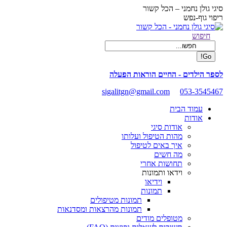
Skip
סיגי גולן נחמני – הכל קשור
to
ריפוי גוף-נפש
content
Facebook
Search:
חיפוש
page
opens
in
new
לספר הילדים - החיים הוראות הפעלה
window
sigalitgn@gmail.com
053-3545467
עמוד הבית
אודות
אודות סיגי
מהות הטיפול ועלותו
איך באים לטיפול
מה חשים
תחושות אחרי
וידאו ותמונות
וידיאו
תמונות
תמונות מטיפולים
תמונות מהרצאות ומסדנאות
מטופלים מודים