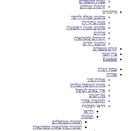
עצות למטפלים
קיימות וטיולים
מתכונים
מתכוני סגולה לריפוי
מנות עיקריות
סלטים ומנות ראשונות
מרקים
קינוחים ומשקאות
מתכוני ילדים
קורס מטפלים
צרו קשר
English
עמוד הבית
אודות
אודות סיגי
מהות הטיפול ועלותו
איך באים לטיפול
מה חשים
תחושות אחרי
וידאו ותמונות
וידיאו
תמונות
תמונות מטיפולים
תמונות מהרצאות ומסדנאות