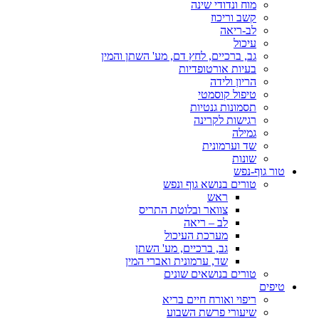
מוח ונדודי שינה
קשב וריכוז
לב-ריאה
עיכול
גב, ברכיים, לחץ דם, מע' השתן והמין
בעיות אורטופדיות
הריון ולידה
טיפול קוסמטי
תסמונות גנטיות
רגישות לקרינה
גמילה
שד וערמונית
שונות
טור גוף-נפש
טורים בנושא גוף ונפש
ראש
צוואר ובלוטת התריס
לב – ריאה
מערכת העיכול
גב, ברכיים, מע' השתן
שד, ערמונית ואברי המין
טורים בנושאים שונים
טיפים
ריפוי ואורח חיים בריא
שיעורי פרשת השבוע