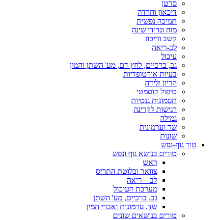
סרטן
דיכאון וחרדה
תמיכה נפשית
מוח ונדודי שינה
קשב וריכוז
לב-ריאה
עיכול
גב, ברכיים, לחץ דם, מע' השתן והמין
בעיות אורטופדיות
הריון ולידה
טיפול קוסמטי
תסמונות גנטיות
רגישות לקרינה
גמילה
שד וערמונית
שונות
טור גוף-נפש
טורים בנושא גוף ונפש
ראש
צוואר ובלוטת התריס
לב – ריאה
מערכת העיכול
גב, ברכיים, מע' השתן
שד, ערמונית ואברי המין
טורים בנושאים שונים