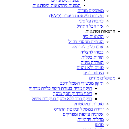
תמונות מטיפולים
תמונות מהרצאות ומסדנאות
מטופלים מודים
תשובות לשאלות נפוצות (FAQ)
כתבות על סיגי
איך הכל התחיל
הרצאות וסדנאות
הרצאות כיף
העצמת מפקדי צה"ל
ארגז כלים להוראה
בכוחי להצליח
הורות בקלות
הטרדה מינית
סמים ולא נהנים
מיחזור בכיף
מטופלים מודים
תיקון מכשירי חשמל ורכב
תיקון מדיח בעזרת ריפוי כליות מרחוק
ריפוי מרחוק חסך מוסך
תיקון רכב ללא מוסך בעקבות טיפול
סוכרת וכולסטרול
ירידה במשקל ובלוטת התריס
אלרגיה עייפות ומפרקים
מחלות זיהומיות
סרטן