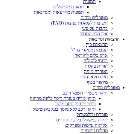
תמונות
תמונות מטיפולים
תמונות מהרצאות ומסדנאות
מטופלים מודים
תשובות לשאלות נפוצות (FAQ)
כתבות על סיגי
איך הכל התחיל
הרצאות וסדנאות
הרצאות כיף
העצמת מפקדי צה"ל
ארגז כלים להוראה
בכוחי להצליח
הורות בקלות
הטרדה מינית
סמים ולא נהנים
מיחזור בכיף
מטופלים מודים
תיקון מכשירי חשמל ורכב
תיקון מדיח בעזרת ריפוי כליות מרחוק
ריפוי מרחוק חסך מוסך
תיקון רכב ללא מוסך בעקבות טיפול
סוכרת וכולסטרול
ירידה במשקל ובלוטת התריס
אלרגיה עייפות ומפרקים
מחלות זיהומיות