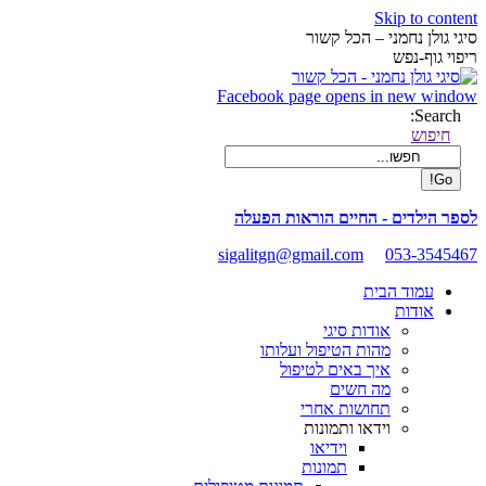
Skip to content
סיגי גולן נחמני – הכל קשור
ריפוי גוף-נפש
Facebook page opens in new window
Search:
חיפוש
לספר הילדים - החיים הוראות הפעלה
sigalitgn@gmail.com
053-3545467
עמוד הבית
אודות
אודות סיגי
מהות הטיפול ועלותו
איך באים לטיפול
מה חשים
תחושות אחרי
וידאו ותמונות
וידיאו
תמונות