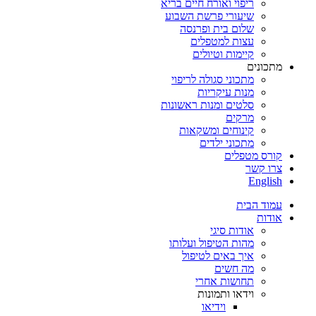
ריפוי ואורח חיים בריא
שיעורי פרשת השבוע
שלום בית ופרנסה
עצות למטפלים
קיימות וטיולים
מתכונים
מתכוני סגולה לריפוי
מנות עיקריות
סלטים ומנות ראשונות
מרקים
קינוחים ומשקאות
מתכוני ילדים
קורס מטפלים
צרו קשר
English
עמוד הבית
אודות
אודות סיגי
מהות הטיפול ועלותו
איך באים לטיפול
מה חשים
תחושות אחרי
וידאו ותמונות
וידיאו