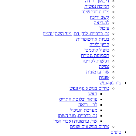
דיכאון וחרדה
תמיכה נפשית
מוח ונדודי שינה
קשב וריכוז
לב-ריאה
עיכול
גב, ברכיים, לחץ דם, מע' השתן והמין
בעיות אורטופדיות
הריון ולידה
טיפול קוסמטי
תסמונות גנטיות
רגישות לקרינה
גמילה
שד וערמונית
שונות
טור גוף-נפש
טורים בנושא גוף ונפש
ראש
צוואר ובלוטת התריס
לב – ריאה
מערכת העיכול
גב, ברכיים, מע' השתן
שד, ערמונית ואברי המין
טורים בנושאים שונים
טיפים