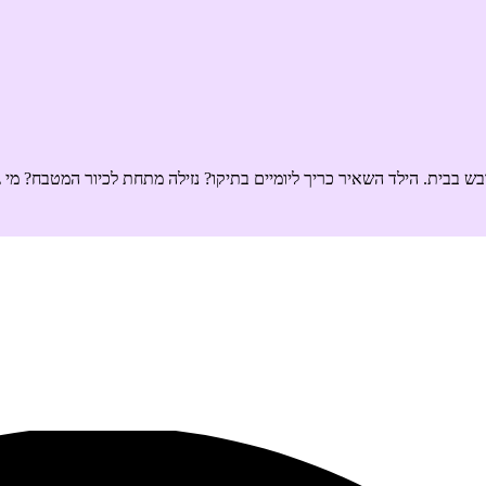
 בבית. הילד השאיר כריך ליומיים בתיקו? נזילה מתחת לכיור המטבח? מי 