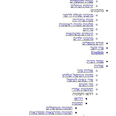
עצות למטפלים
קיימות וטיולים
מתכונים
מתכוני סגולה לריפוי
מנות עיקריות
סלטים ומנות ראשונות
מרקים
קינוחים ומשקאות
מתכוני ילדים
קורס מטפלים
צרו קשר
English
עמוד הבית
אודות
אודות סיגי
מהות הטיפול ועלותו
איך באים לטיפול
מה חשים
תחושות אחרי
וידאו ותמונות
וידיאו
תמונות
תמונות מטיפולים
תמונות מהרצאות ומסדנאות