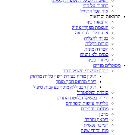
תשובות לשאלות נפוצות (FAQ)
כתבות על סיגי
איך הכל התחיל
הרצאות וסדנאות
הרצאות כיף
העצמת מפקדי צה"ל
ארגז כלים להוראה
בכוחי להצליח
הורות בקלות
הטרדה מינית
סמים ולא נהנים
מיחזור בכיף
מטופלים מודים
תיקון מכשירי חשמל ורכב
תיקון מדיח בעזרת ריפוי כליות מרחוק
ריפוי מרחוק חסך מוסך
תיקון רכב ללא מוסך בעקבות טיפול
סוכרת וכולסטרול
ירידה במשקל ובלוטת התריס
אלרגיה עייפות ומפרקים
מחלות זיהומיות
סרטן
דיכאון וחרדה
תמיכה נפשית
מוח ונדודי שינה