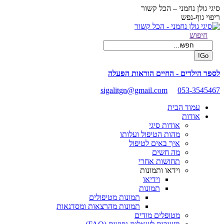
Skip
סיגי גולן נחמני – הכל קשור
to
ריפוי גוף-נפש
content
Facebook
Search:
חיפוש
page
opens
in
new
לספר הילדים - החיים הוראות הפעלה
window
sigalitgn@gmail.com
053-3545467
עמוד הבית
אודות
אודות סיגי
מהות הטיפול ועלותו
איך באים לטיפול
מה חשים
תחושות אחרי
וידאו ותמונות
וידיאו
תמונות
תמונות מטיפולים
תמונות מהרצאות ומסדנאות
מטופלים מודים