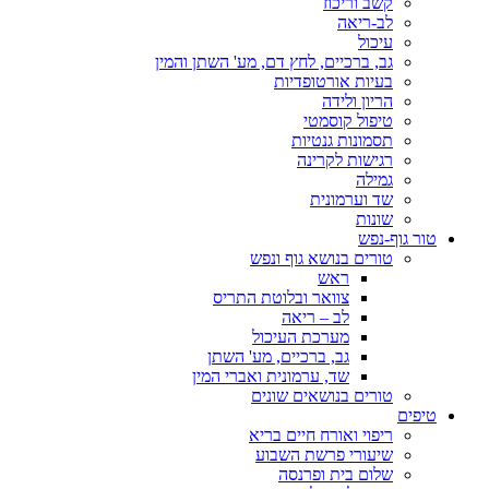
קשב וריכוז
לב-ריאה
עיכול
גב, ברכיים, לחץ דם, מע' השתן והמין
בעיות אורטופדיות
הריון ולידה
טיפול קוסמטי
תסמונות גנטיות
רגישות לקרינה
גמילה
שד וערמונית
שונות
טור גוף-נפש
טורים בנושא גוף ונפש
ראש
צוואר ובלוטת התריס
לב – ריאה
מערכת העיכול
גב, ברכיים, מע' השתן
שד, ערמונית ואברי המין
טורים בנושאים שונים
טיפים
ריפוי ואורח חיים בריא
שיעורי פרשת השבוע
שלום בית ופרנסה