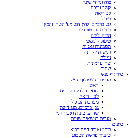
מוח ונדודי שינה
קשב וריכוז
לב-ריאה
עיכול
גב, ברכיים, לחץ דם, מע' השתן והמין
בעיות אורטופדיות
הריון ולידה
טיפול קוסמטי
תסמונות גנטיות
רגישות לקרינה
גמילה
שד וערמונית
שונות
טור גוף-נפש
טורים בנושא גוף ונפש
ראש
צוואר ובלוטת התריס
לב – ריאה
מערכת העיכול
גב, ברכיים, מע' השתן
שד, ערמונית ואברי המין
טורים בנושאים שונים
טיפים
ריפוי ואורח חיים בריא
שיעורי פרשת השבוע