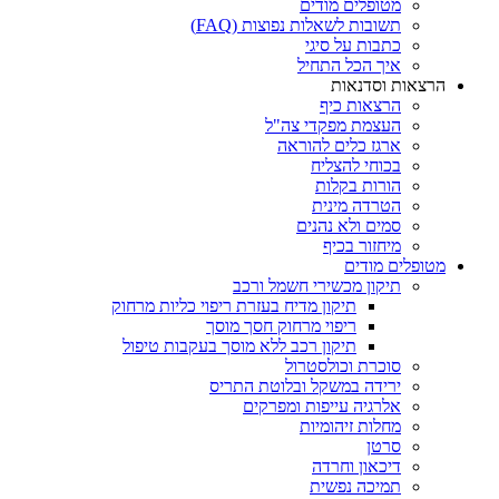
מטופלים מודים
תשובות לשאלות נפוצות (FAQ)
כתבות על סיגי
איך הכל התחיל
הרצאות וסדנאות
הרצאות כיף
העצמת מפקדי צה"ל
ארגז כלים להוראה
בכוחי להצליח
הורות בקלות
הטרדה מינית
סמים ולא נהנים
מיחזור בכיף
מטופלים מודים
תיקון מכשירי חשמל ורכב
תיקון מדיח בעזרת ריפוי כליות מרחוק
ריפוי מרחוק חסך מוסך
תיקון רכב ללא מוסך בעקבות טיפול
סוכרת וכולסטרול
ירידה במשקל ובלוטת התריס
אלרגיה עייפות ומפרקים
מחלות זיהומיות
סרטן
דיכאון וחרדה
תמיכה נפשית