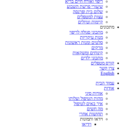
ריפוי ואורח חיים בריא
שיעורי פרשת השבוע
שלום בית ופרנסה
עצות למטפלים
קיימות וטיולים
מתכונים
מתכוני סגולה לריפוי
מנות עיקריות
סלטים ומנות ראשונות
מרקים
קינוחים ומשקאות
מתכוני ילדים
קורס מטפלים
צרו קשר
English
עמוד הבית
אודות
אודות סיגי
מהות הטיפול ועלותו
איך באים לטיפול
מה חשים
תחושות אחרי
וידאו ותמונות
וידיאו