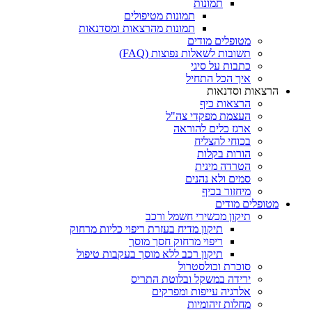
תמונות
תמונות מטיפולים
תמונות מהרצאות ומסדנאות
מטופלים מודים
תשובות לשאלות נפוצות (FAQ)
כתבות על סיגי
איך הכל התחיל
הרצאות וסדנאות
הרצאות כיף
העצמת מפקדי צה"ל
ארגז כלים להוראה
בכוחי להצליח
הורות בקלות
הטרדה מינית
סמים ולא נהנים
מיחזור בכיף
מטופלים מודים
תיקון מכשירי חשמל ורכב
תיקון מדיח בעזרת ריפוי כליות מרחוק
ריפוי מרחוק חסך מוסך
תיקון רכב ללא מוסך בעקבות טיפול
סוכרת וכולסטרול
ירידה במשקל ובלוטת התריס
אלרגיה עייפות ומפרקים
מחלות זיהומיות