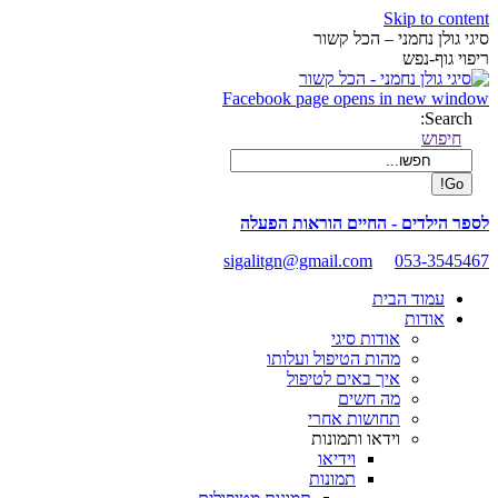
Skip to content
סיגי גולן נחמני – הכל קשור
ריפוי גוף-נפש
Facebook page opens in new window
Search:
חיפוש
לספר הילדים - החיים הוראות הפעלה
sigalitgn@gmail.com
053-3545467
עמוד הבית
אודות
אודות סיגי
מהות הטיפול ועלותו
איך באים לטיפול
מה חשים
תחושות אחרי
וידאו ותמונות
וידיאו
תמונות