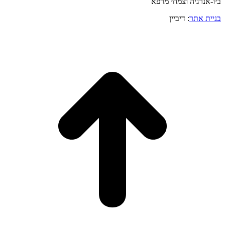
ביו-אנרגיה וצמחי מרפא
בניית אתר
: דיביין