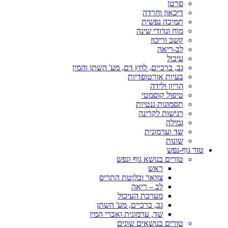
סרטן
דיכאון וחרדה
תמיכה נפשית
מוח ונדודי שינה
קשב וריכוז
לב-ריאה
עיכול
גב, ברכיים, לחץ דם, מע' השתן והמין
בעיות אורטופדיות
הריון ולידה
טיפול קוסמטי
תסמונות גנטיות
רגישות לקרינה
גמילה
שד וערמונית
שונות
טור גוף-נפש
טורים בנושא גוף ונפש
ראש
צוואר ובלוטת התריס
לב – ריאה
מערכת העיכול
גב, ברכיים, מע' השתן
שד, ערמונית ואברי המין
טורים בנושאים שונים