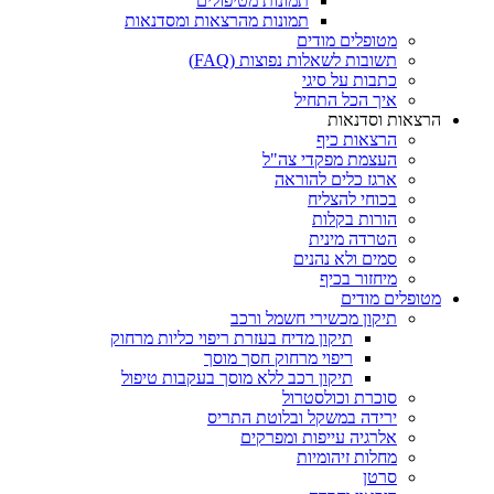
תמונות מטיפולים
תמונות מהרצאות ומסדנאות
מטופלים מודים
תשובות לשאלות נפוצות (FAQ)
כתבות על סיגי
איך הכל התחיל
הרצאות וסדנאות
הרצאות כיף
העצמת מפקדי צה"ל
ארגז כלים להוראה
בכוחי להצליח
הורות בקלות
הטרדה מינית
סמים ולא נהנים
מיחזור בכיף
מטופלים מודים
תיקון מכשירי חשמל ורכב
תיקון מדיח בעזרת ריפוי כליות מרחוק
ריפוי מרחוק חסך מוסך
תיקון רכב ללא מוסך בעקבות טיפול
סוכרת וכולסטרול
ירידה במשקל ובלוטת התריס
אלרגיה עייפות ומפרקים
מחלות זיהומיות
סרטן