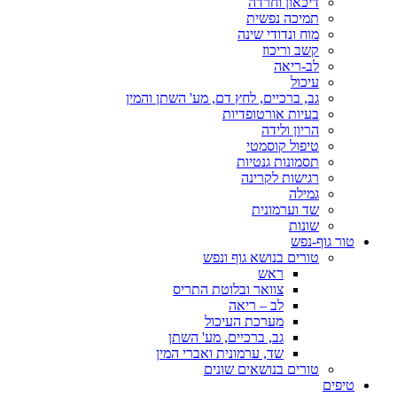
דיכאון וחרדה
תמיכה נפשית
מוח ונדודי שינה
קשב וריכוז
לב-ריאה
עיכול
גב, ברכיים, לחץ דם, מע' השתן והמין
בעיות אורטופדיות
הריון ולידה
טיפול קוסמטי
תסמונות גנטיות
רגישות לקרינה
גמילה
שד וערמונית
שונות
טור גוף-נפש
טורים בנושא גוף ונפש
ראש
צוואר ובלוטת התריס
לב – ריאה
מערכת העיכול
גב, ברכיים, מע' השתן
שד, ערמונית ואברי המין
טורים בנושאים שונים
טיפים