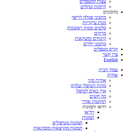
עצות למטפלים
קיימות וטיולים
מתכונים
מתכוני סגולה לריפוי
מנות עיקריות
סלטים ומנות ראשונות
מרקים
קינוחים ומשקאות
מתכוני ילדים
קורס מטפלים
צרו קשר
English
עמוד הבית
אודות
אודות סיגי
מהות הטיפול ועלותו
איך באים לטיפול
מה חשים
תחושות אחרי
וידאו ותמונות
וידיאו
תמונות
תמונות מטיפולים
תמונות מהרצאות ומסדנאות