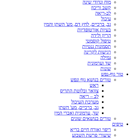
מוח ונדודי שינה
קשב וריכוז
לב-ריאה
עיכול
גב, ברכיים, לחץ דם, מע' השתן והמין
בעיות אורטופדיות
הריון ולידה
טיפול קוסמטי
תסמונות גנטיות
רגישות לקרינה
גמילה
שד וערמונית
שונות
טור גוף-נפש
טורים בנושא גוף ונפש
ראש
צוואר ובלוטת התריס
לב – ריאה
מערכת העיכול
גב, ברכיים, מע' השתן
שד, ערמונית ואברי המין
טורים בנושאים שונים
טיפים
ריפוי ואורח חיים בריא
שיעורי פרשת השבוע