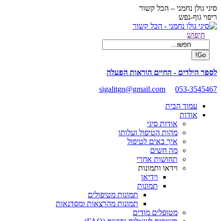
Skip
סיגי גולן נחמני – הכל קשור
to
ריפוי גוף-נפש
content
Facebook
Search:
חיפוש
page
opens
in
new
לספר הילדים - החיים הוראות הפעלה
window
sigalitgn@gmail.com
053-3545467
עמוד הבית
אודות
אודות סיגי
מהות הטיפול ועלותו
איך באים לטיפול
מה חשים
תחושות אחרי
וידאו ותמונות
וידיאו
תמונות
תמונות מטיפולים
תמונות מהרצאות ומסדנאות
מטופלים מודים