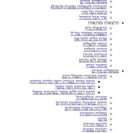
מטופלים מודים
תשובות לשאלות נפוצות (FAQ)
כתבות על סיגי
איך הכל התחיל
הרצאות וסדנאות
הרצאות כיף
העצמת מפקדי צה"ל
ארגז כלים להוראה
בכוחי להצליח
הורות בקלות
הטרדה מינית
סמים ולא נהנים
מיחזור בכיף
מטופלים מודים
תיקון מכשירי חשמל ורכב
תיקון מדיח בעזרת ריפוי כליות מרחוק
ריפוי מרחוק חסך מוסך
תיקון רכב ללא מוסך בעקבות טיפול
סוכרת וכולסטרול
ירידה במשקל ובלוטת התריס
אלרגיה עייפות ומפרקים
מחלות זיהומיות
סרטן
דיכאון וחרדה
תמיכה נפשית