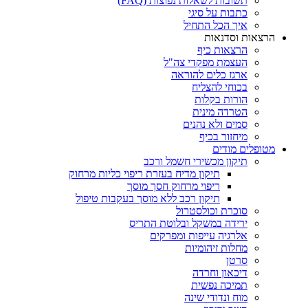
תשובות לשאלות נפוצות (FAQ)
כתבות על סיגי
איך הכל התחיל
הרצאות וסדנאות
הרצאות כיף
העצמת מפקדי צה"ל
ארגז כלים להוראה
בכוחי להצליח
הורות בקלות
הטרדה מינית
סמים ולא נהנים
מיחזור בכיף
מטופלים מודים
תיקון מכשירי חשמל ורכב
תיקון מדיח בעזרת ריפוי כליות מרחוק
ריפוי מרחוק חסך מוסך
תיקון רכב ללא מוסך בעקבות טיפול
סוכרת וכולסטרול
ירידה במשקל ובלוטת התריס
אלרגיה עייפות ומפרקים
מחלות זיהומיות
סרטן
דיכאון וחרדה
תמיכה נפשית
מוח ונדודי שינה