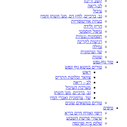
קשב וריכוז
לב-ריאה
עיכול
גב, ברכיים, לחץ דם, מע' השתן והמין
בעיות אורטופדיות
הריון ולידה
טיפול קוסמטי
תסמונות גנטיות
רגישות לקרינה
גמילה
שד וערמונית
שונות
טור גוף-נפש
טורים בנושא גוף ונפש
ראש
צוואר ובלוטת התריס
לב – ריאה
מערכת העיכול
גב, ברכיים, מע' השתן
שד, ערמונית ואברי המין
טורים בנושאים שונים
טיפים
ריפוי ואורח חיים בריא
שיעורי פרשת השבוע
שלום בית ופרנסה