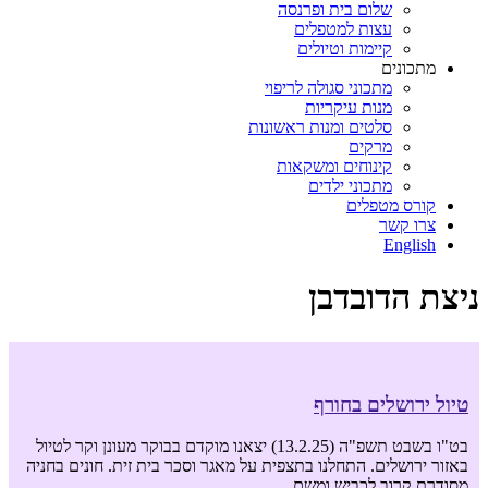
שלום בית ופרנסה
עצות למטפלים
קיימות וטיולים
מתכונים
מתכוני סגולה לריפוי
מנות עיקריות
סלטים ומנות ראשונות
מרקים
קינוחים ומשקאות
מתכוני ילדים
קורס מטפלים
צרו קשר
English
ניצת הדובדבן
טיול ירושלים בחורף
בט"ו בשבט תשפ"ה (13.2.25) יצאנו מוקדם בבוקר מעונן וקר לטיול
באזור ירושלים. התחלנו בתצפית על מאגר וסכר בית זית. חונים בחניה
מסודרת קרוב לכביש ומשם