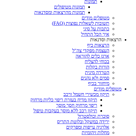
תמונות
תמונות מטיפולים
תמונות מהרצאות ומסדנאות
מטופלים מודים
תשובות לשאלות נפוצות (FAQ)
כתבות על סיגי
איך הכל התחיל
הרצאות וסדנאות
הרצאות כיף
העצמת מפקדי צה"ל
ארגז כלים להוראה
בכוחי להצליח
הורות בקלות
הטרדה מינית
סמים ולא נהנים
מיחזור בכיף
מטופלים מודים
תיקון מכשירי חשמל ורכב
תיקון מדיח בעזרת ריפוי כליות מרחוק
ריפוי מרחוק חסך מוסך
תיקון רכב ללא מוסך בעקבות טיפול
סוכרת וכולסטרול
ירידה במשקל ובלוטת התריס
אלרגיה עייפות ומפרקים
מחלות זיהומיות