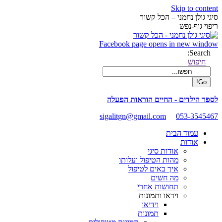
Skip to content
סיגי גולן נחמני – הכל קשור
ריפוי גוף-נפש
Facebook page opens in new window
Search:
חיפוש
לספר הילדים - החיים הוראות הפעלה
sigalitgn@gmail.com
053-3545467
עמוד הבית
אודות
אודות סיגי
מהות הטיפול ועלותו
איך באים לטיפול
מה חשים
תחושות אחרי
וידאו ותמונות
וידיאו
תמונות