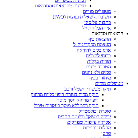
תמונות מטיפולים
תמונות מהרצאות ומסדנאות
מטופלים מודים
תשובות לשאלות נפוצות (FAQ)
כתבות על סיגי
איך הכל התחיל
הרצאות וסדנאות
הרצאות כיף
העצמת מפקדי צה"ל
ארגז כלים להוראה
בכוחי להצליח
הורות בקלות
הטרדה מינית
סמים ולא נהנים
מיחזור בכיף
מטופלים מודים
תיקון מכשירי חשמל ורכב
תיקון מדיח בעזרת ריפוי כליות מרחוק
ריפוי מרחוק חסך מוסך
תיקון רכב ללא מוסך בעקבות טיפול
סוכרת וכולסטרול
ירידה במשקל ובלוטת התריס
אלרגיה עייפות ומפרקים
מחלות זיהומיות
סרטן