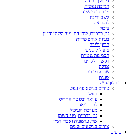
דיכאון וחרדה
תמיכה נפשית
מוח ונדודי שינה
קשב וריכוז
לב-ריאה
עיכול
גב, ברכיים, לחץ דם, מע' השתן והמין
בעיות אורטופדיות
הריון ולידה
טיפול קוסמטי
תסמונות גנטיות
רגישות לקרינה
גמילה
שד וערמונית
שונות
טור גוף-נפש
טורים בנושא גוף ונפש
ראש
צוואר ובלוטת התריס
לב – ריאה
מערכת העיכול
גב, ברכיים, מע' השתן
שד, ערמונית ואברי המין
טורים בנושאים שונים
טיפים