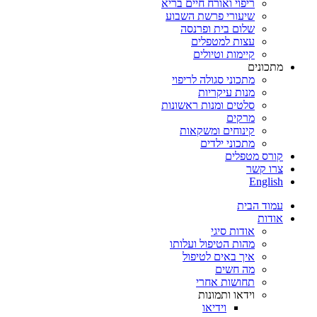
ריפוי ואורח חיים בריא
שיעורי פרשת השבוע
שלום בית ופרנסה
עצות למטפלים
קיימות וטיולים
מתכונים
מתכוני סגולה לריפוי
מנות עיקריות
סלטים ומנות ראשונות
מרקים
קינוחים ומשקאות
מתכוני ילדים
קורס מטפלים
צרו קשר
English
עמוד הבית
אודות
אודות סיגי
מהות הטיפול ועלותו
איך באים לטיפול
מה חשים
תחושות אחרי
וידאו ותמונות
וידיאו