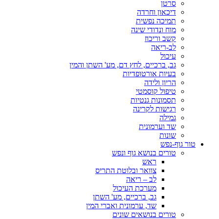
סרטן
דיכאון וחרדה
תמיכה נפשית
מוח ונדודי שינה
קשב וריכוז
לב-ריאה
עיכול
גב, ברכיים, לחץ דם, מע' השתן והמין
בעיות אורטופדיות
הריון ולידה
טיפול קוסמטי
תסמונות גנטיות
רגישות לקרינה
גמילה
שד וערמונית
שונות
טור גוף-נפש
טורים בנושא גוף ונפש
ראש
צוואר ובלוטת התריס
לב – ריאה
מערכת העיכול
גב, ברכיים, מע' השתן
שד, ערמונית ואברי המין
טורים בנושאים שונים