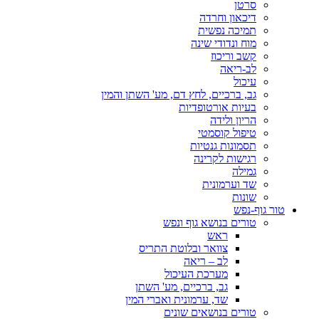
סרטן
דיכאון וחרדה
תמיכה נפשית
מוח ונדודי שינה
קשב וריכוז
לב-ריאה
עיכול
גב, ברכיים, לחץ דם, מע' השתן והמין
בעיות אורטופדיות
הריון ולידה
טיפול קוסמטי
תסמונות גנטיות
רגישות לקרינה
גמילה
שד וערמונית
שונות
טור גוף-נפש
טורים בנושא גוף ונפש
ראש
צוואר ובלוטת התריס
לב – ריאה
מערכת העיכול
גב, ברכיים, מע' השתן
שד, ערמונית ואברי המין
טורים בנושאים שונים