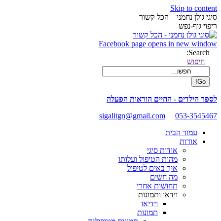
Skip to content
סיגי גולן נחמני – הכל קשור
ריפוי גוף-נפש
Facebook page opens in new window
Search:
חיפוש
לספר הילדים - החיים הוראות הפעלה
sigalitgn@gmail.com
053-3545467
עמוד הבית
אודות
אודות סיגי
מהות הטיפול ועלותו
איך באים לטיפול
מה חשים
תחושות אחרי
וידאו ותמונות
וידיאו
תמונות