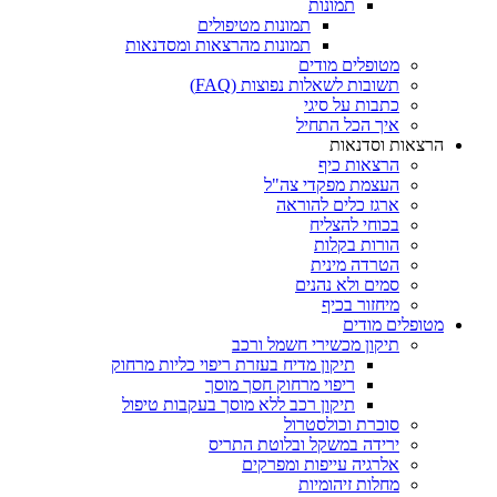
תמונות
תמונות מטיפולים
תמונות מהרצאות ומסדנאות
מטופלים מודים
תשובות לשאלות נפוצות (FAQ)
כתבות על סיגי
איך הכל התחיל
הרצאות וסדנאות
הרצאות כיף
העצמת מפקדי צה"ל
ארגז כלים להוראה
בכוחי להצליח
הורות בקלות
הטרדה מינית
סמים ולא נהנים
מיחזור בכיף
מטופלים מודים
תיקון מכשירי חשמל ורכב
תיקון מדיח בעזרת ריפוי כליות מרחוק
ריפוי מרחוק חסך מוסך
תיקון רכב ללא מוסך בעקבות טיפול
סוכרת וכולסטרול
ירידה במשקל ובלוטת התריס
אלרגיה עייפות ומפרקים
מחלות זיהומיות