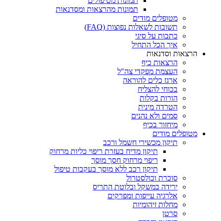
תמונות מטיפולים
תמונות מהרצאות ומסדנאות
מטופלים מודים
תשובות לשאלות נפוצות (FAQ)
כתבות על סיגי
איך הכל התחיל
הרצאות וסדנאות
הרצאות כיף
העצמת מפקדי צה"ל
ארגז כלים להוראה
בכוחי להצליח
הורות בקלות
הטרדה מינית
סמים ולא נהנים
מיחזור בכיף
מטופלים מודים
תיקון מכשירי חשמל ורכב
תיקון מדיח בעזרת ריפוי כליות מרחוק
ריפוי מרחוק חסך מוסך
תיקון רכב ללא מוסך בעקבות טיפול
סוכרת וכולסטרול
ירידה במשקל ובלוטת התריס
אלרגיה עייפות ומפרקים
מחלות זיהומיות
סרטן