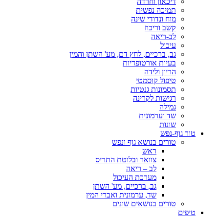
דיכאון וחרדה
תמיכה נפשית
מוח ונדודי שינה
קשב וריכוז
לב-ריאה
עיכול
גב, ברכיים, לחץ דם, מע' השתן והמין
בעיות אורטופדיות
הריון ולידה
טיפול קוסמטי
תסמונות גנטיות
רגישות לקרינה
גמילה
שד וערמונית
שונות
טור גוף-נפש
טורים בנושא גוף ונפש
ראש
צוואר ובלוטת התריס
לב – ריאה
מערכת העיכול
גב, ברכיים, מע' השתן
שד, ערמונית ואברי המין
טורים בנושאים שונים
טיפים