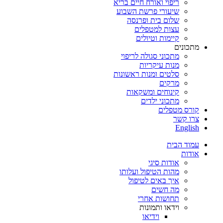
ריפוי ואורח חיים בריא
שיעורי פרשת השבוע
שלום בית ופרנסה
עצות למטפלים
קיימות וטיולים
מתכונים
מתכוני סגולה לריפוי
מנות עיקריות
סלטים ומנות ראשונות
מרקים
קינוחים ומשקאות
מתכוני ילדים
קורס מטפלים
צרו קשר
English
עמוד הבית
אודות
אודות סיגי
מהות הטיפול ועלותו
איך באים לטיפול
מה חשים
תחושות אחרי
וידאו ותמונות
וידיאו