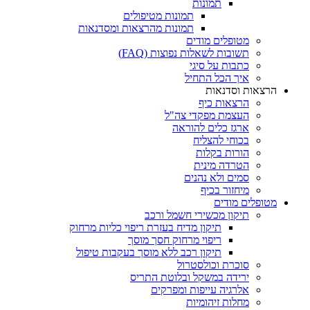
תמונות
תמונות מטיפולים
תמונות מהרצאות ומסדנאות
מטופלים מודים
תשובות לשאלות נפוצות (FAQ)
כתבות על סיגי
איך הכל התחיל
הרצאות וסדנאות
הרצאות כיף
העצמת מפקדי צה"ל
ארגז כלים להוראה
בכוחי להצליח
הורות בקלות
הטרדה מינית
סמים ולא נהנים
מיחזור בכיף
מטופלים מודים
תיקון מכשירי חשמל ורכב
תיקון מדיח בעזרת ריפוי כליות מרחוק
ריפוי מרחוק חסך מוסך
תיקון רכב ללא מוסך בעקבות טיפול
סוכרת וכולסטרול
ירידה במשקל ובלוטת התריס
אלרגיה עייפות ומפרקים
מחלות זיהומיות