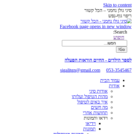
Skip to content
סיגי גולן נחמני – הכל קשור
ריפוי גוף-נפש
Facebook page opens in new window
Search:
חיפוש
לספר הילדים - החיים הוראות הפעלה
sigalitgn@gmail.com
053-3545467
עמוד הבית
אודות
אודות סיגי
מהות הטיפול ועלותו
איך באים לטיפול
מה חשים
תחושות אחרי
וידאו ותמונות
וידיאו
תמונות