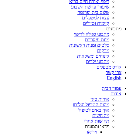
ריפוי ואורח חיים בריא
שיעורי פרשת השבוע
שלום בית ופרנסה
עצות למטפלים
קיימות וטיולים
מתכונים
מתכוני סגולה לריפוי
מנות עיקריות
סלטים ומנות ראשונות
מרקים
קינוחים ומשקאות
מתכוני ילדים
קורס מטפלים
צרו קשר
English
עמוד הבית
אודות
אודות סיגי
מהות הטיפול ועלותו
איך באים לטיפול
מה חשים
תחושות אחרי
וידאו ותמונות
וידיאו