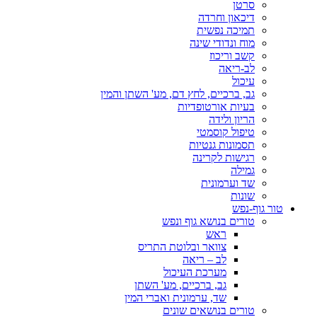
סרטן
דיכאון וחרדה
תמיכה נפשית
מוח ונדודי שינה
קשב וריכוז
לב-ריאה
עיכול
גב, ברכיים, לחץ דם, מע' השתן והמין
בעיות אורטופדיות
הריון ולידה
טיפול קוסמטי
תסמונות גנטיות
רגישות לקרינה
גמילה
שד וערמונית
שונות
טור גוף-נפש
טורים בנושא גוף ונפש
ראש
צוואר ובלוטת התריס
לב – ריאה
מערכת העיכול
גב, ברכיים, מע' השתן
שד, ערמונית ואברי המין
טורים בנושאים שונים