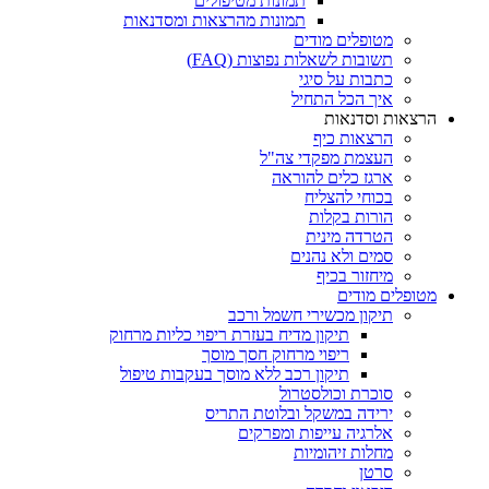
תמונות מטיפולים
תמונות מהרצאות ומסדנאות
מטופלים מודים
תשובות לשאלות נפוצות (FAQ)
כתבות על סיגי
איך הכל התחיל
הרצאות וסדנאות
הרצאות כיף
העצמת מפקדי צה"ל
ארגז כלים להוראה
בכוחי להצליח
הורות בקלות
הטרדה מינית
סמים ולא נהנים
מיחזור בכיף
מטופלים מודים
תיקון מכשירי חשמל ורכב
תיקון מדיח בעזרת ריפוי כליות מרחוק
ריפוי מרחוק חסך מוסך
תיקון רכב ללא מוסך בעקבות טיפול
סוכרת וכולסטרול
ירידה במשקל ובלוטת התריס
אלרגיה עייפות ומפרקים
מחלות זיהומיות
סרטן