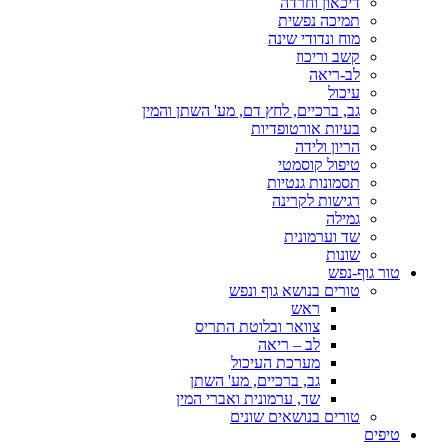
דיכאון וחרדה
תמיכה נפשית
מוח ונדודי שינה
קשב וריכוז
לב-ריאה
עיכול
גב, ברכיים, לחץ דם, מע' השתן והמין
בעיות אורטופדיות
הריון ולידה
טיפול קוסמטי
תסמונות גנטיות
רגישות לקרינה
גמילה
שד וערמונית
שונות
טור גוף-נפש
טורים בנושא גוף ונפש
ראש
צוואר ובלוטת התריס
לב – ריאה
מערכת העיכול
גב, ברכיים, מע' השתן
שד, ערמונית ואברי המין
טורים בנושאים שונים
טיפים