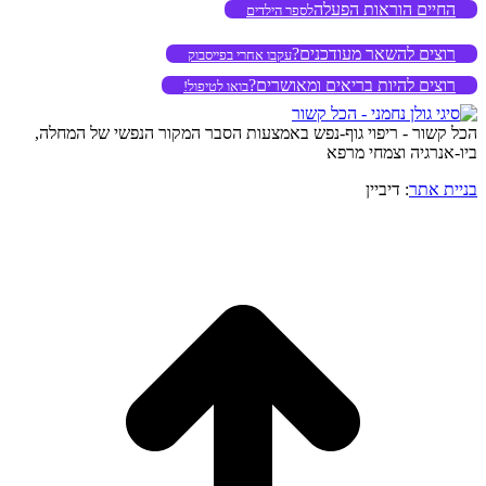
החיים הוראות הפעלה
לספר הילדים
רוצים להשאר מעודכנים?
עקבו אחרי בפייסבוק
רוצים להיות בריאים ומאושרים?
בואו לטיפול!
הכל קשור - ריפוי גוף-נפש באמצעות הסבר המקור הנפשי של המחלה,
ביו-אנרגיה וצמחי מרפא
בניית אתר
: דיביין
o
to
op