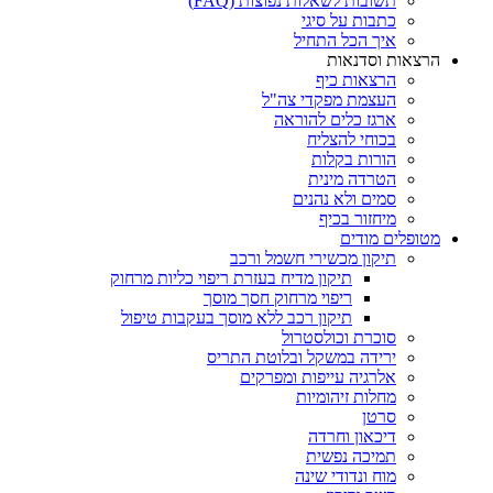
תשובות לשאלות נפוצות (FAQ)
כתבות על סיגי
איך הכל התחיל
הרצאות וסדנאות
הרצאות כיף
העצמת מפקדי צה"ל
ארגז כלים להוראה
בכוחי להצליח
הורות בקלות
הטרדה מינית
סמים ולא נהנים
מיחזור בכיף
מטופלים מודים
תיקון מכשירי חשמל ורכב
תיקון מדיח בעזרת ריפוי כליות מרחוק
ריפוי מרחוק חסך מוסך
תיקון רכב ללא מוסך בעקבות טיפול
סוכרת וכולסטרול
ירידה במשקל ובלוטת התריס
אלרגיה עייפות ומפרקים
מחלות זיהומיות
סרטן
דיכאון וחרדה
תמיכה נפשית
מוח ונדודי שינה