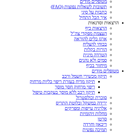
מטופלים מודים
תשובות לשאלות נפוצות (FAQ)
כתבות על סיגי
איך הכל התחיל
הרצאות וסדנאות
הרצאות כיף
העצמת מפקדי צה"ל
ארגז כלים להוראה
בכוחי להצליח
הורות בקלות
הטרדה מינית
סמים ולא נהנים
מיחזור בכיף
מטופלים מודים
תיקון מכשירי חשמל ורכב
תיקון מדיח בעזרת ריפוי כליות מרחוק
ריפוי מרחוק חסך מוסך
תיקון רכב ללא מוסך בעקבות טיפול
סוכרת וכולסטרול
ירידה במשקל ובלוטת התריס
אלרגיה עייפות ומפרקים
מחלות זיהומיות
סרטן
דיכאון וחרדה
תמיכה נפשית