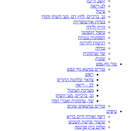
קשב וריכוז
לב-ריאה
עיכול
גב, ברכיים, לחץ דם, מע' השתן והמין
בעיות אורטופדיות
הריון ולידה
טיפול קוסמטי
תסמונות גנטיות
רגישות לקרינה
גמילה
שד וערמונית
שונות
טור גוף-נפש
טורים בנושא גוף ונפש
ראש
צוואר ובלוטת התריס
לב – ריאה
מערכת העיכול
גב, ברכיים, מע' השתן
שד, ערמונית ואברי המין
טורים בנושאים שונים
טיפים
ריפוי ואורח חיים בריא
שיעורי פרשת השבוע
שלום בית ופרנסה