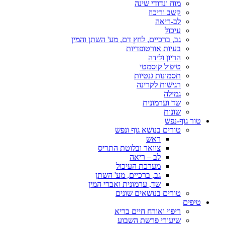
מוח ונדודי שינה
קשב וריכוז
לב-ריאה
עיכול
גב, ברכיים, לחץ דם, מע' השתן והמין
בעיות אורטופדיות
הריון ולידה
טיפול קוסמטי
תסמונות גנטיות
רגישות לקרינה
גמילה
שד וערמונית
שונות
טור גוף-נפש
טורים בנושא גוף ונפש
ראש
צוואר ובלוטת התריס
לב – ריאה
מערכת העיכול
גב, ברכיים, מע' השתן
שד, ערמונית ואברי המין
טורים בנושאים שונים
טיפים
ריפוי ואורח חיים בריא
שיעורי פרשת השבוע