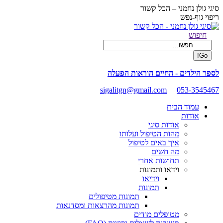
Skip
סיגי גולן נחמני – הכל קשור
to
ריפוי גוף-נפש
content
Facebook
Search:
חיפוש
page
opens
in
new
לספר הילדים - החיים הוראות הפעלה
window
sigalitgn@gmail.com
053-3545467
עמוד הבית
אודות
אודות סיגי
מהות הטיפול ועלותו
איך באים לטיפול
מה חשים
תחושות אחרי
וידאו ותמונות
וידיאו
תמונות
תמונות מטיפולים
תמונות מהרצאות ומסדנאות
מטופלים מודים