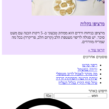
מרציפן בקלות
מרציפן בניחוח ורדים הוא ממתק טבעוני ב- 5 דקות הכנה עם מעט
סוכר. יש סגולה לריפוי מעטפת הלב (קרום הלב, פריקרד) בכל מה
שמריח מוורדים.
קראו עוד »
פוסטים אחרונים
ריפוי סרטן
ירידה במשקל
מה מותר לאכול לרוב מטופלי
שיחת הרגעה והפחתת חרדה
טיול סוף הקיץ בגליל העליון
חיפוש באתר
Search: