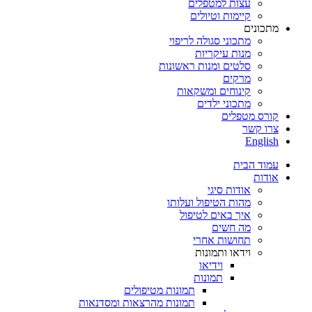
עצות למטפלים
קיימות וטיולים
מתכונים
מתכוני סגולה לריפוי
מנות עיקריות
סלטים ומנות ראשונות
מרקים
קינוחים ומשקאות
מתכוני ילדים
קורס מטפלים
צרו קשר
English
עמוד הבית
אודות
אודות סיגי
מהות הטיפול ועלותו
איך באים לטיפול
מה חשים
תחושות אחרי
וידאו ותמונות
וידיאו
תמונות
תמונות מטיפולים
תמונות מהרצאות ומסדנאות