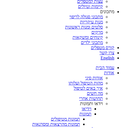
עצות למטפלים
קיימות וטיולים
מתכונים
מתכוני סגולה לריפוי
מנות עיקריות
סלטים ומנות ראשונות
מרקים
קינוחים ומשקאות
מתכוני ילדים
קורס מטפלים
צרו קשר
English
עמוד הבית
אודות
אודות סיגי
מהות הטיפול ועלותו
איך באים לטיפול
מה חשים
תחושות אחרי
וידאו ותמונות
וידיאו
תמונות
תמונות מטיפולים
תמונות מהרצאות ומסדנאות