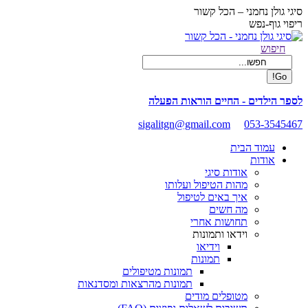
Skip
סיגי גולן נחמני – הכל קשור
to
ריפוי גוף-נפש
content
Facebook
Search:
חיפוש
page
opens
in
new
לספר הילדים - החיים הוראות הפעלה
window
sigalitgn@gmail.com
053-3545467
עמוד הבית
אודות
אודות סיגי
מהות הטיפול ועלותו
איך באים לטיפול
מה חשים
תחושות אחרי
וידאו ותמונות
וידיאו
תמונות
תמונות מטיפולים
תמונות מהרצאות ומסדנאות
מטופלים מודים