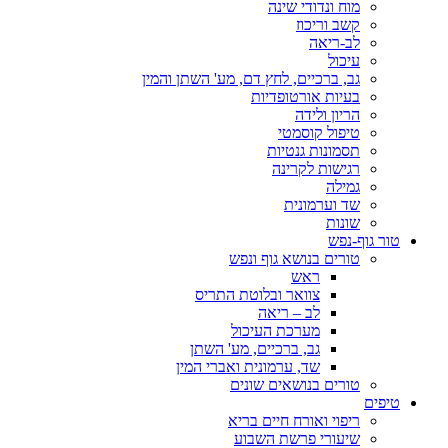
מוח ונדודי שינה
קשב וריכוז
לב-ריאה
עיכול
גב, ברכיים, לחץ דם, מע' השתן והמין
בעיות אורטופדיות
הריון ולידה
טיפול קוסמטי
תסמונות גנטיות
רגישות לקרינה
גמילה
שד וערמונית
שונות
טור גוף-נפש
טורים בנושא גוף ונפש
ראש
צוואר ובלוטת התריס
לב – ריאה
מערכת העיכול
גב, ברכיים, מע' השתן
שד, ערמונית ואברי המין
טורים בנושאים שונים
טיפים
ריפוי ואורח חיים בריא
שיעורי פרשת השבוע