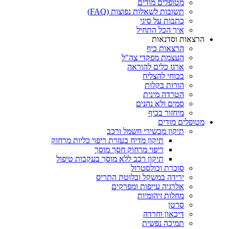
מטופלים מודים
תשובות לשאלות נפוצות (FAQ)
כתבות על סיגי
איך הכל התחיל
הרצאות וסדנאות
הרצאות כיף
העצמת מפקדי צה"ל
ארגז כלים להוראה
בכוחי להצליח
הורות בקלות
הטרדה מינית
סמים ולא נהנים
מיחזור בכיף
מטופלים מודים
תיקון מכשירי חשמל ורכב
תיקון מדיח בעזרת ריפוי כליות מרחוק
ריפוי מרחוק חסך מוסך
תיקון רכב ללא מוסך בעקבות טיפול
סוכרת וכולסטרול
ירידה במשקל ובלוטת התריס
אלרגיה עייפות ומפרקים
מחלות זיהומיות
סרטן
דיכאון וחרדה
תמיכה נפשית