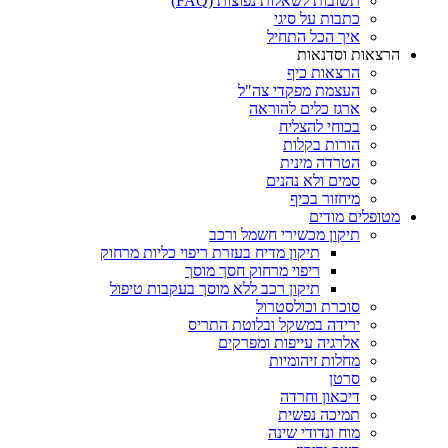
תשובות לשאלות נפוצות (FAQ)
כתבות על סיגי
איך הכל התחיל
הרצאות וסדנאות
הרצאות כיף
העצמת מפקדי צה"ל
ארגז כלים להוראה
בכוחי להצליח
הורות בקלות
הטרדה מינית
סמים ולא נהנים
מיחזור בכיף
מטופלים מודים
תיקון מכשירי חשמל ורכב
תיקון מדיח בעזרת ריפוי כליות מרחוק
ריפוי מרחוק חסך מוסך
תיקון רכב ללא מוסך בעקבות טיפול
סוכרת וכולסטרול
ירידה במשקל ובלוטת התריס
אלרגיה עייפות ומפרקים
מחלות זיהומיות
סרטן
דיכאון וחרדה
תמיכה נפשית
מוח ונדודי שינה