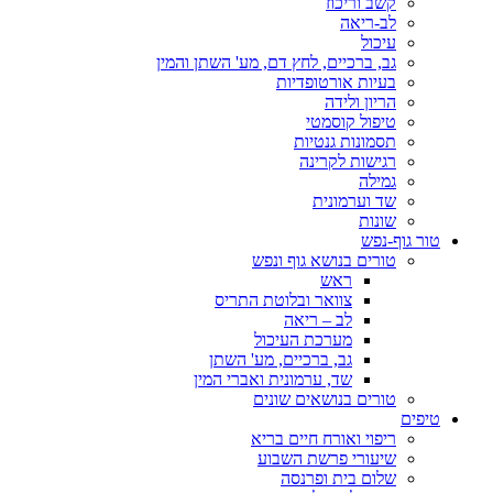
קשב וריכוז
לב-ריאה
עיכול
גב, ברכיים, לחץ דם, מע' השתן והמין
בעיות אורטופדיות
הריון ולידה
טיפול קוסמטי
תסמונות גנטיות
רגישות לקרינה
גמילה
שד וערמונית
שונות
טור גוף-נפש
טורים בנושא גוף ונפש
ראש
צוואר ובלוטת התריס
לב – ריאה
מערכת העיכול
גב, ברכיים, מע' השתן
שד, ערמונית ואברי המין
טורים בנושאים שונים
טיפים
ריפוי ואורח חיים בריא
שיעורי פרשת השבוע
שלום בית ופרנסה