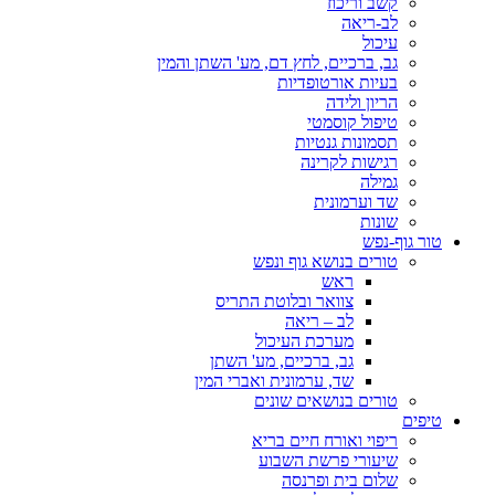
קשב וריכוז
לב-ריאה
עיכול
גב, ברכיים, לחץ דם, מע' השתן והמין
בעיות אורטופדיות
הריון ולידה
טיפול קוסמטי
תסמונות גנטיות
רגישות לקרינה
גמילה
שד וערמונית
שונות
טור גוף-נפש
טורים בנושא גוף ונפש
ראש
צוואר ובלוטת התריס
לב – ריאה
מערכת העיכול
גב, ברכיים, מע' השתן
שד, ערמונית ואברי המין
טורים בנושאים שונים
טיפים
ריפוי ואורח חיים בריא
שיעורי פרשת השבוע
שלום בית ופרנסה