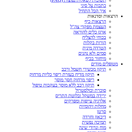
תשובות לשאלות נפוצות (FAQ)
כתבות על סיגי
איך הכל התחיל
הרצאות וסדנאות
הרצאות כיף
העצמת מפקדי צה"ל
ארגז כלים להוראה
בכוחי להצליח
הורות בקלות
הטרדה מינית
סמים ולא נהנים
מיחזור בכיף
מטופלים מודים
תיקון מכשירי חשמל ורכב
תיקון מדיח בעזרת ריפוי כליות מרחוק
ריפוי מרחוק חסך מוסך
תיקון רכב ללא מוסך בעקבות טיפול
סוכרת וכולסטרול
ירידה במשקל ובלוטת התריס
אלרגיה עייפות ומפרקים
מחלות זיהומיות
סרטן
דיכאון וחרדה
תמיכה נפשית
מוח ונדודי שינה