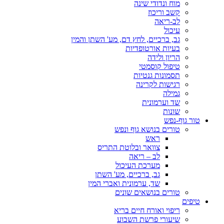
מוח ונדודי שינה
קשב וריכוז
לב-ריאה
עיכול
גב, ברכיים, לחץ דם, מע' השתן והמין
בעיות אורטופדיות
הריון ולידה
טיפול קוסמטי
תסמונות גנטיות
רגישות לקרינה
גמילה
שד וערמונית
שונות
טור גוף-נפש
טורים בנושא גוף ונפש
ראש
צוואר ובלוטת התריס
לב – ריאה
מערכת העיכול
גב, ברכיים, מע' השתן
שד, ערמונית ואברי המין
טורים בנושאים שונים
טיפים
ריפוי ואורח חיים בריא
שיעורי פרשת השבוע