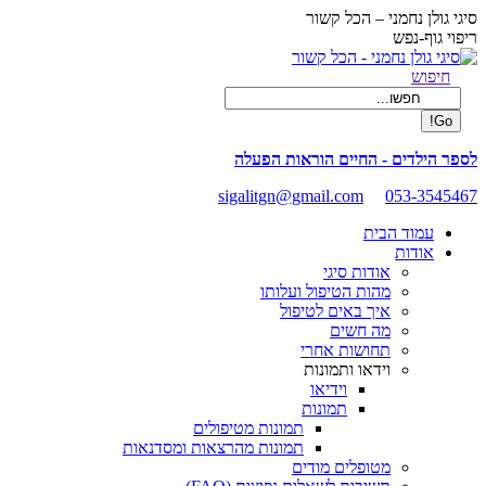
Skip
סיגי גולן נחמני – הכל קשור
to
ריפוי גוף-נפש
content
Facebook
Search:
חיפוש
page
opens
in
new
לספר הילדים - החיים הוראות הפעלה
window
sigalitgn@gmail.com
053-3545467
עמוד הבית
אודות
אודות סיגי
מהות הטיפול ועלותו
איך באים לטיפול
מה חשים
תחושות אחרי
וידאו ותמונות
וידיאו
תמונות
תמונות מטיפולים
תמונות מהרצאות ומסדנאות
מטופלים מודים