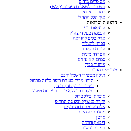
מטופלים מודים
תשובות לשאלות נפוצות (FAQ)
כתבות על סיגי
איך הכל התחיל
הרצאות וסדנאות
הרצאות כיף
העצמת מפקדי צה"ל
ארגז כלים להוראה
בכוחי להצליח
הורות בקלות
הטרדה מינית
סמים ולא נהנים
מיחזור בכיף
מטופלים מודים
תיקון מכשירי חשמל ורכב
תיקון מדיח בעזרת ריפוי כליות מרחוק
ריפוי מרחוק חסך מוסך
תיקון רכב ללא מוסך בעקבות טיפול
סוכרת וכולסטרול
ירידה במשקל ובלוטת התריס
אלרגיה עייפות ומפרקים
מחלות זיהומיות
סרטן
דיכאון וחרדה
תמיכה נפשית