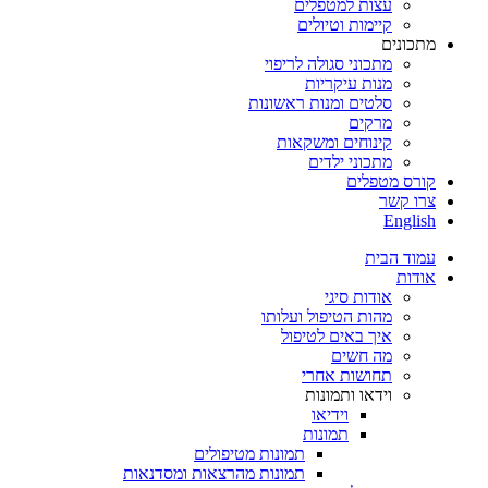
עצות למטפלים
קיימות וטיולים
מתכונים
מתכוני סגולה לריפוי
מנות עיקריות
סלטים ומנות ראשונות
מרקים
קינוחים ומשקאות
מתכוני ילדים
קורס מטפלים
צרו קשר
English
עמוד הבית
אודות
אודות סיגי
מהות הטיפול ועלותו
איך באים לטיפול
מה חשים
תחושות אחרי
וידאו ותמונות
וידיאו
תמונות
תמונות מטיפולים
תמונות מהרצאות ומסדנאות