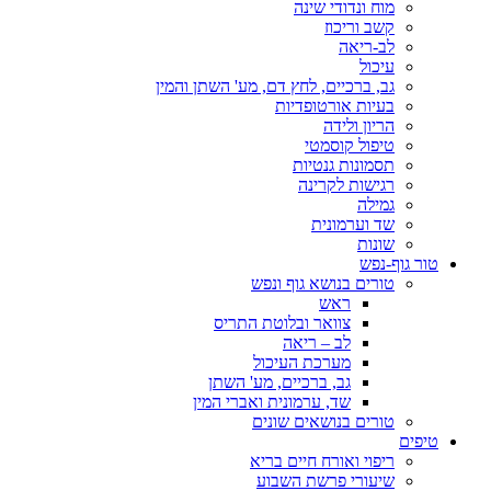
מוח ונדודי שינה
קשב וריכוז
לב-ריאה
עיכול
גב, ברכיים, לחץ דם, מע' השתן והמין
בעיות אורטופדיות
הריון ולידה
טיפול קוסמטי
תסמונות גנטיות
רגישות לקרינה
גמילה
שד וערמונית
שונות
טור גוף-נפש
טורים בנושא גוף ונפש
ראש
צוואר ובלוטת התריס
לב – ריאה
מערכת העיכול
גב, ברכיים, מע' השתן
שד, ערמונית ואברי המין
טורים בנושאים שונים
טיפים
ריפוי ואורח חיים בריא
שיעורי פרשת השבוע