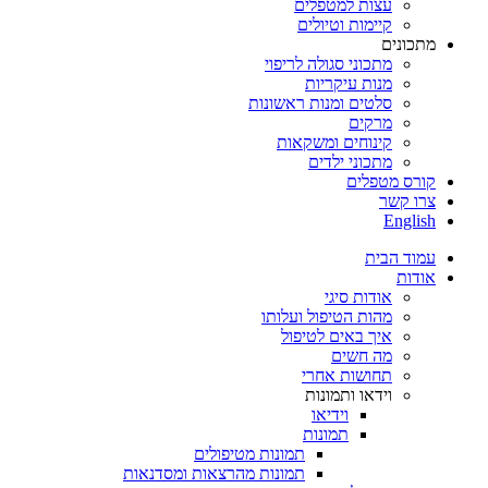
עצות למטפלים
קיימות וטיולים
מתכונים
מתכוני סגולה לריפוי
מנות עיקריות
סלטים ומנות ראשונות
מרקים
קינוחים ומשקאות
מתכוני ילדים
קורס מטפלים
צרו קשר
English
עמוד הבית
אודות
אודות סיגי
מהות הטיפול ועלותו
איך באים לטיפול
מה חשים
תחושות אחרי
וידאו ותמונות
וידיאו
תמונות
תמונות מטיפולים
תמונות מהרצאות ומסדנאות