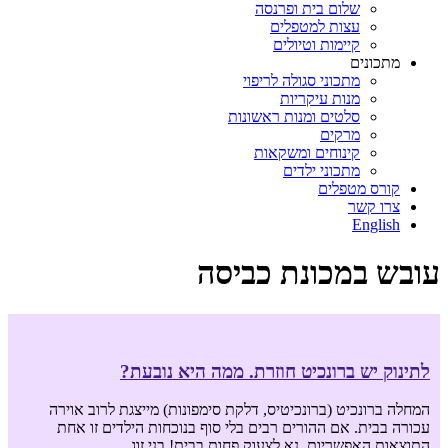
שלום בית ופרנסה
עצות למטפלים
קיימות וטיולים
מתכונים
מתכוני סגולה לריפוי
מנות עיקריות
סלטים ומנות ראשונות
מרקים
קינוחים ומשקאות
מתכוני ילדים
קורס מטפלים
צרו קשר
English
עובש במכונת כביסה
לתינוק יש ברונכיט חוזרת. ממה היא נובעת?
המחלה ברונכיט (ברונכיטיס, דלקת סימפונות) מייצגת לרוב אוירה
עכורה בבית. אם ההורים רבים בלי סוף בנוכחות הילדים זו אחת
התוצאות האפשריות. נא לצעוק פחות בבית! בני זוג