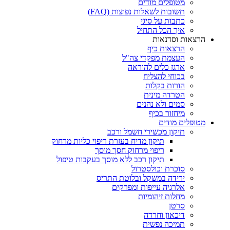
מטופלים מודים
תשובות לשאלות נפוצות (FAQ)
כתבות על סיגי
איך הכל התחיל
הרצאות וסדנאות
הרצאות כיף
העצמת מפקדי צה"ל
ארגז כלים להוראה
בכוחי להצליח
הורות בקלות
הטרדה מינית
סמים ולא נהנים
מיחזור בכיף
מטופלים מודים
תיקון מכשירי חשמל ורכב
תיקון מדיח בעזרת ריפוי כליות מרחוק
ריפוי מרחוק חסך מוסך
תיקון רכב ללא מוסך בעקבות טיפול
סוכרת וכולסטרול
ירידה במשקל ובלוטת התריס
אלרגיה עייפות ומפרקים
מחלות זיהומיות
סרטן
דיכאון וחרדה
תמיכה נפשית