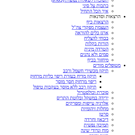
תשובות לשאלות נפוצות (FAQ)
כתבות על סיגי
איך הכל התחיל
הרצאות וסדנאות
הרצאות כיף
העצמת מפקדי צה"ל
ארגז כלים להוראה
בכוחי להצליח
הורות בקלות
הטרדה מינית
סמים ולא נהנים
מיחזור בכיף
מטופלים מודים
תיקון מכשירי חשמל ורכב
תיקון מדיח בעזרת ריפוי כליות מרחוק
ריפוי מרחוק חסך מוסך
תיקון רכב ללא מוסך בעקבות טיפול
סוכרת וכולסטרול
ירידה במשקל ובלוטת התריס
אלרגיה עייפות ומפרקים
מחלות זיהומיות
סרטן
דיכאון וחרדה
תמיכה נפשית
מוח ונדודי שינה