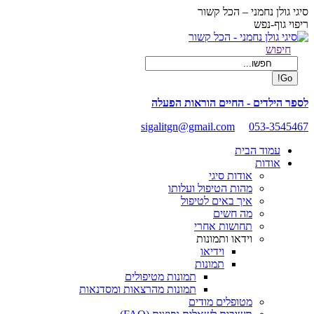
Skip
סיגי גולן נחמני – הכל קשור
to
ריפוי גוף-נפש
content
Facebook
Search:
חיפוש
page
opens
in
new
לספר הילדים - החיים הוראות הפעלה
window
sigalitgn@gmail.com
053-3545467
עמוד הבית
אודות
אודות סיגי
מהות הטיפול ועלותו
איך באים לטיפול
מה חשים
תחושות אחרי
וידאו ותמונות
וידיאו
תמונות
תמונות מטיפולים
תמונות מהרצאות ומסדנאות
מטופלים מודים