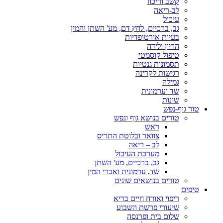
קשב וריכוז
לב-ריאה
עיכול
גב, ברכיים, לחץ דם, מע' השתן והמין
בעיות אורטופדיות
הריון ולידה
טיפול קוסמטי
תסמונות גנטיות
רגישות לקרינה
גמילה
שד וערמונית
שונות
טור גוף-נפש
טורים בנושא גוף ונפש
ראש
צוואר ובלוטת התריס
לב – ריאה
מערכת העיכול
גב, ברכיים, מע' השתן
שד, ערמונית ואברי המין
טורים בנושאים שונים
טיפים
ריפוי ואורח חיים בריא
שיעורי פרשת השבוע
שלום בית ופרנסה