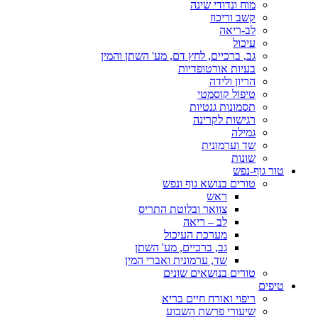
מוח ונדודי שינה
קשב וריכוז
לב-ריאה
עיכול
גב, ברכיים, לחץ דם, מע' השתן והמין
בעיות אורטופדיות
הריון ולידה
טיפול קוסמטי
תסמונות גנטיות
רגישות לקרינה
גמילה
שד וערמונית
שונות
טור גוף-נפש
טורים בנושא גוף ונפש
ראש
צוואר ובלוטת התריס
לב – ריאה
מערכת העיכול
גב, ברכיים, מע' השתן
שד, ערמונית ואברי המין
טורים בנושאים שונים
טיפים
ריפוי ואורח חיים בריא
שיעורי פרשת השבוע