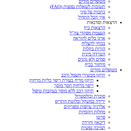
מטופלים מודים
תשובות לשאלות נפוצות (FAQ)
כתבות על סיגי
איך הכל התחיל
הרצאות וסדנאות
הרצאות כיף
העצמת מפקדי צה"ל
ארגז כלים להוראה
בכוחי להצליח
הורות בקלות
הטרדה מינית
סמים ולא נהנים
מיחזור בכיף
מטופלים מודים
תיקון מכשירי חשמל ורכב
תיקון מדיח בעזרת ריפוי כליות מרחוק
ריפוי מרחוק חסך מוסך
תיקון רכב ללא מוסך בעקבות טיפול
סוכרת וכולסטרול
ירידה במשקל ובלוטת התריס
אלרגיה עייפות ומפרקים
מחלות זיהומיות
סרטן
דיכאון וחרדה
תמיכה נפשית