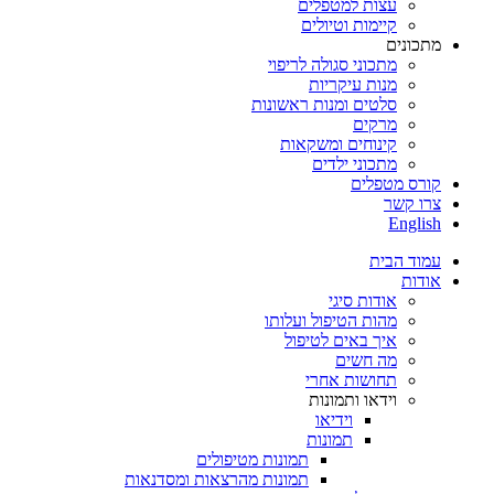
עצות למטפלים
קיימות וטיולים
מתכונים
מתכוני סגולה לריפוי
מנות עיקריות
סלטים ומנות ראשונות
מרקים
קינוחים ומשקאות
מתכוני ילדים
קורס מטפלים
צרו קשר
English
עמוד הבית
אודות
אודות סיגי
מהות הטיפול ועלותו
איך באים לטיפול
מה חשים
תחושות אחרי
וידאו ותמונות
וידיאו
תמונות
תמונות מטיפולים
תמונות מהרצאות ומסדנאות