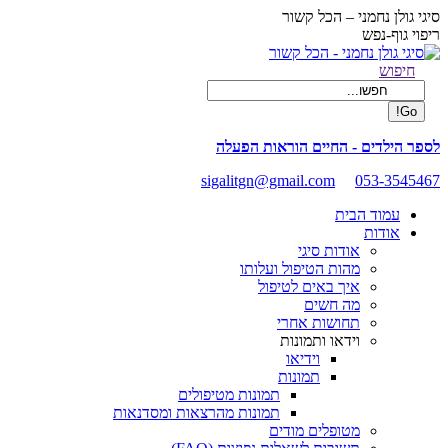
Skip
סיגי גולן נחמני – הכל קשור
to
ריפוי גוף-נפש
content
Facebook
Search:
חיפוש
page
opens
in
new
לספר הילדים - החיים הוראות הפעלה
window
sigalitgn@gmail.com
053-3545467
עמוד הבית
אודות
אודות סיגי
מהות הטיפול ועלותו
איך באים לטיפול
מה חשים
תחושות אחרי
וידאו ותמונות
וידיאו
תמונות
תמונות מטיפולים
תמונות מהרצאות ומסדנאות
מטופלים מודים