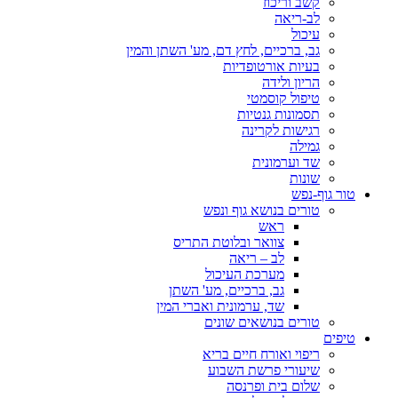
קשב וריכוז
לב-ריאה
עיכול
גב, ברכיים, לחץ דם, מע' השתן והמין
בעיות אורטופדיות
הריון ולידה
טיפול קוסמטי
תסמונות גנטיות
רגישות לקרינה
גמילה
שד וערמונית
שונות
טור גוף-נפש
טורים בנושא גוף ונפש
ראש
צוואר ובלוטת התריס
לב – ריאה
מערכת העיכול
גב, ברכיים, מע' השתן
שד, ערמונית ואברי המין
טורים בנושאים שונים
טיפים
ריפוי ואורח חיים בריא
שיעורי פרשת השבוע
שלום בית ופרנסה