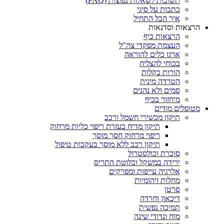
תשובות לשאלות נפוצות (FAQ)
כתבות על סיגי
איך הכל התחיל
הרצאות וסדנאות
הרצאות כיף
העצמת מפקדי צה"ל
ארגז כלים להוראה
בכוחי להצליח
הורות בקלות
הטרדה מינית
סמים ולא נהנים
מיחזור בכיף
מטופלים מודים
תיקון מכשירי חשמל ורכב
תיקון מדיח בעזרת ריפוי כליות מרחוק
ריפוי מרחוק חסך מוסך
תיקון רכב ללא מוסך בעקבות טיפול
סוכרת וכולסטרול
ירידה במשקל ובלוטת התריס
אלרגיה עייפות ומפרקים
מחלות זיהומיות
סרטן
דיכאון וחרדה
תמיכה נפשית
מוח ונדודי שינה