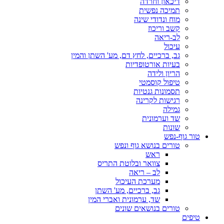
דיכאון וחרדה
תמיכה נפשית
מוח ונדודי שינה
קשב וריכוז
לב-ריאה
עיכול
גב, ברכיים, לחץ דם, מע' השתן והמין
בעיות אורטופדיות
הריון ולידה
טיפול קוסמטי
תסמונות גנטיות
רגישות לקרינה
גמילה
שד וערמונית
שונות
טור גוף-נפש
טורים בנושא גוף ונפש
ראש
צוואר ובלוטת התריס
לב – ריאה
מערכת העיכול
גב, ברכיים, מע' השתן
שד, ערמונית ואברי המין
טורים בנושאים שונים
טיפים