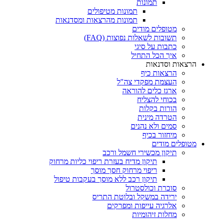
תמונות
תמונות מטיפולים
תמונות מהרצאות ומסדנאות
מטופלים מודים
תשובות לשאלות נפוצות (FAQ)
כתבות על סיגי
איך הכל התחיל
הרצאות וסדנאות
הרצאות כיף
העצמת מפקדי צה"ל
ארגז כלים להוראה
בכוחי להצליח
הורות בקלות
הטרדה מינית
סמים ולא נהנים
מיחזור בכיף
מטופלים מודים
תיקון מכשירי חשמל ורכב
תיקון מדיח בעזרת ריפוי כליות מרחוק
ריפוי מרחוק חסך מוסך
תיקון רכב ללא מוסך בעקבות טיפול
סוכרת וכולסטרול
ירידה במשקל ובלוטת התריס
אלרגיה עייפות ומפרקים
מחלות זיהומיות