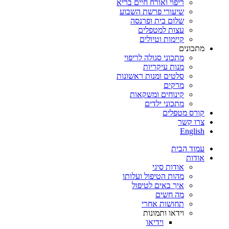
ריפוי ואורח חיים בריא
שיעורי פרשת השבוע
שלום בית ופרנסה
עצות למטפלים
קיימות וטיולים
מתכונים
מתכוני סגולה לריפוי
מנות עיקריות
סלטים ומנות ראשונות
מרקים
קינוחים ומשקאות
מתכוני ילדים
קורס מטפלים
צרו קשר
English
עמוד הבית
אודות
אודות סיגי
מהות הטיפול ועלותו
איך באים לטיפול
מה חשים
תחושות אחרי
וידאו ותמונות
וידיאו