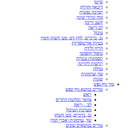
סרטן
דיכאון וחרדה
תמיכה נפשית
מוח ונדודי שינה
קשב וריכוז
לב-ריאה
עיכול
גב, ברכיים, לחץ דם, מע' השתן והמין
בעיות אורטופדיות
הריון ולידה
טיפול קוסמטי
תסמונות גנטיות
רגישות לקרינה
גמילה
שד וערמונית
שונות
טור גוף-נפש
טורים בנושא גוף ונפש
ראש
צוואר ובלוטת התריס
לב – ריאה
מערכת העיכול
גב, ברכיים, מע' השתן
שד, ערמונית ואברי המין
טורים בנושאים שונים