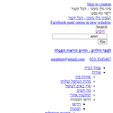
Skip to content
סיגי גולן נחמני – הכל קשור
ריפוי גוף-נפש
Facebook page opens in new window
Search:
חיפוש
לספר הילדים - החיים הוראות הפעלה
sigalitgn@gmail.com
053-3545467
עמוד הבית
אודות
אודות סיגי
מהות הטיפול ועלותו
איך באים לטיפול
מה חשים
תחושות אחרי
וידאו ותמונות
וידיאו
תמונות