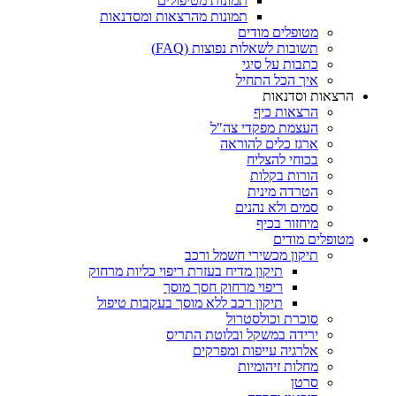
תמונות מטיפולים
תמונות מהרצאות ומסדנאות
מטופלים מודים
תשובות לשאלות נפוצות (FAQ)
כתבות על סיגי
איך הכל התחיל
הרצאות וסדנאות
הרצאות כיף
העצמת מפקדי צה"ל
ארגז כלים להוראה
בכוחי להצליח
הורות בקלות
הטרדה מינית
סמים ולא נהנים
מיחזור בכיף
מטופלים מודים
תיקון מכשירי חשמל ורכב
תיקון מדיח בעזרת ריפוי כליות מרחוק
ריפוי מרחוק חסך מוסך
תיקון רכב ללא מוסך בעקבות טיפול
סוכרת וכולסטרול
ירידה במשקל ובלוטת התריס
אלרגיה עייפות ומפרקים
מחלות זיהומיות
סרטן