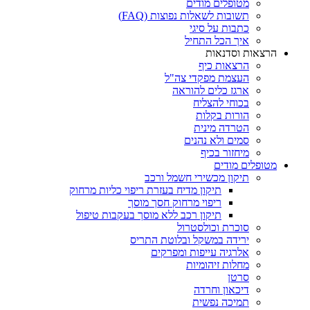
מטופלים מודים
תשובות לשאלות נפוצות (FAQ)
כתבות על סיגי
איך הכל התחיל
הרצאות וסדנאות
הרצאות כיף
העצמת מפקדי צה"ל
ארגז כלים להוראה
בכוחי להצליח
הורות בקלות
הטרדה מינית
סמים ולא נהנים
מיחזור בכיף
מטופלים מודים
תיקון מכשירי חשמל ורכב
תיקון מדיח בעזרת ריפוי כליות מרחוק
ריפוי מרחוק חסך מוסך
תיקון רכב ללא מוסך בעקבות טיפול
סוכרת וכולסטרול
ירידה במשקל ובלוטת התריס
אלרגיה עייפות ומפרקים
מחלות זיהומיות
סרטן
דיכאון וחרדה
תמיכה נפשית