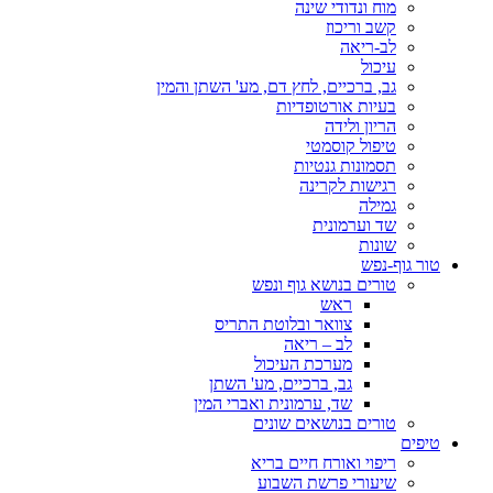
מוח ונדודי שינה
קשב וריכוז
לב-ריאה
עיכול
גב, ברכיים, לחץ דם, מע' השתן והמין
בעיות אורטופדיות
הריון ולידה
טיפול קוסמטי
תסמונות גנטיות
רגישות לקרינה
גמילה
שד וערמונית
שונות
טור גוף-נפש
טורים בנושא גוף ונפש
ראש
צוואר ובלוטת התריס
לב – ריאה
מערכת העיכול
גב, ברכיים, מע' השתן
שד, ערמונית ואברי המין
טורים בנושאים שונים
טיפים
ריפוי ואורח חיים בריא
שיעורי פרשת השבוע