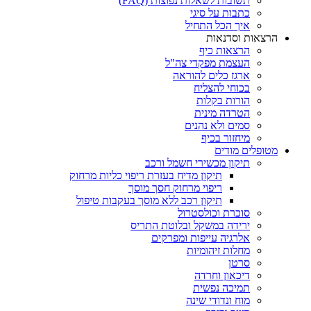
תשובות לשאלות נפוצות (FAQ)
כתבות על סיגי
איך הכל התחיל
הרצאות וסדנאות
הרצאות כיף
העצמת מפקדי צה"ל
ארגז כלים להוראה
בכוחי להצליח
הורות בקלות
הטרדה מינית
סמים ולא נהנים
מיחזור בכיף
מטופלים מודים
תיקון מכשירי חשמל ורכב
תיקון מדיח בעזרת ריפוי כליות מרחוק
ריפוי מרחוק חסך מוסך
תיקון רכב ללא מוסך בעקבות טיפול
סוכרת וכולסטרול
ירידה במשקל ובלוטת התריס
אלרגיה עייפות ומפרקים
מחלות זיהומיות
סרטן
דיכאון וחרדה
תמיכה נפשית
מוח ונדודי שינה