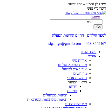
Skip
סיגי גולן נחמני – הכל קשור
to
ריפוי גוף-נפש
content
Facebook
Search:
חיפוש
page
opens
in
new
לספר הילדים - החיים הוראות הפעלה
window
sigalitgn@gmail.com
053-3545467
עמוד הבית
אודות
אודות סיגי
מהות הטיפול ועלותו
איך באים לטיפול
מה חשים
תחושות אחרי
וידאו ותמונות
וידיאו
תמונות
תמונות מטיפולים
תמונות מהרצאות ומסדנאות
מטופלים מודים