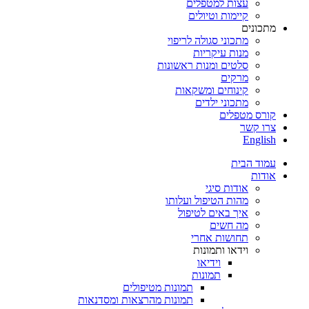
עצות למטפלים
קיימות וטיולים
מתכונים
מתכוני סגולה לריפוי
מנות עיקריות
סלטים ומנות ראשונות
מרקים
קינוחים ומשקאות
מתכוני ילדים
קורס מטפלים
צרו קשר
English
עמוד הבית
אודות
אודות סיגי
מהות הטיפול ועלותו
איך באים לטיפול
מה חשים
תחושות אחרי
וידאו ותמונות
וידיאו
תמונות
תמונות מטיפולים
תמונות מהרצאות ומסדנאות