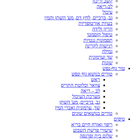
קשב וריכוז
לב-ריאה
עיכול
גב, ברכיים, לחץ דם, מע' השתן והמין
בעיות אורטופדיות
הריון ולידה
טיפול קוסמטי
תסמונות גנטיות
רגישות לקרינה
גמילה
שד וערמונית
שונות
טור גוף-נפש
טורים בנושא גוף ונפש
ראש
צוואר ובלוטת התריס
לב – ריאה
מערכת העיכול
גב, ברכיים, מע' השתן
שד, ערמונית ואברי המין
טורים בנושאים שונים
טיפים
ריפוי ואורח חיים בריא
שיעורי פרשת השבוע
שלום בית ופרנסה