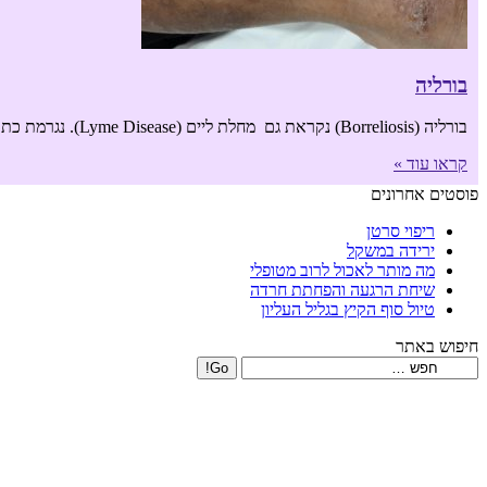
בורליה
בורליה (Borreliosis) נקראת גם מחלת ליים (Lyme Disease). נגרמת כתוצאה מעקיצת קרציה של כלב. אין צורך בכלב כדי להדבק. מספיק ללכת ברחוב. בשלב המוקדם של
קראו עוד »
פוסטים אחרונים
ריפוי סרטן
ירידה במשקל
מה מותר לאכול לרוב מטופלי
שיחת הרגעה והפחתת חרדה
טיול סוף הקיץ בגליל העליון
חיפוש באתר
Search: