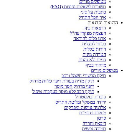
מטופלים מודים
תשובות לשאלות נפוצות (FAQ)
כתבות על סיגי
איך הכל התחיל
הרצאות וסדנאות
הרצאות כיף
העצמת מפקדי צה"ל
ארגז כלים להוראה
בכוחי להצליח
הורות בקלות
הטרדה מינית
סמים ולא נהנים
מיחזור בכיף
מטופלים מודים
תיקון מכשירי חשמל ורכב
תיקון מדיח בעזרת ריפוי כליות מרחוק
ריפוי מרחוק חסך מוסך
תיקון רכב ללא מוסך בעקבות טיפול
סוכרת וכולסטרול
ירידה במשקל ובלוטת התריס
אלרגיה עייפות ומפרקים
מחלות זיהומיות
סרטן
דיכאון וחרדה
תמיכה נפשית