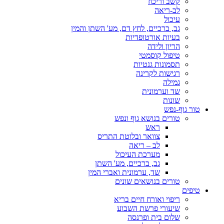
קשב וריכוז
לב-ריאה
עיכול
גב, ברכיים, לחץ דם, מע' השתן והמין
בעיות אורטופדיות
הריון ולידה
טיפול קוסמטי
תסמונות גנטיות
רגישות לקרינה
גמילה
שד וערמונית
שונות
טור גוף-נפש
טורים בנושא גוף ונפש
ראש
צוואר ובלוטת התריס
לב – ריאה
מערכת העיכול
גב, ברכיים, מע' השתן
שד, ערמונית ואברי המין
טורים בנושאים שונים
טיפים
ריפוי ואורח חיים בריא
שיעורי פרשת השבוע
שלום בית ופרנסה