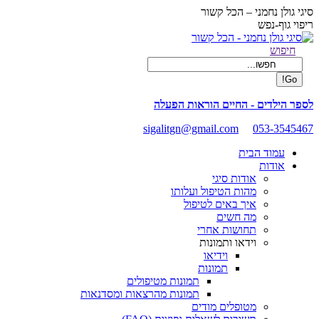
Skip
סיגי גולן נחמני – הכל קשור
to
ריפוי גוף-נפש
content
Facebook
Search:
חיפוש
page
opens
in
new
לספר הילדים - החיים הוראות הפעלה
window
sigalitgn@gmail.com
053-3545467
עמוד הבית
אודות
אודות סיגי
מהות הטיפול ועלותו
איך באים לטיפול
מה חשים
תחושות אחרי
וידאו ותמונות
וידיאו
תמונות
תמונות מטיפולים
תמונות מהרצאות ומסדנאות
מטופלים מודים