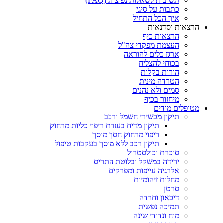
תשובות לשאלות נפוצות (FAQ)
כתבות על סיגי
איך הכל התחיל
הרצאות וסדנאות
הרצאות כיף
העצמת מפקדי צה"ל
ארגז כלים להוראה
בכוחי להצליח
הורות בקלות
הטרדה מינית
סמים ולא נהנים
מיחזור בכיף
מטופלים מודים
תיקון מכשירי חשמל ורכב
תיקון מדיח בעזרת ריפוי כליות מרחוק
ריפוי מרחוק חסך מוסך
תיקון רכב ללא מוסך בעקבות טיפול
סוכרת וכולסטרול
ירידה במשקל ובלוטת התריס
אלרגיה עייפות ומפרקים
מחלות זיהומיות
סרטן
דיכאון וחרדה
תמיכה נפשית
מוח ונדודי שינה