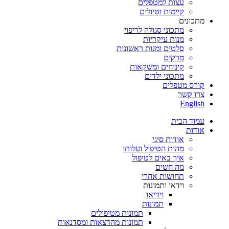
עצות למטפלים
קיימות וטיולים
מתכונים
מתכוני סגולה לריפוי
מנות עיקריות
סלטים ומנות ראשונות
מרקים
קינוחים ומשקאות
מתכוני ילדים
קורס מטפלים
צרו קשר
English
עמוד הבית
אודות
אודות סיגי
מהות הטיפול ועלותו
איך באים לטיפול
מה חשים
תחושות אחרי
וידאו ותמונות
וידיאו
תמונות
תמונות מטיפולים
תמונות מהרצאות ומסדנאות