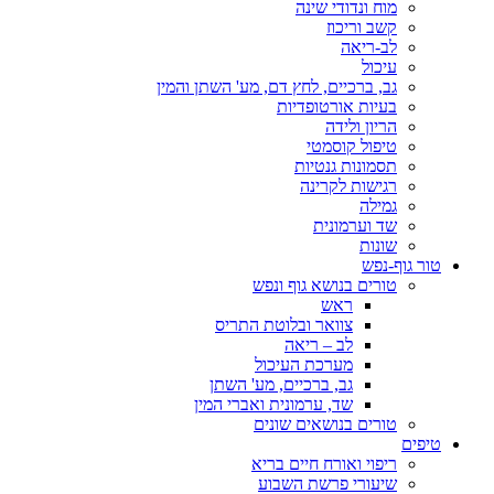
מוח ונדודי שינה
קשב וריכוז
לב-ריאה
עיכול
גב, ברכיים, לחץ דם, מע' השתן והמין
בעיות אורטופדיות
הריון ולידה
טיפול קוסמטי
תסמונות גנטיות
רגישות לקרינה
גמילה
שד וערמונית
שונות
טור גוף-נפש
טורים בנושא גוף ונפש
ראש
צוואר ובלוטת התריס
לב – ריאה
מערכת העיכול
גב, ברכיים, מע' השתן
שד, ערמונית ואברי המין
טורים בנושאים שונים
טיפים
ריפוי ואורח חיים בריא
שיעורי פרשת השבוע