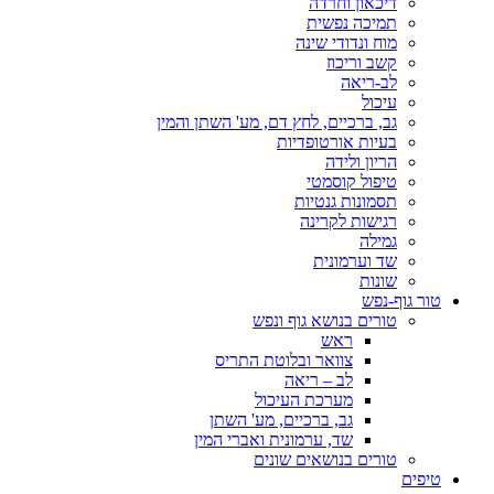
דיכאון וחרדה
תמיכה נפשית
מוח ונדודי שינה
קשב וריכוז
לב-ריאה
עיכול
גב, ברכיים, לחץ דם, מע' השתן והמין
בעיות אורטופדיות
הריון ולידה
טיפול קוסמטי
תסמונות גנטיות
רגישות לקרינה
גמילה
שד וערמונית
שונות
טור גוף-נפש
טורים בנושא גוף ונפש
ראש
צוואר ובלוטת התריס
לב – ריאה
מערכת העיכול
גב, ברכיים, מע' השתן
שד, ערמונית ואברי המין
טורים בנושאים שונים
טיפים