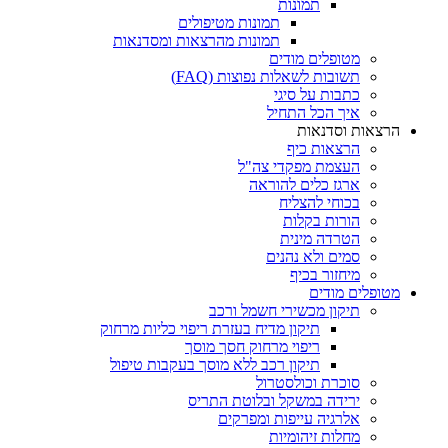
תמונות
תמונות מטיפולים
תמונות מהרצאות ומסדנאות
מטופלים מודים
תשובות לשאלות נפוצות (FAQ)
כתבות על סיגי
איך הכל התחיל
הרצאות וסדנאות
הרצאות כיף
העצמת מפקדי צה"ל
ארגז כלים להוראה
בכוחי להצליח
הורות בקלות
הטרדה מינית
סמים ולא נהנים
מיחזור בכיף
מטופלים מודים
תיקון מכשירי חשמל ורכב
תיקון מדיח בעזרת ריפוי כליות מרחוק
ריפוי מרחוק חסך מוסך
תיקון רכב ללא מוסך בעקבות טיפול
סוכרת וכולסטרול
ירידה במשקל ובלוטת התריס
אלרגיה עייפות ומפרקים
מחלות זיהומיות