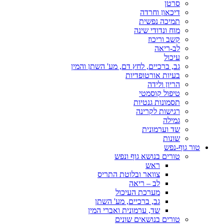
סרטן
דיכאון וחרדה
תמיכה נפשית
מוח ונדודי שינה
קשב וריכוז
לב-ריאה
עיכול
גב, ברכיים, לחץ דם, מע' השתן והמין
בעיות אורטופדיות
הריון ולידה
טיפול קוסמטי
תסמונות גנטיות
רגישות לקרינה
גמילה
שד וערמונית
שונות
טור גוף-נפש
טורים בנושא גוף ונפש
ראש
צוואר ובלוטת התריס
לב – ריאה
מערכת העיכול
גב, ברכיים, מע' השתן
שד, ערמונית ואברי המין
טורים בנושאים שונים