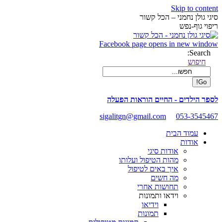
Skip to content
סיגי גולן נחמני – הכל קשור
ריפוי גוף-נפש
Facebook page opens in new window
Search:
חיפוש
לספר הילדים - החיים הוראות הפעלה
sigalitgn@gmail.com
053-3545467
עמוד הבית
אודות
אודות סיגי
מהות הטיפול ועלותו
איך באים לטיפול
מה חשים
תחושות אחרי
וידאו ותמונות
וידיאו
תמונות