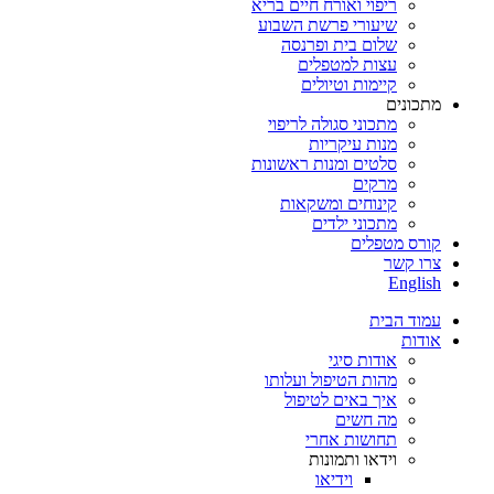
ריפוי ואורח חיים בריא
שיעורי פרשת השבוע
שלום בית ופרנסה
עצות למטפלים
קיימות וטיולים
מתכונים
מתכוני סגולה לריפוי
מנות עיקריות
סלטים ומנות ראשונות
מרקים
קינוחים ומשקאות
מתכוני ילדים
קורס מטפלים
צרו קשר
English
עמוד הבית
אודות
אודות סיגי
מהות הטיפול ועלותו
איך באים לטיפול
מה חשים
תחושות אחרי
וידאו ותמונות
וידיאו