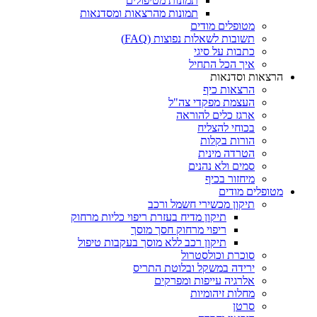
תמונות מטיפולים
תמונות מהרצאות ומסדנאות
מטופלים מודים
תשובות לשאלות נפוצות (FAQ)
כתבות על סיגי
איך הכל התחיל
הרצאות וסדנאות
הרצאות כיף
העצמת מפקדי צה"ל
ארגז כלים להוראה
בכוחי להצליח
הורות בקלות
הטרדה מינית
סמים ולא נהנים
מיחזור בכיף
מטופלים מודים
תיקון מכשירי חשמל ורכב
תיקון מדיח בעזרת ריפוי כליות מרחוק
ריפוי מרחוק חסך מוסך
תיקון רכב ללא מוסך בעקבות טיפול
סוכרת וכולסטרול
ירידה במשקל ובלוטת התריס
אלרגיה עייפות ומפרקים
מחלות זיהומיות
סרטן