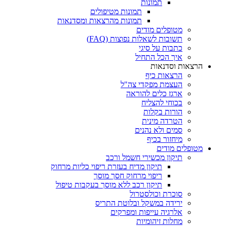
תמונות
תמונות מטיפולים
תמונות מהרצאות ומסדנאות
מטופלים מודים
תשובות לשאלות נפוצות (FAQ)
כתבות על סיגי
איך הכל התחיל
הרצאות וסדנאות
הרצאות כיף
העצמת מפקדי צה"ל
ארגז כלים להוראה
בכוחי להצליח
הורות בקלות
הטרדה מינית
סמים ולא נהנים
מיחזור בכיף
מטופלים מודים
תיקון מכשירי חשמל ורכב
תיקון מדיח בעזרת ריפוי כליות מרחוק
ריפוי מרחוק חסך מוסך
תיקון רכב ללא מוסך בעקבות טיפול
סוכרת וכולסטרול
ירידה במשקל ובלוטת התריס
אלרגיה עייפות ומפרקים
מחלות זיהומיות