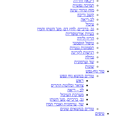
דיכאון וחרדה
תמיכה נפשית
מוח ונדודי שינה
קשב וריכוז
לב-ריאה
עיכול
גב, ברכיים, לחץ דם, מע' השתן והמין
בעיות אורטופדיות
הריון ולידה
טיפול קוסמטי
תסמונות גנטיות
רגישות לקרינה
גמילה
שד וערמונית
שונות
טור גוף-נפש
טורים בנושא גוף ונפש
ראש
צוואר ובלוטת התריס
לב – ריאה
מערכת העיכול
גב, ברכיים, מע' השתן
שד, ערמונית ואברי המין
טורים בנושאים שונים
טיפים