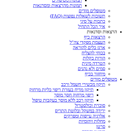
תמונות מטיפולים
תמונות מהרצאות ומסדנאות
מטופלים מודים
תשובות לשאלות נפוצות (FAQ)
כתבות על סיגי
איך הכל התחיל
הרצאות וסדנאות
הרצאות כיף
העצמת מפקדי צה"ל
ארגז כלים להוראה
בכוחי להצליח
הורות בקלות
הטרדה מינית
סמים ולא נהנים
מיחזור בכיף
מטופלים מודים
תיקון מכשירי חשמל ורכב
תיקון מדיח בעזרת ריפוי כליות מרחוק
ריפוי מרחוק חסך מוסך
תיקון רכב ללא מוסך בעקבות טיפול
סוכרת וכולסטרול
ירידה במשקל ובלוטת התריס
אלרגיה עייפות ומפרקים
מחלות זיהומיות
סרטן