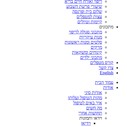
ריפוי ואורח חיים בריא
שיעורי פרשת השבוע
שלום בית ופרנסה
עצות למטפלים
קיימות וטיולים
מתכונים
מתכוני סגולה לריפוי
מנות עיקריות
סלטים ומנות ראשונות
מרקים
קינוחים ומשקאות
מתכוני ילדים
קורס מטפלים
צרו קשר
English
עמוד הבית
אודות
אודות סיגי
מהות הטיפול ועלותו
איך באים לטיפול
מה חשים
תחושות אחרי
וידאו ותמונות
וידיאו