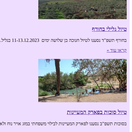
טיול גלילי בחורף
בחורף תשפ"ד נסענו לטיול חנוכה בן שלושה ימים 11-13.12.2023 בגליל. לנו ביבנאל. כל הדרך מנתניה לגליל נראתה כמו לקוחה מאגדות האחים גרים- מרחבים ירוקים אינסופיים. במפתיע
קראו עוד »
טיול סוכות בפארק המעיינות
בסוכות תשפ"ב נסענו לפארק המעיינות לבילוי משפחתי במזג אויר נוח ולא 