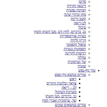
סרטן
דיכאון וחרדה
תמיכה נפשית
מוח ונדודי שינה
קשב וריכוז
לב-ריאה
עיכול
גב, ברכיים, לחץ דם, מע' השתן והמין
בעיות אורטופדיות
הריון ולידה
טיפול קוסמטי
תסמונות גנטיות
רגישות לקרינה
גמילה
שד וערמונית
שונות
טור גוף-נפש
טורים בנושא גוף ונפש
ראש
צוואר ובלוטת התריס
לב – ריאה
מערכת העיכול
גב, ברכיים, מע' השתן
שד, ערמונית ואברי המין
טורים בנושאים שונים