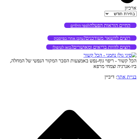
ארכיון
ארכיון
החיים הוראות הפעלה
לספר הילדים
רוצים להשאר מעודכנים?
עקבו אחרי בפייסבוק
רוצים להיות בריאים ומאושרים?
בואו לטיפול!
הכל קשור - ריפוי גוף-נפש באמצעות הסבר המקור הנפשי של המחלה,
ביו-אנרגיה וצמחי מרפא
בניית אתר
: דיביין
o
to
op