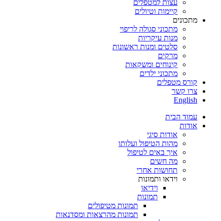
עצות למטפלים
קיימות וטיולים
מתכונים
מתכוני סגולה לריפוי
מנות עיקריות
סלטים ומנות ראשונות
מרקים
קינוחים ומשקאות
מתכוני ילדים
קורס מטפלים
צרו קשר
English
עמוד הבית
אודות
אודות סיגי
מהות הטיפול ועלותו
איך באים לטיפול
מה חשים
תחושות אחרי
וידאו ותמונות
וידיאו
תמונות
תמונות מטיפולים
תמונות מהרצאות ומסדנאות