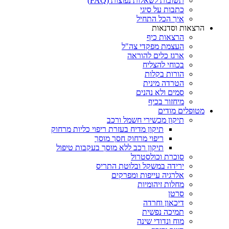
תשובות לשאלות נפוצות (FAQ)
כתבות על סיגי
איך הכל התחיל
הרצאות וסדנאות
הרצאות כיף
העצמת מפקדי צה"ל
ארגז כלים להוראה
בכוחי להצליח
הורות בקלות
הטרדה מינית
סמים ולא נהנים
מיחזור בכיף
מטופלים מודים
תיקון מכשירי חשמל ורכב
תיקון מדיח בעזרת ריפוי כליות מרחוק
ריפוי מרחוק חסך מוסך
תיקון רכב ללא מוסך בעקבות טיפול
סוכרת וכולסטרול
ירידה במשקל ובלוטת התריס
אלרגיה עייפות ומפרקים
מחלות זיהומיות
סרטן
דיכאון וחרדה
תמיכה נפשית
מוח ונדודי שינה