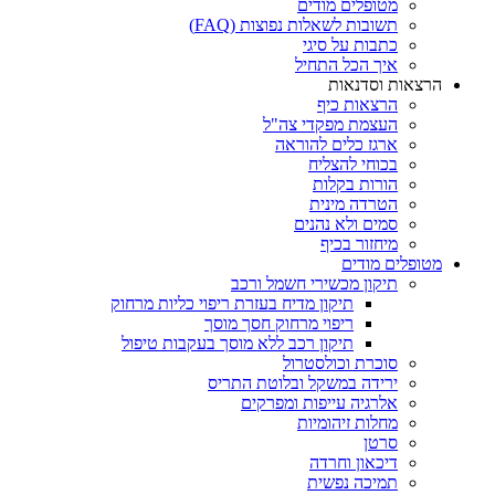
מטופלים מודים
תשובות לשאלות נפוצות (FAQ)
כתבות על סיגי
איך הכל התחיל
הרצאות וסדנאות
הרצאות כיף
העצמת מפקדי צה"ל
ארגז כלים להוראה
בכוחי להצליח
הורות בקלות
הטרדה מינית
סמים ולא נהנים
מיחזור בכיף
מטופלים מודים
תיקון מכשירי חשמל ורכב
תיקון מדיח בעזרת ריפוי כליות מרחוק
ריפוי מרחוק חסך מוסך
תיקון רכב ללא מוסך בעקבות טיפול
סוכרת וכולסטרול
ירידה במשקל ובלוטת התריס
אלרגיה עייפות ומפרקים
מחלות זיהומיות
סרטן
דיכאון וחרדה
תמיכה נפשית