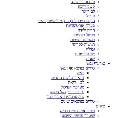
מוח ונדודי שינה
קשב וריכוז
לב-ריאה
עיכול
גב, ברכיים, לחץ דם, מע' השתן והמין
בעיות אורטופדיות
הריון ולידה
טיפול קוסמטי
תסמונות גנטיות
רגישות לקרינה
גמילה
שד וערמונית
שונות
טור גוף-נפש
טורים בנושא גוף ונפש
ראש
צוואר ובלוטת התריס
לב – ריאה
מערכת העיכול
גב, ברכיים, מע' השתן
שד, ערמונית ואברי המין
טורים בנושאים שונים
טיפים
ריפוי ואורח חיים בריא
שיעורי פרשת השבוע