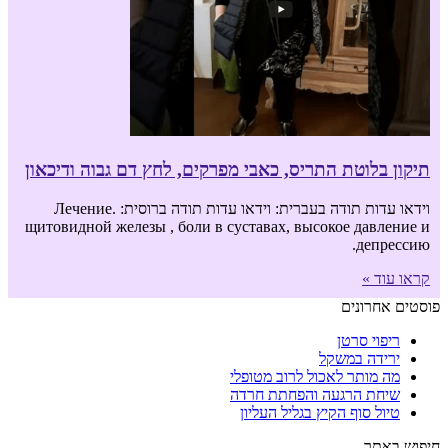
תיקון בלוטת התריס, כאבי מפרקים, לחץ דם גבוה ודיכאון
וידאו עדות תודה בעברית: וידאו עדות תודה ברוסית: .Лечение
щитовидной железы , боли в суставах, высокое давление и
депрессию.
קראו עוד »
פוסטים אחרונים
ריפוי סרטן
ירידה במשקל
מה מותר לאכול לרוב מטופלי
שיחת הרגעה והפחתת חרדה
טיול סוף הקיץ בגליל העליון
חיפוש באתר