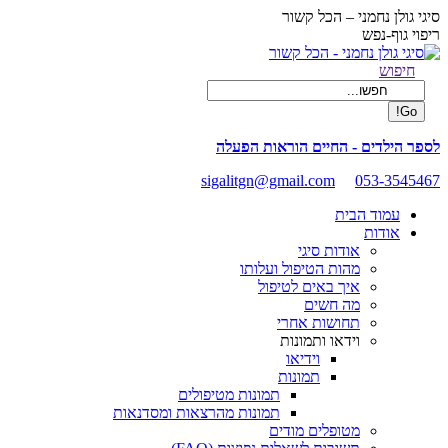
Skip
סיגי גולן נחמני – הכל קשור
to
ריפוי גוף-נפש
content
Facebook
Search:
חיפוש
page
opens
in
new
לספר הילדים - החיים הוראות הפעלה
window
sigalitgn@gmail.com
053-3545467
עמוד הבית
אודות
אודות סיגי
מהות הטיפול ועלותו
איך באים לטיפול
מה חשים
תחושות אחרי
וידאו ותמונות
וידיאו
תמונות
תמונות מטיפולים
תמונות מהרצאות ומסדנאות
מטופלים מודים