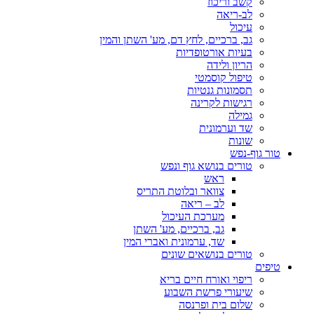
קשב וריכוז
לב-ריאה
עיכול
גב, ברכיים, לחץ דם, מע' השתן והמין
בעיות אורטופדיות
הריון ולידה
טיפול קוסמטי
תסמונות גנטיות
רגישות לקרינה
גמילה
שד וערמונית
שונות
טור גוף-נפש
טורים בנושא גוף ונפש
ראש
צוואר ובלוטת התריס
לב – ריאה
מערכת העיכול
גב, ברכיים, מע' השתן
שד, ערמונית ואברי המין
טורים בנושאים שונים
טיפים
ריפוי ואורח חיים בריא
שיעורי פרשת השבוע
שלום בית ופרנסה