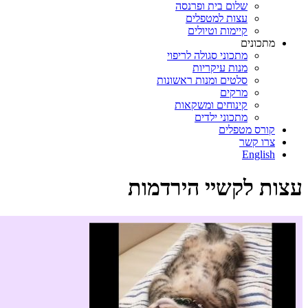
שלום בית ופרנסה
עצות למטפלים
קיימות וטיולים
מתכונים
מתכוני סגולה לריפוי
מנות עיקריות
סלטים ומנות ראשונות
מרקים
קינוחים ומשקאות
מתכוני ילדים
קורס מטפלים
צרו קשר
English
עצות לקשיי הירדמות