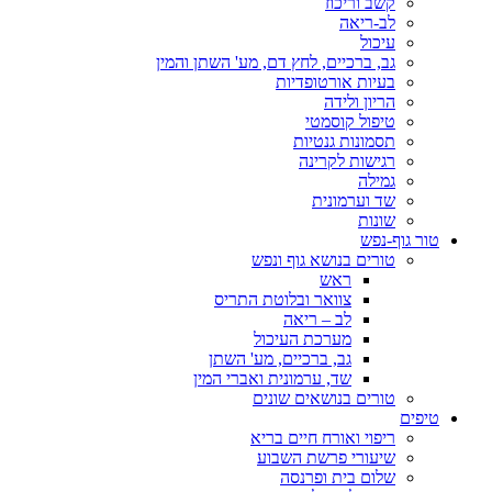
קשב וריכוז
לב-ריאה
עיכול
גב, ברכיים, לחץ דם, מע' השתן והמין
בעיות אורטופדיות
הריון ולידה
טיפול קוסמטי
תסמונות גנטיות
רגישות לקרינה
גמילה
שד וערמונית
שונות
טור גוף-נפש
טורים בנושא גוף ונפש
ראש
צוואר ובלוטת התריס
לב – ריאה
מערכת העיכול
גב, ברכיים, מע' השתן
שד, ערמונית ואברי המין
טורים בנושאים שונים
טיפים
ריפוי ואורח חיים בריא
שיעורי פרשת השבוע
שלום בית ופרנסה