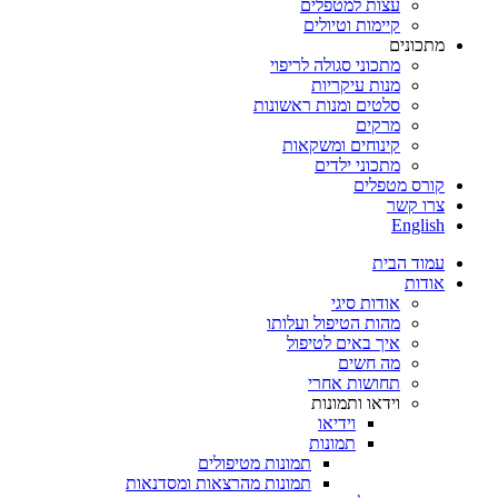
עצות למטפלים
קיימות וטיולים
מתכונים
מתכוני סגולה לריפוי
מנות עיקריות
סלטים ומנות ראשונות
מרקים
קינוחים ומשקאות
מתכוני ילדים
קורס מטפלים
צרו קשר
English
עמוד הבית
אודות
אודות סיגי
מהות הטיפול ועלותו
איך באים לטיפול
מה חשים
תחושות אחרי
וידאו ותמונות
וידיאו
תמונות
תמונות מטיפולים
תמונות מהרצאות ומסדנאות