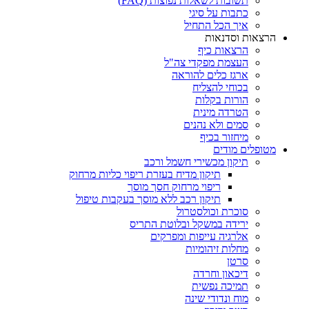
תשובות לשאלות נפוצות (FAQ)
כתבות על סיגי
איך הכל התחיל
הרצאות וסדנאות
הרצאות כיף
העצמת מפקדי צה"ל
ארגז כלים להוראה
בכוחי להצליח
הורות בקלות
הטרדה מינית
סמים ולא נהנים
מיחזור בכיף
מטופלים מודים
תיקון מכשירי חשמל ורכב
תיקון מדיח בעזרת ריפוי כליות מרחוק
ריפוי מרחוק חסך מוסך
תיקון רכב ללא מוסך בעקבות טיפול
סוכרת וכולסטרול
ירידה במשקל ובלוטת התריס
אלרגיה עייפות ומפרקים
מחלות זיהומיות
סרטן
דיכאון וחרדה
תמיכה נפשית
מוח ונדודי שינה