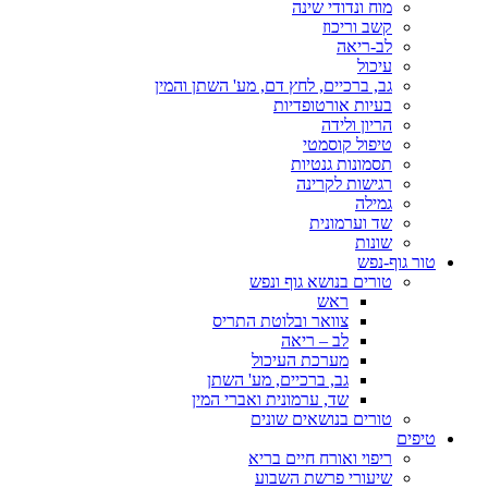
מוח ונדודי שינה
קשב וריכוז
לב-ריאה
עיכול
גב, ברכיים, לחץ דם, מע' השתן והמין
בעיות אורטופדיות
הריון ולידה
טיפול קוסמטי
תסמונות גנטיות
רגישות לקרינה
גמילה
שד וערמונית
שונות
טור גוף-נפש
טורים בנושא גוף ונפש
ראש
צוואר ובלוטת התריס
לב – ריאה
מערכת העיכול
גב, ברכיים, מע' השתן
שד, ערמונית ואברי המין
טורים בנושאים שונים
טיפים
ריפוי ואורח חיים בריא
שיעורי פרשת השבוע