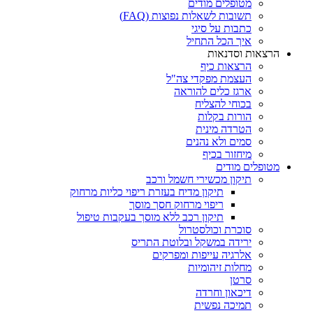
מטופלים מודים
תשובות לשאלות נפוצות (FAQ)
כתבות על סיגי
איך הכל התחיל
הרצאות וסדנאות
הרצאות כיף
העצמת מפקדי צה"ל
ארגז כלים להוראה
בכוחי להצליח
הורות בקלות
הטרדה מינית
סמים ולא נהנים
מיחזור בכיף
מטופלים מודים
תיקון מכשירי חשמל ורכב
תיקון מדיח בעזרת ריפוי כליות מרחוק
ריפוי מרחוק חסך מוסך
תיקון רכב ללא מוסך בעקבות טיפול
סוכרת וכולסטרול
ירידה במשקל ובלוטת התריס
אלרגיה עייפות ומפרקים
מחלות זיהומיות
סרטן
דיכאון וחרדה
תמיכה נפשית