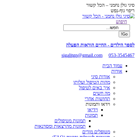
Skip
סיגי גולן נחמני – הכל קשור
to
ריפוי גוף-נפש
content
Facebook
Search:
חיפוש
page
opens
in
new
לספר הילדים - החיים הוראות הפעלה
window
sigalitgn@gmail.com
053-3545467
עמוד הבית
אודות
אודות סיגי
מהות הטיפול ועלותו
איך באים לטיפול
מה חשים
תחושות אחרי
וידאו ותמונות
וידיאו
תמונות
תמונות מטיפולים
תמונות מהרצאות ומסדנאות
מטופלים מודים