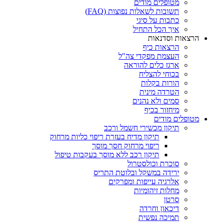
מטופלים מודים
תשובות לשאלות נפוצות (FAQ)
כתבות על סיגי
איך הכל התחיל
הרצאות וסדנאות
הרצאות כיף
העצמת מפקדי צה"ל
ארגז כלים להוראה
בכוחי להצליח
הורות בקלות
הטרדה מינית
סמים ולא נהנים
מיחזור בכיף
מטופלים מודים
תיקון מכשירי חשמל ורכב
תיקון מדיח בעזרת ריפוי כליות מרחוק
ריפוי מרחוק חסך מוסך
תיקון רכב ללא מוסך בעקבות טיפול
סוכרת וכולסטרול
ירידה במשקל ובלוטת התריס
אלרגיה עייפות ומפרקים
מחלות זיהומיות
סרטן
דיכאון וחרדה
תמיכה נפשית