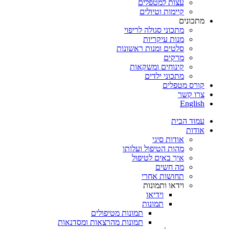
עצות למטפלים
קיימות וטיולים
מתכונים
מתכוני סגולה לריפוי
מנות עיקריות
סלטים ומנות ראשונות
מרקים
קינוחים ומשקאות
מתכוני ילדים
קורס מטפלים
צרו קשר
English
עמוד הבית
אודות
אודות סיגי
מהות הטיפול ועלותו
איך באים לטיפול
מה חשים
תחושות אחרי
וידאו ותמונות
וידיאו
תמונות
תמונות מטיפולים
תמונות מהרצאות ומסדנאות