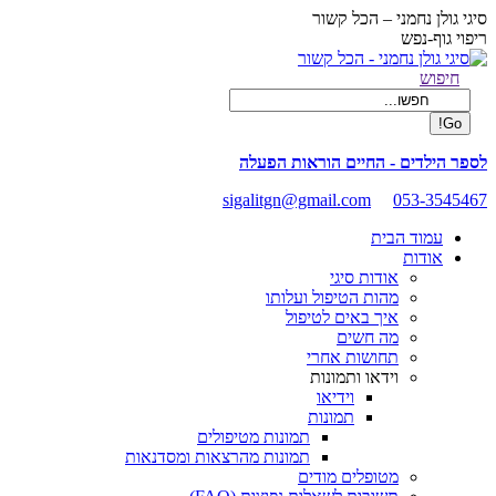
Skip
סיגי גולן נחמני – הכל קשור
to
ריפוי גוף-נפש
content
Facebook
Search:
חיפוש
page
opens
in
new
לספר הילדים - החיים הוראות הפעלה
window
sigalitgn@gmail.com
053-3545467
עמוד הבית
אודות
אודות סיגי
מהות הטיפול ועלותו
איך באים לטיפול
מה חשים
תחושות אחרי
וידאו ותמונות
וידיאו
תמונות
תמונות מטיפולים
תמונות מהרצאות ומסדנאות
מטופלים מודים