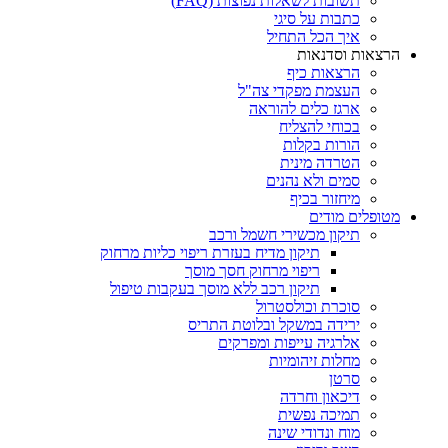
תשובות לשאלות נפוצות (FAQ)
כתבות על סיגי
איך הכל התחיל
הרצאות וסדנאות
הרצאות כיף
העצמת מפקדי צה"ל
ארגז כלים להוראה
בכוחי להצליח
הורות בקלות
הטרדה מינית
סמים ולא נהנים
מיחזור בכיף
מטופלים מודים
תיקון מכשירי חשמל ורכב
תיקון מדיח בעזרת ריפוי כליות מרחוק
ריפוי מרחוק חסך מוסך
תיקון רכב ללא מוסך בעקבות טיפול
סוכרת וכולסטרול
ירידה במשקל ובלוטת התריס
אלרגיה עייפות ומפרקים
מחלות זיהומיות
סרטן
דיכאון וחרדה
תמיכה נפשית
מוח ונדודי שינה