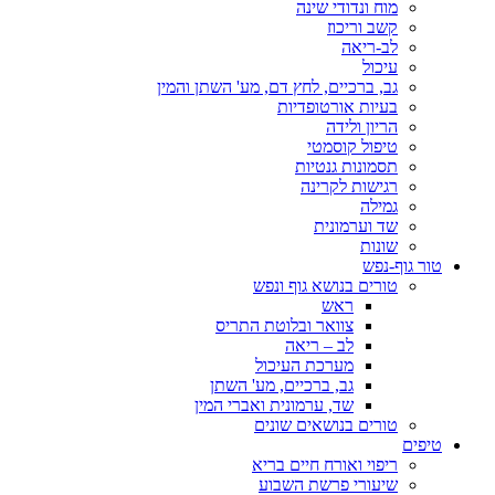
מוח ונדודי שינה
קשב וריכוז
לב-ריאה
עיכול
גב, ברכיים, לחץ דם, מע' השתן והמין
בעיות אורטופדיות
הריון ולידה
טיפול קוסמטי
תסמונות גנטיות
רגישות לקרינה
גמילה
שד וערמונית
שונות
טור גוף-נפש
טורים בנושא גוף ונפש
ראש
צוואר ובלוטת התריס
לב – ריאה
מערכת העיכול
גב, ברכיים, מע' השתן
שד, ערמונית ואברי המין
טורים בנושאים שונים
טיפים
ריפוי ואורח חיים בריא
שיעורי פרשת השבוע