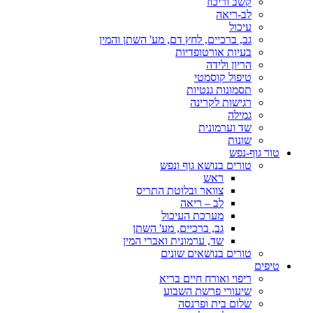
קשב וריכוז
לב-ריאה
עיכול
גב, ברכיים, לחץ דם, מע' השתן והמין
בעיות אורטופדיות
הריון ולידה
טיפול קוסמטי
תסמונות גנטיות
רגישות לקרינה
גמילה
שד וערמונית
שונות
טור גוף-נפש
טורים בנושא גוף ונפש
ראש
צוואר ובלוטת התריס
לב – ריאה
מערכת העיכול
גב, ברכיים, מע' השתן
שד, ערמונית ואברי המין
טורים בנושאים שונים
טיפים
ריפוי ואורח חיים בריא
שיעורי פרשת השבוע
שלום בית ופרנסה