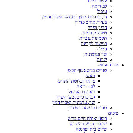
קשב וריכוז
לב-ריאה
עיכול
גב, ברכיים, לחץ דם, מע' השתן והמין
בעיות אורטופדיות
הריון ולידה
טיפול קוסמטי
תסמונות גנטיות
רגישות לקרינה
גמילה
שד וערמונית
שונות
טור גוף-נפש
טורים בנושא גוף ונפש
ראש
צוואר ובלוטת התריס
לב – ריאה
מערכת העיכול
גב, ברכיים, מע' השתן
שד, ערמונית ואברי המין
טורים בנושאים שונים
טיפים
ריפוי ואורח חיים בריא
שיעורי פרשת השבוע
שלום בית ופרנסה