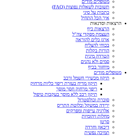
מטופלים מודים
תשובות לשאלות נפוצות (FAQ)
כתבות על סיגי
איך הכל התחיל
הרצאות וסדנאות
הרצאות כיף
העצמת מפקדי צה"ל
ארגז כלים להוראה
בכוחי להצליח
הורות בקלות
הטרדה מינית
סמים ולא נהנים
מיחזור בכיף
מטופלים מודים
תיקון מכשירי חשמל ורכב
תיקון מדיח בעזרת ריפוי כליות מרחוק
ריפוי מרחוק חסך מוסך
תיקון רכב ללא מוסך בעקבות טיפול
סוכרת וכולסטרול
ירידה במשקל ובלוטת התריס
אלרגיה עייפות ומפרקים
מחלות זיהומיות
סרטן
דיכאון וחרדה
תמיכה נפשית