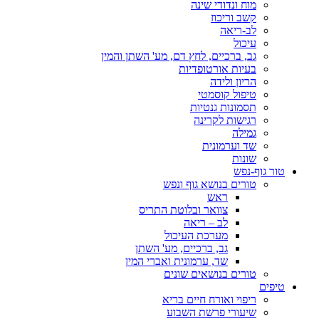
מוח ונדודי שינה
קשב וריכוז
לב-ריאה
עיכול
גב, ברכיים, לחץ דם, מע' השתן והמין
בעיות אורטופדיות
הריון ולידה
טיפול קוסמטי
תסמונות גנטיות
רגישות לקרינה
גמילה
שד וערמונית
שונות
טור גוף-נפש
טורים בנושא גוף ונפש
ראש
צוואר ובלוטת התריס
לב – ריאה
מערכת העיכול
גב, ברכיים, מע' השתן
שד, ערמונית ואברי המין
טורים בנושאים שונים
טיפים
ריפוי ואורח חיים בריא
שיעורי פרשת השבוע