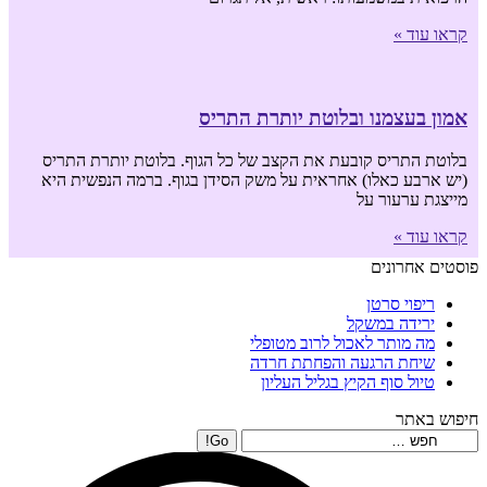
קראו עוד »
אמון בעצמנו ובלוטת יותרת התריס
בלוטת התריס קובעת את הקצב של כל הגוף. בלוטת יותרת התריס
(יש ארבע כאלו) אחראית על משק הסידן בגוף. ברמה הנפשית היא
מייצגת ערעור על
קראו עוד »
פוסטים אחרונים
ריפוי סרטן
ירידה במשקל
מה מותר לאכול לרוב מטופלי
שיחת הרגעה והפחתת חרדה
טיול סוף הקיץ בגליל העליון
חיפוש באתר
Search: