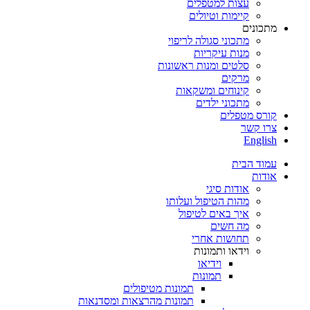
עצות למטפלים
קיימות וטיולים
מתכונים
מתכוני סגולה לריפוי
מנות עיקריות
סלטים ומנות ראשונות
מרקים
קינוחים ומשקאות
מתכוני ילדים
קורס מטפלים
צרו קשר
English
עמוד הבית
אודות
אודות סיגי
מהות הטיפול ועלותו
איך באים לטיפול
מה חשים
תחושות אחרי
וידאו ותמונות
וידיאו
תמונות
תמונות מטיפולים
תמונות מהרצאות ומסדנאות