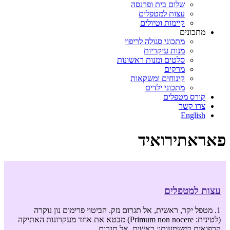
שלום בית ופרנסה
עצות למטפלים
קיימות וטיולים
מתכונים
מתכוני סגולה לריפוי
מנות עיקריות
סלטים ומנות ראשונות
מרקים
קינוחים ומשקאות
מתכוני ילדים
קורס מטפלים
צרו קשר
English
פאראתירואיד
עצות למטפלים
1. מטפל יקר, ראשית, אל תגרום נזק. הביטוי פרימום נון נוקרה
(לטינית: Primum non nocere) מבטא את אחד מעקרונות האתיקה
הרפואית במשמעותו: ראשית, אל תגרום