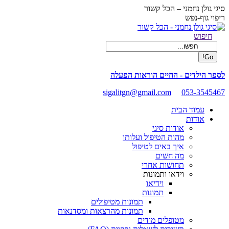
Skip
סיגי גולן נחמני – הכל קשור
to
ריפוי גוף-נפש
content
Facebook
Search:
חיפוש
page
opens
in
new
לספר הילדים - החיים הוראות הפעלה
window
sigalitgn@gmail.com
053-3545467
עמוד הבית
אודות
אודות סיגי
מהות הטיפול ועלותו
איך באים לטיפול
מה חשים
תחושות אחרי
וידאו ותמונות
וידיאו
תמונות
תמונות מטיפולים
תמונות מהרצאות ומסדנאות
מטופלים מודים