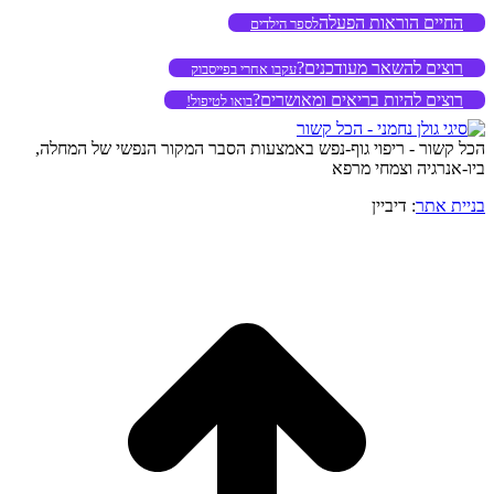
החיים הוראות הפעלה
לספר הילדים
רוצים להשאר מעודכנים?
עקבו אחרי בפייסבוק
רוצים להיות בריאים ומאושרים?
בואו לטיפול!
הכל קשור - ריפוי גוף-נפש באמצעות הסבר המקור הנפשי של המחלה,
ביו-אנרגיה וצמחי מרפא
בניית אתר
: דיביין
o
to
op