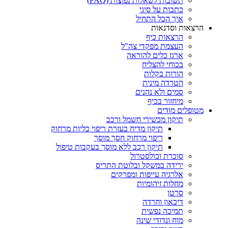
תשובות לשאלות נפוצות (FAQ)
כתבות על סיגי
איך הכל התחיל
הרצאות וסדנאות
הרצאות כיף
העצמת מפקדי צה"ל
ארגז כלים להוראה
בכוחי להצליח
הורות בקלות
הטרדה מינית
סמים ולא נהנים
מיחזור בכיף
מטופלים מודים
תיקון מכשירי חשמל ורכב
תיקון מדיח בעזרת ריפוי כליות מרחוק
ריפוי מרחוק חסך מוסך
תיקון רכב ללא מוסך בעקבות טיפול
סוכרת וכולסטרול
ירידה במשקל ובלוטת התריס
אלרגיה עייפות ומפרקים
מחלות זיהומיות
סרטן
דיכאון וחרדה
תמיכה נפשית
מוח ונדודי שינה