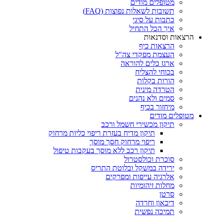
מטופלים מודים
תשובות לשאלות נפוצות (FAQ)
כתבות על סיגי
איך הכל התחיל
הרצאות וסדנאות
הרצאות כיף
העצמת מפקדי צה"ל
ארגז כלים להוראה
בכוחי להצליח
הורות בקלות
הטרדה מינית
סמים ולא נהנים
מיחזור בכיף
מטופלים מודים
תיקון מכשירי חשמל ורכב
תיקון מדיח בעזרת ריפוי כליות מרחוק
ריפוי מרחוק חסך מוסך
תיקון רכב ללא מוסך בעקבות טיפול
סוכרת וכולסטרול
ירידה במשקל ובלוטת התריס
אלרגיה עייפות ומפרקים
מחלות זיהומיות
סרטן
דיכאון וחרדה
תמיכה נפשית