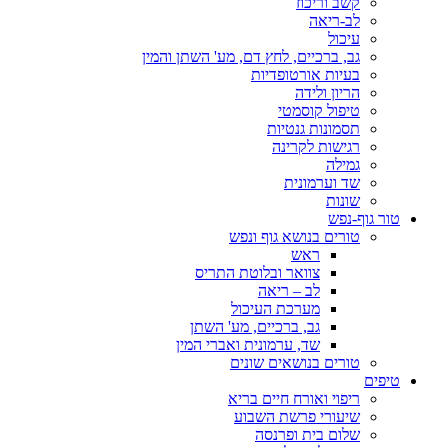
קשב וריכוז
לב-ריאה
עיכול
גב, ברכיים, לחץ דם, מע' השתן והמין
בעיות אורטופדיות
הריון ולידה
טיפול קוסמטי
תסמונות גנטיות
רגישות לקרינה
גמילה
שד וערמונית
שונות
טור גוף-נפש
טורים בנושא גוף ונפש
ראש
צוואר ובלוטת התריס
לב – ריאה
מערכת העיכול
גב, ברכיים, מע' השתן
שד, ערמונית ואברי המין
טורים בנושאים שונים
טיפים
ריפוי ואורח חיים בריא
שיעורי פרשת השבוע
שלום בית ופרנסה