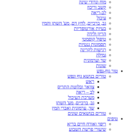
מוח ונדודי שינה
קשב וריכוז
לב-ריאה
עיכול
גב, ברכיים, לחץ דם, מע' השתן והמין
בעיות אורטופדיות
הריון ולידה
טיפול קוסמטי
תסמונות גנטיות
רגישות לקרינה
גמילה
שד וערמונית
שונות
טור גוף-נפש
טורים בנושא גוף ונפש
ראש
צוואר ובלוטת התריס
לב – ריאה
מערכת העיכול
גב, ברכיים, מע' השתן
שד, ערמונית ואברי המין
טורים בנושאים שונים
טיפים
ריפוי ואורח חיים בריא
שיעורי פרשת השבוע