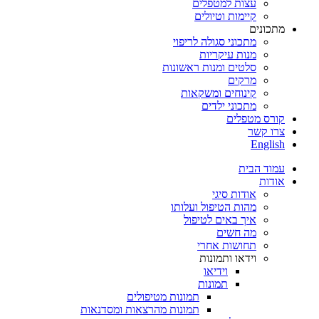
עצות למטפלים
קיימות וטיולים
מתכונים
מתכוני סגולה לריפוי
מנות עיקריות
סלטים ומנות ראשונות
מרקים
קינוחים ומשקאות
מתכוני ילדים
קורס מטפלים
צרו קשר
English
עמוד הבית
אודות
אודות סיגי
מהות הטיפול ועלותו
איך באים לטיפול
מה חשים
תחושות אחרי
וידאו ותמונות
וידיאו
תמונות
תמונות מטיפולים
תמונות מהרצאות ומסדנאות