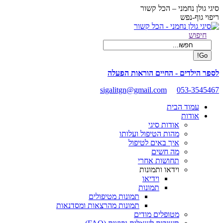
Skip
סיגי גולן נחמני – הכל קשור
to
ריפוי גוף-נפש
content
Facebook
Search:
חיפוש
page
opens
in
new
לספר הילדים - החיים הוראות הפעלה
window
sigalitgn@gmail.com
053-3545467
עמוד הבית
אודות
אודות סיגי
מהות הטיפול ועלותו
איך באים לטיפול
מה חשים
תחושות אחרי
וידאו ותמונות
וידיאו
תמונות
תמונות מטיפולים
תמונות מהרצאות ומסדנאות
מטופלים מודים