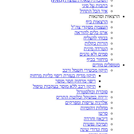
תשובות לשאלות נפוצות (FAQ)
כתבות על סיגי
איך הכל התחיל
הרצאות וסדנאות
הרצאות כיף
העצמת מפקדי צה"ל
ארגז כלים להוראה
בכוחי להצליח
הורות בקלות
הטרדה מינית
סמים ולא נהנים
מיחזור בכיף
מטופלים מודים
תיקון מכשירי חשמל ורכב
תיקון מדיח בעזרת ריפוי כליות מרחוק
ריפוי מרחוק חסך מוסך
תיקון רכב ללא מוסך בעקבות טיפול
סוכרת וכולסטרול
ירידה במשקל ובלוטת התריס
אלרגיה עייפות ומפרקים
מחלות זיהומיות
סרטן
דיכאון וחרדה
תמיכה נפשית
מוח ונדודי שינה