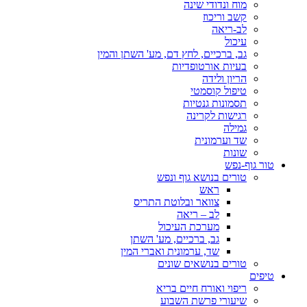
מוח ונדודי שינה
קשב וריכוז
לב-ריאה
עיכול
גב, ברכיים, לחץ דם, מע' השתן והמין
בעיות אורטופדיות
הריון ולידה
טיפול קוסמטי
תסמונות גנטיות
רגישות לקרינה
גמילה
שד וערמונית
שונות
טור גוף-נפש
טורים בנושא גוף ונפש
ראש
צוואר ובלוטת התריס
לב – ריאה
מערכת העיכול
גב, ברכיים, מע' השתן
שד, ערמונית ואברי המין
טורים בנושאים שונים
טיפים
ריפוי ואורח חיים בריא
שיעורי פרשת השבוע