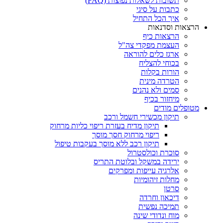
תשובות לשאלות נפוצות (FAQ)
כתבות על סיגי
איך הכל התחיל
הרצאות וסדנאות
הרצאות כיף
העצמת מפקדי צה"ל
ארגז כלים להוראה
בכוחי להצליח
הורות בקלות
הטרדה מינית
סמים ולא נהנים
מיחזור בכיף
מטופלים מודים
תיקון מכשירי חשמל ורכב
תיקון מדיח בעזרת ריפוי כליות מרחוק
ריפוי מרחוק חסך מוסך
תיקון רכב ללא מוסך בעקבות טיפול
סוכרת וכולסטרול
ירידה במשקל ובלוטת התריס
אלרגיה עייפות ומפרקים
מחלות זיהומיות
סרטן
דיכאון וחרדה
תמיכה נפשית
מוח ונדודי שינה