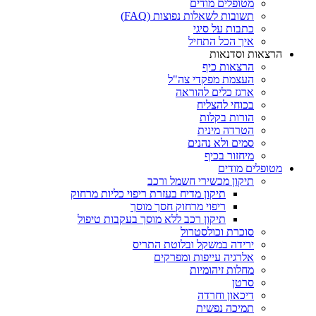
מטופלים מודים
תשובות לשאלות נפוצות (FAQ)
כתבות על סיגי
איך הכל התחיל
הרצאות וסדנאות
הרצאות כיף
העצמת מפקדי צה"ל
ארגז כלים להוראה
בכוחי להצליח
הורות בקלות
הטרדה מינית
סמים ולא נהנים
מיחזור בכיף
מטופלים מודים
תיקון מכשירי חשמל ורכב
תיקון מדיח בעזרת ריפוי כליות מרחוק
ריפוי מרחוק חסך מוסך
תיקון רכב ללא מוסך בעקבות טיפול
סוכרת וכולסטרול
ירידה במשקל ובלוטת התריס
אלרגיה עייפות ומפרקים
מחלות זיהומיות
סרטן
דיכאון וחרדה
תמיכה נפשית