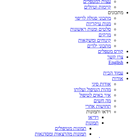
עצות למטפלים
קיימות וטיולים
מתכונים
מתכוני סגולה לריפוי
מנות עיקריות
סלטים ומנות ראשונות
מרקים
קינוחים ומשקאות
מתכוני ילדים
קורס מטפלים
צרו קשר
English
עמוד הבית
אודות
אודות סיגי
מהות הטיפול ועלותו
איך באים לטיפול
מה חשים
תחושות אחרי
וידאו ותמונות
וידיאו
תמונות
תמונות מטיפולים
תמונות מהרצאות ומסדנאות