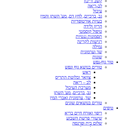
קשב וריכוז
לב-ריאה
עיכול
גב, ברכיים, לחץ דם, מע' השתן והמין
בעיות אורטופדיות
הריון ולידה
טיפול קוסמטי
תסמונות גנטיות
רגישות לקרינה
גמילה
שד וערמונית
שונות
טור גוף-נפש
טורים בנושא גוף ונפש
ראש
צוואר ובלוטת התריס
לב – ריאה
מערכת העיכול
גב, ברכיים, מע' השתן
שד, ערמונית ואברי המין
טורים בנושאים שונים
טיפים
ריפוי ואורח חיים בריא
שיעורי פרשת השבוע
שלום בית ופרנסה