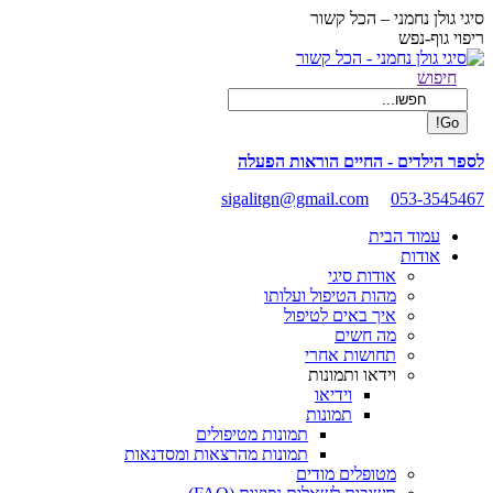
Skip
סיגי גולן נחמני – הכל קשור
to
ריפוי גוף-נפש
content
Facebook
Search:
חיפוש
page
opens
in
new
לספר הילדים - החיים הוראות הפעלה
window
sigalitgn@gmail.com
053-3545467
עמוד הבית
אודות
אודות סיגי
מהות הטיפול ועלותו
איך באים לטיפול
מה חשים
תחושות אחרי
וידאו ותמונות
וידיאו
תמונות
תמונות מטיפולים
תמונות מהרצאות ומסדנאות
מטופלים מודים