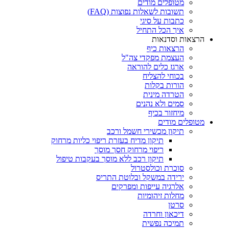
מטופלים מודים
תשובות לשאלות נפוצות (FAQ)
כתבות על סיגי
איך הכל התחיל
הרצאות וסדנאות
הרצאות כיף
העצמת מפקדי צה"ל
ארגז כלים להוראה
בכוחי להצליח
הורות בקלות
הטרדה מינית
סמים ולא נהנים
מיחזור בכיף
מטופלים מודים
תיקון מכשירי חשמל ורכב
תיקון מדיח בעזרת ריפוי כליות מרחוק
ריפוי מרחוק חסך מוסך
תיקון רכב ללא מוסך בעקבות טיפול
סוכרת וכולסטרול
ירידה במשקל ובלוטת התריס
אלרגיה עייפות ומפרקים
מחלות זיהומיות
סרטן
דיכאון וחרדה
תמיכה נפשית