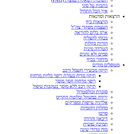
תשובות לשאלות נפוצות (FAQ)
כתבות על סיגי
איך הכל התחיל
הרצאות וסדנאות
הרצאות כיף
העצמת מפקדי צה"ל
ארגז כלים להוראה
בכוחי להצליח
הורות בקלות
הטרדה מינית
סמים ולא נהנים
מיחזור בכיף
מטופלים מודים
תיקון מכשירי חשמל ורכב
תיקון מדיח בעזרת ריפוי כליות מרחוק
ריפוי מרחוק חסך מוסך
תיקון רכב ללא מוסך בעקבות טיפול
סוכרת וכולסטרול
ירידה במשקל ובלוטת התריס
אלרגיה עייפות ומפרקים
מחלות זיהומיות
סרטן
דיכאון וחרדה
תמיכה נפשית
מוח ונדודי שינה