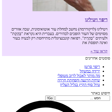
ריפוי ויטיליגו
ויטיליגו (לויקודרמה) נחשב למחלת עור אוטואימונית, שבה אזורים
מסוימים של העור הופכים לבהירים. בעברית היא נקראת "בַּהֶקֶת"
ולעיתים "בַּהֶרֶת". רפואה קונבנציונלית מתייחסת רק לבעיה בעור
ואינה תופסת את
קראו עוד »
פוסטים אחרונים
ריפוי סרטן
ירידה במשקל
מה מותר לאכול לרוב מטופלי
שיחת הרגעה והפחתת חרדה
טיול סוף הקיץ בגליל העליון
חיפוש באתר
Search: