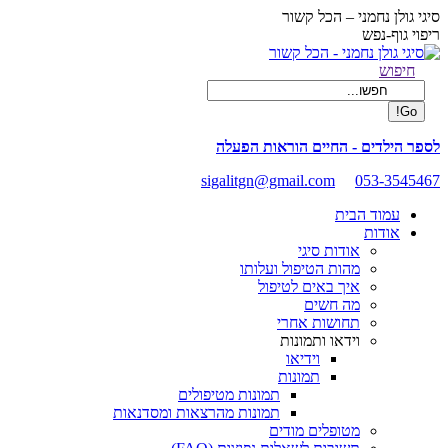
Skip
סיגי גולן נחמני – הכל קשור
to
ריפוי גוף-נפש
content
Facebook
Search:
חיפוש
page
opens
in
new
לספר הילדים - החיים הוראות הפעלה
window
sigalitgn@gmail.com
053-3545467
עמוד הבית
אודות
אודות סיגי
מהות הטיפול ועלותו
איך באים לטיפול
מה חשים
תחושות אחרי
וידאו ותמונות
וידיאו
תמונות
תמונות מטיפולים
תמונות מהרצאות ומסדנאות
מטופלים מודים