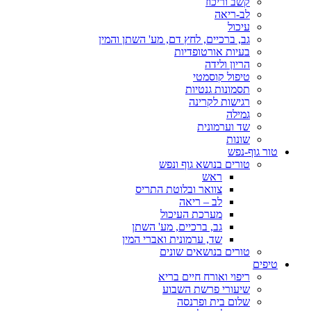
קשב וריכוז
לב-ריאה
עיכול
גב, ברכיים, לחץ דם, מע' השתן והמין
בעיות אורטופדיות
הריון ולידה
טיפול קוסמטי
תסמונות גנטיות
רגישות לקרינה
גמילה
שד וערמונית
שונות
טור גוף-נפש
טורים בנושא גוף ונפש
ראש
צוואר ובלוטת התריס
לב – ריאה
מערכת העיכול
גב, ברכיים, מע' השתן
שד, ערמונית ואברי המין
טורים בנושאים שונים
טיפים
ריפוי ואורח חיים בריא
שיעורי פרשת השבוע
שלום בית ופרנסה