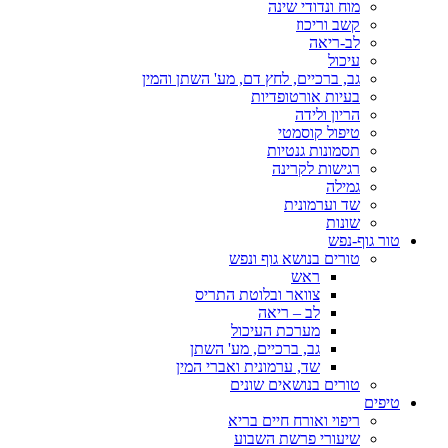
מוח ונדודי שינה
קשב וריכוז
לב-ריאה
עיכול
גב, ברכיים, לחץ דם, מע' השתן והמין
בעיות אורטופדיות
הריון ולידה
טיפול קוסמטי
תסמונות גנטיות
רגישות לקרינה
גמילה
שד וערמונית
שונות
טור גוף-נפש
טורים בנושא גוף ונפש
ראש
צוואר ובלוטת התריס
לב – ריאה
מערכת העיכול
גב, ברכיים, מע' השתן
שד, ערמונית ואברי המין
טורים בנושאים שונים
טיפים
ריפוי ואורח חיים בריא
שיעורי פרשת השבוע