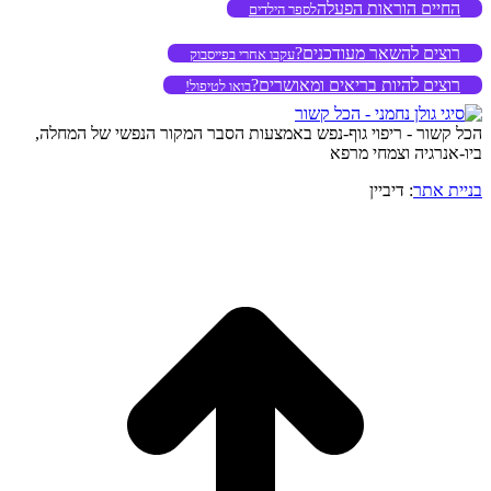
החיים הוראות הפעלה
לספר הילדים
רוצים להשאר מעודכנים?
עקבו אחרי בפייסבוק
רוצים להיות בריאים ומאושרים?
בואו לטיפול!
הכל קשור - ריפוי גוף-נפש באמצעות הסבר המקור הנפשי של המחלה,
ביו-אנרגיה וצמחי מרפא
בניית אתר
: דיביין
o
to
op