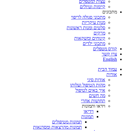
עצות למטפלים
קיימות וטיולים
מתכונים
מתכוני סגולה לריפוי
מנות עיקריות
סלטים ומנות ראשונות
מרקים
קינוחים ומשקאות
מתכוני ילדים
קורס מטפלים
צרו קשר
English
עמוד הבית
אודות
אודות סיגי
מהות הטיפול ועלותו
איך באים לטיפול
מה חשים
תחושות אחרי
וידאו ותמונות
וידיאו
תמונות
תמונות מטיפולים
תמונות מהרצאות ומסדנאות