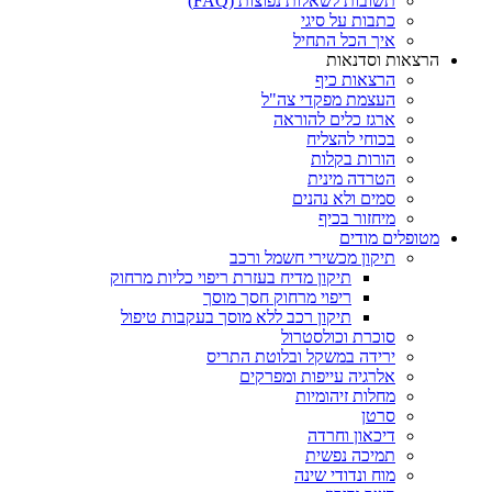
תשובות לשאלות נפוצות (FAQ)
כתבות על סיגי
איך הכל התחיל
הרצאות וסדנאות
הרצאות כיף
העצמת מפקדי צה"ל
ארגז כלים להוראה
בכוחי להצליח
הורות בקלות
הטרדה מינית
סמים ולא נהנים
מיחזור בכיף
מטופלים מודים
תיקון מכשירי חשמל ורכב
תיקון מדיח בעזרת ריפוי כליות מרחוק
ריפוי מרחוק חסך מוסך
תיקון רכב ללא מוסך בעקבות טיפול
סוכרת וכולסטרול
ירידה במשקל ובלוטת התריס
אלרגיה עייפות ומפרקים
מחלות זיהומיות
סרטן
דיכאון וחרדה
תמיכה נפשית
מוח ונדודי שינה