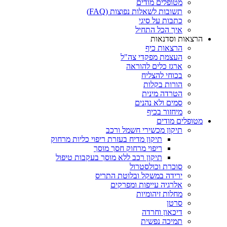
מטופלים מודים
תשובות לשאלות נפוצות (FAQ)
כתבות על סיגי
איך הכל התחיל
הרצאות וסדנאות
הרצאות כיף
העצמת מפקדי צה"ל
ארגז כלים להוראה
בכוחי להצליח
הורות בקלות
הטרדה מינית
סמים ולא נהנים
מיחזור בכיף
מטופלים מודים
תיקון מכשירי חשמל ורכב
תיקון מדיח בעזרת ריפוי כליות מרחוק
ריפוי מרחוק חסך מוסך
תיקון רכב ללא מוסך בעקבות טיפול
סוכרת וכולסטרול
ירידה במשקל ובלוטת התריס
אלרגיה עייפות ומפרקים
מחלות זיהומיות
סרטן
דיכאון וחרדה
תמיכה נפשית