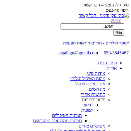
Skip
סיגי גולן נחמני – הכל קשור
to
ריפוי גוף-נפש
content
Facebook
Search:
חיפוש
page
opens
in
new
לספר הילדים - החיים הוראות הפעלה
window
sigalitgn@gmail.com
053-3545467
עמוד הבית
אודות
אודות סיגי
מהות הטיפול ועלותו
איך באים לטיפול
מה חשים
תחושות אחרי
וידאו ותמונות
וידיאו
תמונות
תמונות מטיפולים
תמונות מהרצאות ומסדנאות
מטופלים מודים