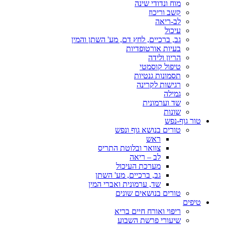
מוח ונדודי שינה
קשב וריכוז
לב-ריאה
עיכול
גב, ברכיים, לחץ דם, מע' השתן והמין
בעיות אורטופדיות
הריון ולידה
טיפול קוסמטי
תסמונות גנטיות
רגישות לקרינה
גמילה
שד וערמונית
שונות
טור גוף-נפש
טורים בנושא גוף ונפש
ראש
צוואר ובלוטת התריס
לב – ריאה
מערכת העיכול
גב, ברכיים, מע' השתן
שד, ערמונית ואברי המין
טורים בנושאים שונים
טיפים
ריפוי ואורח חיים בריא
שיעורי פרשת השבוע