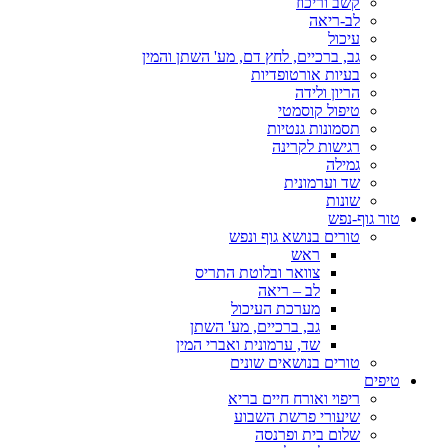
קשב וריכוז
לב-ריאה
עיכול
גב, ברכיים, לחץ דם, מע' השתן והמין
בעיות אורטופדיות
הריון ולידה
טיפול קוסמטי
תסמונות גנטיות
רגישות לקרינה
גמילה
שד וערמונית
שונות
טור גוף-נפש
טורים בנושא גוף ונפש
ראש
צוואר ובלוטת התריס
לב – ריאה
מערכת העיכול
גב, ברכיים, מע' השתן
שד, ערמונית ואברי המין
טורים בנושאים שונים
טיפים
ריפוי ואורח חיים בריא
שיעורי פרשת השבוע
שלום בית ופרנסה