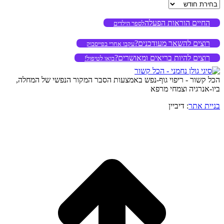
ארכיון
החיים הוראות הפעלה
לספר הילדים
רוצים להשאר מעודכנים?
עקבו אחרי בפייסבוק
רוצים להיות בריאים ומאושרים?
בואו לטיפול!
הכל קשור - ריפוי גוף-נפש באמצעות הסבר המקור הנפשי של המחלה,
ביו-אנרגיה וצמחי מרפא
בניית אתר
: דיביין
o
to
op