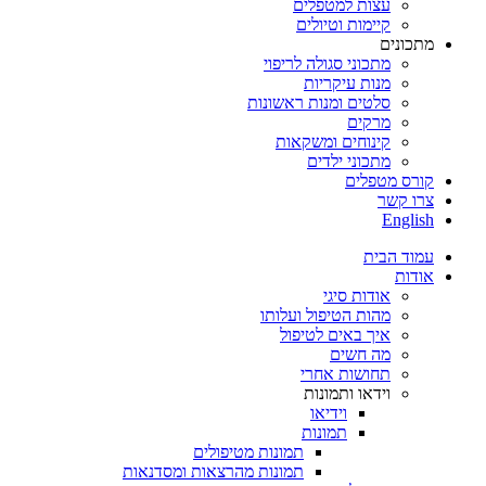
עצות למטפלים
קיימות וטיולים
מתכונים
מתכוני סגולה לריפוי
מנות עיקריות
סלטים ומנות ראשונות
מרקים
קינוחים ומשקאות
מתכוני ילדים
קורס מטפלים
צרו קשר
English
עמוד הבית
אודות
אודות סיגי
מהות הטיפול ועלותו
איך באים לטיפול
מה חשים
תחושות אחרי
וידאו ותמונות
וידיאו
תמונות
תמונות מטיפולים
תמונות מהרצאות ומסדנאות