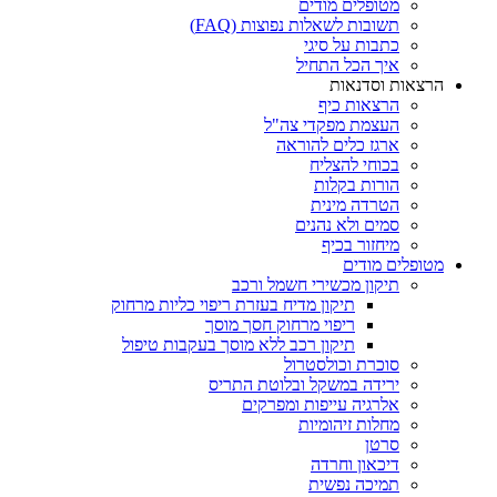
מטופלים מודים
תשובות לשאלות נפוצות (FAQ)
כתבות על סיגי
איך הכל התחיל
הרצאות וסדנאות
הרצאות כיף
העצמת מפקדי צה"ל
ארגז כלים להוראה
בכוחי להצליח
הורות בקלות
הטרדה מינית
סמים ולא נהנים
מיחזור בכיף
מטופלים מודים
תיקון מכשירי חשמל ורכב
תיקון מדיח בעזרת ריפוי כליות מרחוק
ריפוי מרחוק חסך מוסך
תיקון רכב ללא מוסך בעקבות טיפול
סוכרת וכולסטרול
ירידה במשקל ובלוטת התריס
אלרגיה עייפות ומפרקים
מחלות זיהומיות
סרטן
דיכאון וחרדה
תמיכה נפשית