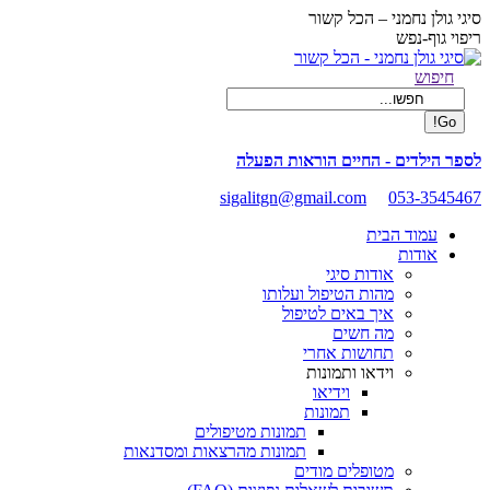
Skip
סיגי גולן נחמני – הכל קשור
to
ריפוי גוף-נפש
content
Facebook
Search:
חיפוש
page
opens
in
new
לספר הילדים - החיים הוראות הפעלה
window
sigalitgn@gmail.com
053-3545467
עמוד הבית
אודות
אודות סיגי
מהות הטיפול ועלותו
איך באים לטיפול
מה חשים
תחושות אחרי
וידאו ותמונות
וידיאו
תמונות
תמונות מטיפולים
תמונות מהרצאות ומסדנאות
מטופלים מודים