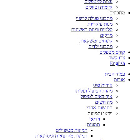
עצות למטפלים
קיימות וטיולים
מתכונים
מתכוני סגולה לריפוי
מנות עיקריות
סלטים ומנות ראשונות
מרקים
קינוחים ומשקאות
מתכוני ילדים
קורס מטפלים
צרו קשר
English
עמוד הבית
אודות
אודות סיגי
מהות הטיפול ועלותו
איך באים לטיפול
מה חשים
תחושות אחרי
וידאו ותמונות
וידיאו
תמונות
תמונות מטיפולים
תמונות מהרצאות ומסדנאות