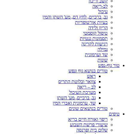
קשב וריכוז
לב-ריאה
עיכול
גב, ברכיים, לחץ דם, מע' השתן והמין
בעיות אורטופדיות
הריון ולידה
טיפול קוסמטי
תסמונות גנטיות
רגישות לקרינה
גמילה
שד וערמונית
שונות
טור גוף-נפש
טורים בנושא גוף ונפש
ראש
צוואר ובלוטת התריס
לב – ריאה
מערכת העיכול
גב, ברכיים, מע' השתן
שד, ערמונית ואברי המין
טורים בנושאים שונים
טיפים
ריפוי ואורח חיים בריא
שיעורי פרשת השבוע
שלום בית ופרנסה