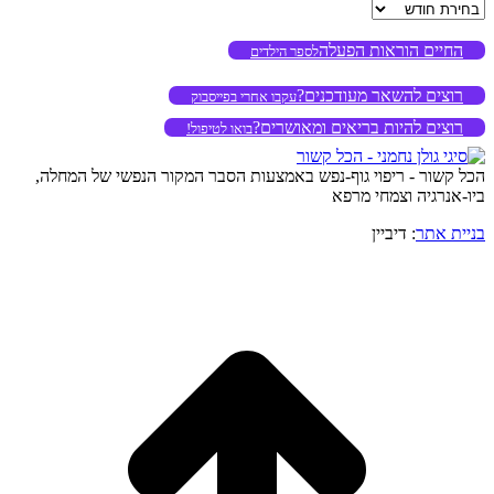
ארכיון
החיים הוראות הפעלה
לספר הילדים
רוצים להשאר מעודכנים?
עקבו אחרי בפייסבוק
רוצים להיות בריאים ומאושרים?
בואו לטיפול!
הכל קשור - ריפוי גוף-נפש באמצעות הסבר המקור הנפשי של המחלה,
ביו-אנרגיה וצמחי מרפא
בניית אתר
: דיביין
o
to
op