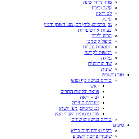
מוח ונדודי שינה
קשב וריכוז
לב-ריאה
עיכול
גב, ברכיים, לחץ דם, מע' השתן והמין
בעיות אורטופדיות
הריון ולידה
טיפול קוסמטי
תסמונות גנטיות
רגישות לקרינה
גמילה
שד וערמונית
שונות
טור גוף-נפש
טורים בנושא גוף ונפש
ראש
צוואר ובלוטת התריס
לב – ריאה
מערכת העיכול
גב, ברכיים, מע' השתן
שד, ערמונית ואברי המין
טורים בנושאים שונים
טיפים
ריפוי ואורח חיים בריא
שיעורי פרשת השבוע