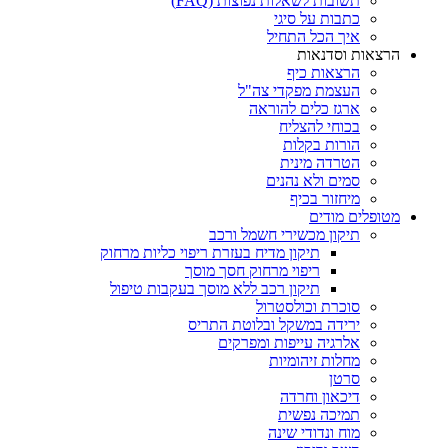
תשובות לשאלות נפוצות (FAQ)
כתבות על סיגי
איך הכל התחיל
הרצאות וסדנאות
הרצאות כיף
העצמת מפקדי צה"ל
ארגז כלים להוראה
בכוחי להצליח
הורות בקלות
הטרדה מינית
סמים ולא נהנים
מיחזור בכיף
מטופלים מודים
תיקון מכשירי חשמל ורכב
תיקון מדיח בעזרת ריפוי כליות מרחוק
ריפוי מרחוק חסך מוסך
תיקון רכב ללא מוסך בעקבות טיפול
סוכרת וכולסטרול
ירידה במשקל ובלוטת התריס
אלרגיה עייפות ומפרקים
מחלות זיהומיות
סרטן
דיכאון וחרדה
תמיכה נפשית
מוח ונדודי שינה