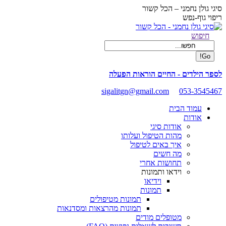
Skip
סיגי גולן נחמני – הכל קשור
to
ריפוי גוף-נפש
content
Facebook
Search:
חיפוש
page
opens
in
new
לספר הילדים - החיים הוראות הפעלה
window
sigalitgn@gmail.com
053-3545467
עמוד הבית
אודות
אודות סיגי
מהות הטיפול ועלותו
איך באים לטיפול
מה חשים
תחושות אחרי
וידאו ותמונות
וידיאו
תמונות
תמונות מטיפולים
תמונות מהרצאות ומסדנאות
מטופלים מודים