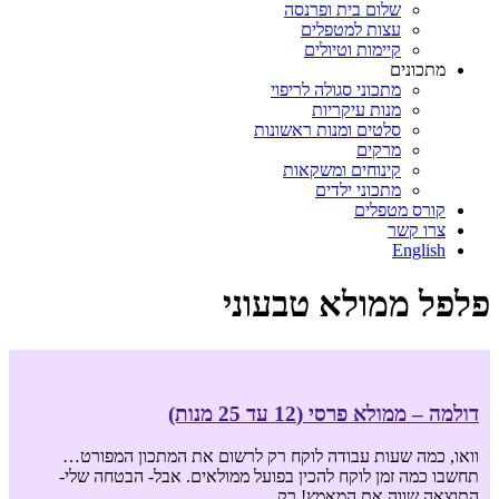
שלום בית ופרנסה
עצות למטפלים
קיימות וטיולים
מתכונים
מתכוני סגולה לריפוי
מנות עיקריות
סלטים ומנות ראשונות
מרקים
קינוחים ומשקאות
מתכוני ילדים
קורס מטפלים
צרו קשר
English
פלפל ממולא טבעוני
דולמה – ממולא פרסי (12 עד 25 מנות)
וואו, כמה שעות עבודה לוקח רק לרשום את המתכון המפורט…
תחשבו כמה זמן לוקח להכין בפועל ממולאים. אבל- הבטחה שלי-
התוצאה שווה את המאמץ! רק