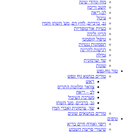
מוח ונדודי שינה
קשב וריכוז
לב-ריאה
עיכול
גב, ברכיים, לחץ דם, מע' השתן והמין
בעיות אורטופדיות
הריון ולידה
טיפול קוסמטי
תסמונות גנטיות
רגישות לקרינה
גמילה
שד וערמונית
שונות
טור גוף-נפש
טורים בנושא גוף ונפש
ראש
צוואר ובלוטת התריס
לב – ריאה
מערכת העיכול
גב, ברכיים, מע' השתן
שד, ערמונית ואברי המין
טורים בנושאים שונים
טיפים
ריפוי ואורח חיים בריא
שיעורי פרשת השבוע