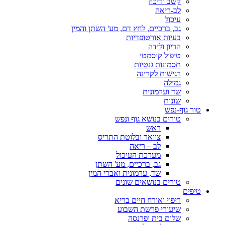
קשב וריכוז
לב-ריאה
עיכול
גב, ברכיים, לחץ דם, מע' השתן והמין
בעיות אורטופדיות
הריון ולידה
טיפול קוסמטי
תסמונות גנטיות
רגישות לקרינה
גמילה
שד וערמונית
שונות
טור גוף-נפש
טורים בנושא גוף ונפש
ראש
צוואר ובלוטת התריס
לב – ריאה
מערכת העיכול
גב, ברכיים, מע' השתן
שד, ערמונית ואברי המין
טורים בנושאים שונים
טיפים
ריפוי ואורח חיים בריא
שיעורי פרשת השבוע
שלום בית ופרנסה