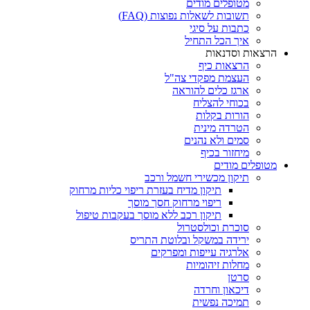
מטופלים מודים
תשובות לשאלות נפוצות (FAQ)
כתבות על סיגי
איך הכל התחיל
הרצאות וסדנאות
הרצאות כיף
העצמת מפקדי צה"ל
ארגז כלים להוראה
בכוחי להצליח
הורות בקלות
הטרדה מינית
סמים ולא נהנים
מיחזור בכיף
מטופלים מודים
תיקון מכשירי חשמל ורכב
תיקון מדיח בעזרת ריפוי כליות מרחוק
ריפוי מרחוק חסך מוסך
תיקון רכב ללא מוסך בעקבות טיפול
סוכרת וכולסטרול
ירידה במשקל ובלוטת התריס
אלרגיה עייפות ומפרקים
מחלות זיהומיות
סרטן
דיכאון וחרדה
תמיכה נפשית