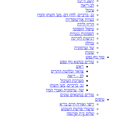
קשב וריכוז
לב-ריאה
עיכול
גב, ברכיים, לחץ דם, מע' השתן והמין
בעיות אורטופדיות
הריון ולידה
טיפול קוסמטי
תסמונות גנטיות
רגישות לקרינה
גמילה
שד וערמונית
שונות
טור גוף-נפש
טורים בנושא גוף ונפש
ראש
צוואר ובלוטת התריס
לב – ריאה
מערכת העיכול
גב, ברכיים, מע' השתן
שד, ערמונית ואברי המין
טורים בנושאים שונים
טיפים
ריפוי ואורח חיים בריא
שיעורי פרשת השבוע
שלום בית ופרנסה