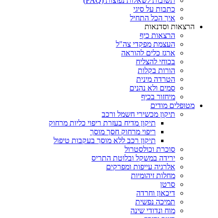
תשובות לשאלות נפוצות (FAQ)
כתבות על סיגי
איך הכל התחיל
הרצאות וסדנאות
הרצאות כיף
העצמת מפקדי צה"ל
ארגז כלים להוראה
בכוחי להצליח
הורות בקלות
הטרדה מינית
סמים ולא נהנים
מיחזור בכיף
מטופלים מודים
תיקון מכשירי חשמל ורכב
תיקון מדיח בעזרת ריפוי כליות מרחוק
ריפוי מרחוק חסך מוסך
תיקון רכב ללא מוסך בעקבות טיפול
סוכרת וכולסטרול
ירידה במשקל ובלוטת התריס
אלרגיה עייפות ומפרקים
מחלות זיהומיות
סרטן
דיכאון וחרדה
תמיכה נפשית
מוח ונדודי שינה