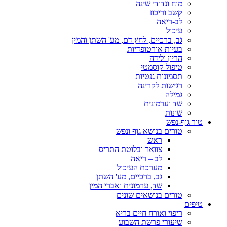
מוח ונדודי שינה
קשב וריכוז
לב-ריאה
עיכול
גב, ברכיים, לחץ דם, מע' השתן והמין
בעיות אורטופדיות
הריון ולידה
טיפול קוסמטי
תסמונות גנטיות
רגישות לקרינה
גמילה
שד וערמונית
שונות
טור גוף-נפש
טורים בנושא גוף ונפש
ראש
צוואר ובלוטת התריס
לב – ריאה
מערכת העיכול
גב, ברכיים, מע' השתן
שד, ערמונית ואברי המין
טורים בנושאים שונים
טיפים
ריפוי ואורח חיים בריא
שיעורי פרשת השבוע