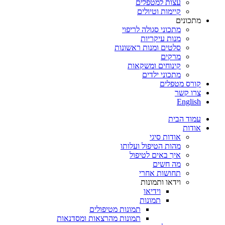
עצות למטפלים
קיימות וטיולים
מתכונים
מתכוני סגולה לריפוי
מנות עיקריות
סלטים ומנות ראשונות
מרקים
קינוחים ומשקאות
מתכוני ילדים
קורס מטפלים
צרו קשר
English
עמוד הבית
אודות
אודות סיגי
מהות הטיפול ועלותו
איך באים לטיפול
מה חשים
תחושות אחרי
וידאו ותמונות
וידיאו
תמונות
תמונות מטיפולים
תמונות מהרצאות ומסדנאות