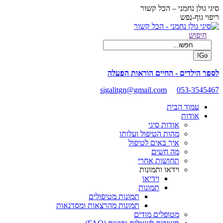
Skip
סיגי גולן נחמני – הכל קשור
to
ריפוי גוף-נפש
content
Facebook
Search:
חיפוש
page
opens
in
new
לספר הילדים - החיים הוראות הפעלה
window
sigalitgn@gmail.com
053-3545467
עמוד הבית
אודות
אודות סיגי
מהות הטיפול ועלותו
איך באים לטיפול
מה חשים
תחושות אחרי
וידאו ותמונות
וידיאו
תמונות
תמונות מטיפולים
תמונות מהרצאות ומסדנאות
מטופלים מודים