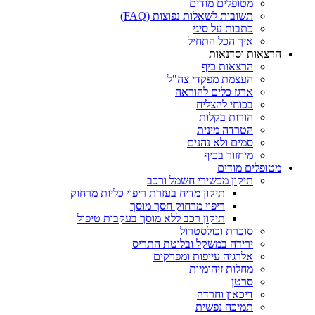
מטופלים מודים
תשובות לשאלות נפוצות (FAQ)
כתבות על סיגי
איך הכל התחיל
הרצאות וסדנאות
הרצאות כיף
העצמת מפקדי צה"ל
ארגז כלים להוראה
בכוחי להצליח
הורות בקלות
הטרדה מינית
סמים ולא נהנים
מיחזור בכיף
מטופלים מודים
תיקון מכשירי חשמל ורכב
תיקון מדיח בעזרת ריפוי כליות מרחוק
ריפוי מרחוק חסך מוסך
תיקון רכב ללא מוסך בעקבות טיפול
סוכרת וכולסטרול
ירידה במשקל ובלוטת התריס
אלרגיה עייפות ומפרקים
מחלות זיהומיות
סרטן
דיכאון וחרדה
תמיכה נפשית