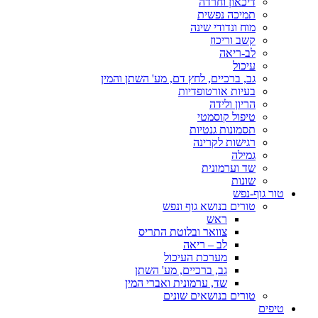
דיכאון וחרדה
תמיכה נפשית
מוח ונדודי שינה
קשב וריכוז
לב-ריאה
עיכול
גב, ברכיים, לחץ דם, מע' השתן והמין
בעיות אורטופדיות
הריון ולידה
טיפול קוסמטי
תסמונות גנטיות
רגישות לקרינה
גמילה
שד וערמונית
שונות
טור גוף-נפש
טורים בנושא גוף ונפש
ראש
צוואר ובלוטת התריס
לב – ריאה
מערכת העיכול
גב, ברכיים, מע' השתן
שד, ערמונית ואברי המין
טורים בנושאים שונים
טיפים