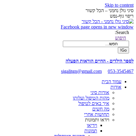
Skip to content
סיגי גולן נחמני – הכל קשור
ריפוי גוף-נפש
Facebook page opens in new window
Search:
חיפוש
לספר הילדים - החיים הוראות הפעלה
sigalitgn@gmail.com
053-3545467
עמוד הבית
אודות
אודות סיגי
מהות הטיפול ועלותו
איך באים לטיפול
מה חשים
תחושות אחרי
וידאו ותמונות
וידיאו
תמונות