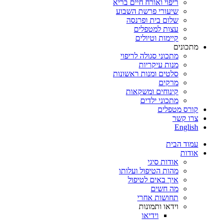
ריפוי ואורח חיים בריא
שיעורי פרשת השבוע
שלום בית ופרנסה
עצות למטפלים
קיימות וטיולים
מתכונים
מתכוני סגולה לריפוי
מנות עיקריות
סלטים ומנות ראשונות
מרקים
קינוחים ומשקאות
מתכוני ילדים
קורס מטפלים
צרו קשר
English
עמוד הבית
אודות
אודות סיגי
מהות הטיפול ועלותו
איך באים לטיפול
מה חשים
תחושות אחרי
וידאו ותמונות
וידיאו