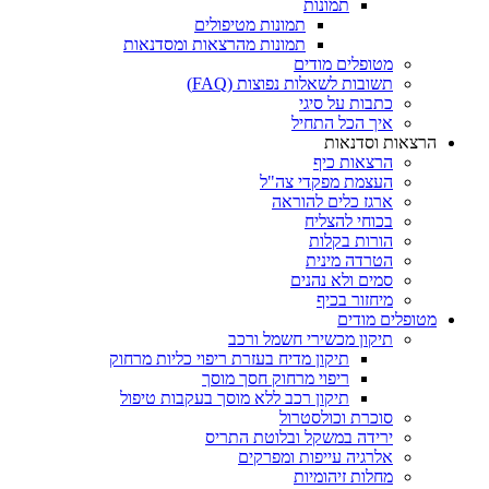
תמונות
תמונות מטיפולים
תמונות מהרצאות ומסדנאות
מטופלים מודים
תשובות לשאלות נפוצות (FAQ)
כתבות על סיגי
איך הכל התחיל
הרצאות וסדנאות
הרצאות כיף
העצמת מפקדי צה"ל
ארגז כלים להוראה
בכוחי להצליח
הורות בקלות
הטרדה מינית
סמים ולא נהנים
מיחזור בכיף
מטופלים מודים
תיקון מכשירי חשמל ורכב
תיקון מדיח בעזרת ריפוי כליות מרחוק
ריפוי מרחוק חסך מוסך
תיקון רכב ללא מוסך בעקבות טיפול
סוכרת וכולסטרול
ירידה במשקל ובלוטת התריס
אלרגיה עייפות ומפרקים
מחלות זיהומיות