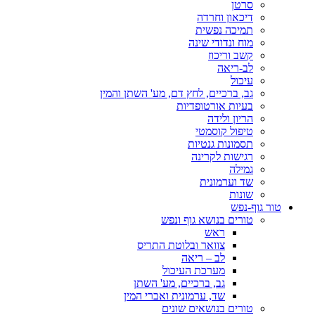
סרטן
דיכאון וחרדה
תמיכה נפשית
מוח ונדודי שינה
קשב וריכוז
לב-ריאה
עיכול
גב, ברכיים, לחץ דם, מע' השתן והמין
בעיות אורטופדיות
הריון ולידה
טיפול קוסמטי
תסמונות גנטיות
רגישות לקרינה
גמילה
שד וערמונית
שונות
טור גוף-נפש
טורים בנושא גוף ונפש
ראש
צוואר ובלוטת התריס
לב – ריאה
מערכת העיכול
גב, ברכיים, מע' השתן
שד, ערמונית ואברי המין
טורים בנושאים שונים