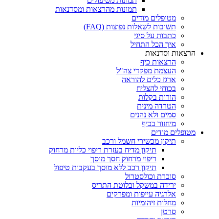
תמונות מטיפולים
תמונות מהרצאות ומסדנאות
מטופלים מודים
תשובות לשאלות נפוצות (FAQ)
כתבות על סיגי
איך הכל התחיל
הרצאות וסדנאות
הרצאות כיף
העצמת מפקדי צה"ל
ארגז כלים להוראה
בכוחי להצליח
הורות בקלות
הטרדה מינית
סמים ולא נהנים
מיחזור בכיף
מטופלים מודים
תיקון מכשירי חשמל ורכב
תיקון מדיח בעזרת ריפוי כליות מרחוק
ריפוי מרחוק חסך מוסך
תיקון רכב ללא מוסך בעקבות טיפול
סוכרת וכולסטרול
ירידה במשקל ובלוטת התריס
אלרגיה עייפות ומפרקים
מחלות זיהומיות
סרטן