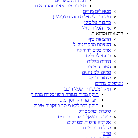
תמונות מטיפולים
תמונות מהרצאות ומסדנאות
מטופלים מודים
תשובות לשאלות נפוצות (FAQ)
כתבות על סיגי
איך הכל התחיל
הרצאות וסדנאות
הרצאות כיף
העצמת מפקדי צה"ל
ארגז כלים להוראה
בכוחי להצליח
הורות בקלות
הטרדה מינית
סמים ולא נהנים
מיחזור בכיף
מטופלים מודים
תיקון מכשירי חשמל ורכב
תיקון מדיח בעזרת ריפוי כליות מרחוק
ריפוי מרחוק חסך מוסך
תיקון רכב ללא מוסך בעקבות טיפול
סוכרת וכולסטרול
ירידה במשקל ובלוטת התריס
אלרגיה עייפות ומפרקים
מחלות זיהומיות
סרטן