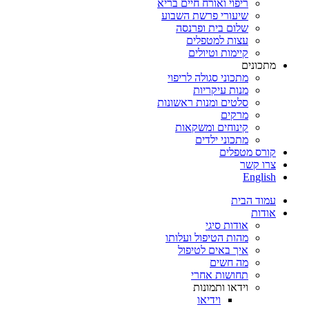
ריפוי ואורח חיים בריא
שיעורי פרשת השבוע
שלום בית ופרנסה
עצות למטפלים
קיימות וטיולים
מתכונים
מתכוני סגולה לריפוי
מנות עיקריות
סלטים ומנות ראשונות
מרקים
קינוחים ומשקאות
מתכוני ילדים
קורס מטפלים
צרו קשר
English
עמוד הבית
אודות
אודות סיגי
מהות הטיפול ועלותו
איך באים לטיפול
מה חשים
תחושות אחרי
וידאו ותמונות
וידיאו