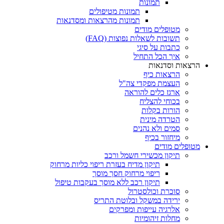
תמונות
תמונות מטיפולים
תמונות מהרצאות ומסדנאות
מטופלים מודים
תשובות לשאלות נפוצות (FAQ)
כתבות על סיגי
איך הכל התחיל
הרצאות וסדנאות
הרצאות כיף
העצמת מפקדי צה"ל
ארגז כלים להוראה
בכוחי להצליח
הורות בקלות
הטרדה מינית
סמים ולא נהנים
מיחזור בכיף
מטופלים מודים
תיקון מכשירי חשמל ורכב
תיקון מדיח בעזרת ריפוי כליות מרחוק
ריפוי מרחוק חסך מוסך
תיקון רכב ללא מוסך בעקבות טיפול
סוכרת וכולסטרול
ירידה במשקל ובלוטת התריס
אלרגיה עייפות ומפרקים
מחלות זיהומיות