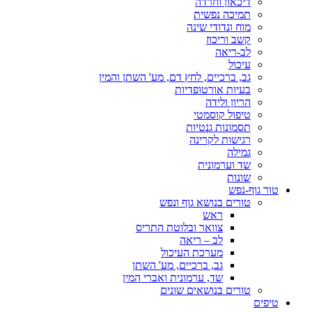
דיכאון וחרדה
תמיכה נפשית
מוח ונדודי שינה
קשב וריכוז
לב-ריאה
עיכול
גב, ברכיים, לחץ דם, מע' השתן והמין
בעיות אורטופדיות
הריון ולידה
טיפול קוסמטי
תסמונות גנטיות
רגישות לקרינה
גמילה
שד וערמונית
שונות
טור גוף-נפש
טורים בנושא גוף ונפש
ראש
צוואר ובלוטת התריס
לב – ריאה
מערכת העיכול
גב, ברכיים, מע' השתן
שד, ערמונית ואברי המין
טורים בנושאים שונים
טיפים