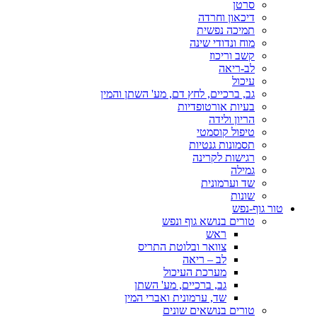
סרטן
דיכאון וחרדה
תמיכה נפשית
מוח ונדודי שינה
קשב וריכוז
לב-ריאה
עיכול
גב, ברכיים, לחץ דם, מע' השתן והמין
בעיות אורטופדיות
הריון ולידה
טיפול קוסמטי
תסמונות גנטיות
רגישות לקרינה
גמילה
שד וערמונית
שונות
טור גוף-נפש
טורים בנושא גוף ונפש
ראש
צוואר ובלוטת התריס
לב – ריאה
מערכת העיכול
גב, ברכיים, מע' השתן
שד, ערמונית ואברי המין
טורים בנושאים שונים