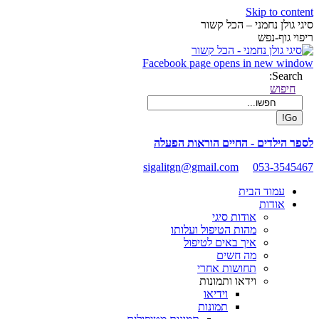
Skip to content
סיגי גולן נחמני – הכל קשור
ריפוי גוף-נפש
Facebook page opens in new window
Search:
חיפוש
לספר הילדים - החיים הוראות הפעלה
sigalitgn@gmail.com
053-3545467
עמוד הבית
אודות
אודות סיגי
מהות הטיפול ועלותו
איך באים לטיפול
מה חשים
תחושות אחרי
וידאו ותמונות
וידיאו
תמונות