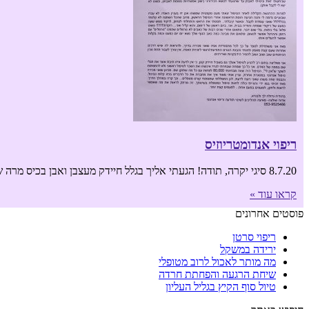
ריפוי אנדומטריוזיס
8.7.20 סיגי יקרה, תודה! הגעתי אליך בגלל חיידק מעצבן ואבן בכיס מרה שחיפשתי לה פתרון שאינו כירורגי, לא ידעתי שבעצם אני הולכת לעבור טיפול אובר-אול.
קראו עוד »
פוסטים אחרונים
ריפוי סרטן
ירידה במשקל
מה מותר לאכול לרוב מטופלי
שיחת הרגעה והפחתת חרדה
טיול סוף הקיץ בגליל העליון