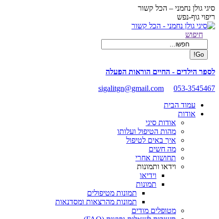
Skip
סיגי גולן נחמני – הכל קשור
to
ריפוי גוף-נפש
content
Facebook
Search:
חיפוש
page
opens
in
new
לספר הילדים - החיים הוראות הפעלה
window
sigalitgn@gmail.com
053-3545467
עמוד הבית
אודות
אודות סיגי
מהות הטיפול ועלותו
איך באים לטיפול
מה חשים
תחושות אחרי
וידאו ותמונות
וידיאו
תמונות
תמונות מטיפולים
תמונות מהרצאות ומסדנאות
מטופלים מודים