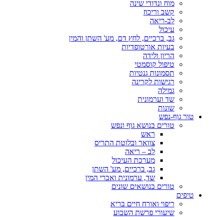
מוח ונדודי שינה
קשב וריכוז
לב-ריאה
עיכול
גב, ברכיים, לחץ דם, מע' השתן והמין
בעיות אורטופדיות
הריון ולידה
טיפול קוסמטי
תסמונות גנטיות
רגישות לקרינה
גמילה
שד וערמונית
שונות
טור גוף-נפש
טורים בנושא גוף ונפש
ראש
צוואר ובלוטת התריס
לב – ריאה
מערכת העיכול
גב, ברכיים, מע' השתן
שד, ערמונית ואברי המין
טורים בנושאים שונים
טיפים
ריפוי ואורח חיים בריא
שיעורי פרשת השבוע