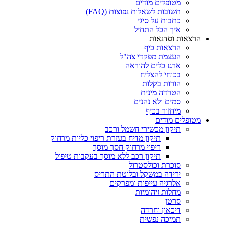
מטופלים מודים
תשובות לשאלות נפוצות (FAQ)
כתבות על סיגי
איך הכל התחיל
הרצאות וסדנאות
הרצאות כיף
העצמת מפקדי צה"ל
ארגז כלים להוראה
בכוחי להצליח
הורות בקלות
הטרדה מינית
סמים ולא נהנים
מיחזור בכיף
מטופלים מודים
תיקון מכשירי חשמל ורכב
תיקון מדיח בעזרת ריפוי כליות מרחוק
ריפוי מרחוק חסך מוסך
תיקון רכב ללא מוסך בעקבות טיפול
סוכרת וכולסטרול
ירידה במשקל ובלוטת התריס
אלרגיה עייפות ומפרקים
מחלות זיהומיות
סרטן
דיכאון וחרדה
תמיכה נפשית