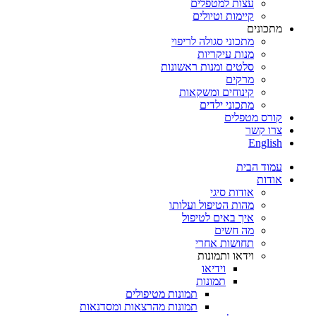
עצות למטפלים
קיימות וטיולים
מתכונים
מתכוני סגולה לריפוי
מנות עיקריות
סלטים ומנות ראשונות
מרקים
קינוחים ומשקאות
מתכוני ילדים
קורס מטפלים
צרו קשר
English
עמוד הבית
אודות
אודות סיגי
מהות הטיפול ועלותו
איך באים לטיפול
מה חשים
תחושות אחרי
וידאו ותמונות
וידיאו
תמונות
תמונות מטיפולים
תמונות מהרצאות ומסדנאות