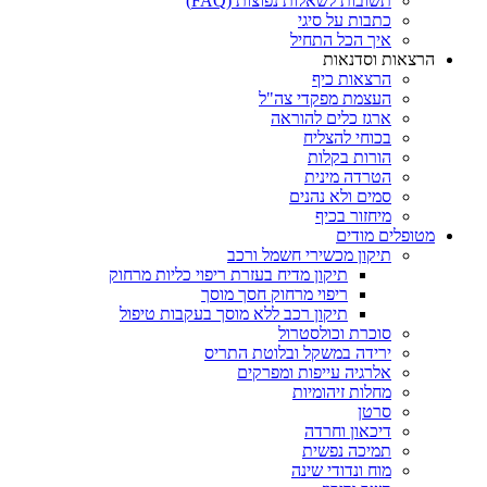
תשובות לשאלות נפוצות (FAQ)
כתבות על סיגי
איך הכל התחיל
הרצאות וסדנאות
הרצאות כיף
העצמת מפקדי צה"ל
ארגז כלים להוראה
בכוחי להצליח
הורות בקלות
הטרדה מינית
סמים ולא נהנים
מיחזור בכיף
מטופלים מודים
תיקון מכשירי חשמל ורכב
תיקון מדיח בעזרת ריפוי כליות מרחוק
ריפוי מרחוק חסך מוסך
תיקון רכב ללא מוסך בעקבות טיפול
סוכרת וכולסטרול
ירידה במשקל ובלוטת התריס
אלרגיה עייפות ומפרקים
מחלות זיהומיות
סרטן
דיכאון וחרדה
תמיכה נפשית
מוח ונדודי שינה