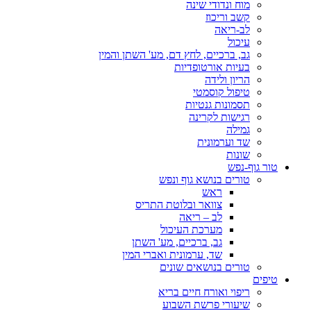
מוח ונדודי שינה
קשב וריכוז
לב-ריאה
עיכול
גב, ברכיים, לחץ דם, מע' השתן והמין
בעיות אורטופדיות
הריון ולידה
טיפול קוסמטי
תסמונות גנטיות
רגישות לקרינה
גמילה
שד וערמונית
שונות
טור גוף-נפש
טורים בנושא גוף ונפש
ראש
צוואר ובלוטת התריס
לב – ריאה
מערכת העיכול
גב, ברכיים, מע' השתן
שד, ערמונית ואברי המין
טורים בנושאים שונים
טיפים
ריפוי ואורח חיים בריא
שיעורי פרשת השבוע