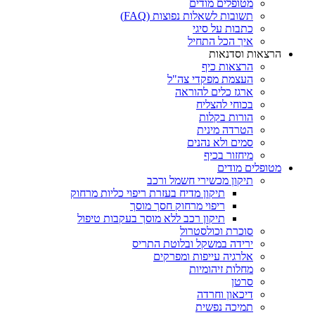
מטופלים מודים
תשובות לשאלות נפוצות (FAQ)
כתבות על סיגי
איך הכל התחיל
הרצאות וסדנאות
הרצאות כיף
העצמת מפקדי צה"ל
ארגז כלים להוראה
בכוחי להצליח
הורות בקלות
הטרדה מינית
סמים ולא נהנים
מיחזור בכיף
מטופלים מודים
תיקון מכשירי חשמל ורכב
תיקון מדיח בעזרת ריפוי כליות מרחוק
ריפוי מרחוק חסך מוסך
תיקון רכב ללא מוסך בעקבות טיפול
סוכרת וכולסטרול
ירידה במשקל ובלוטת התריס
אלרגיה עייפות ומפרקים
מחלות זיהומיות
סרטן
דיכאון וחרדה
תמיכה נפשית