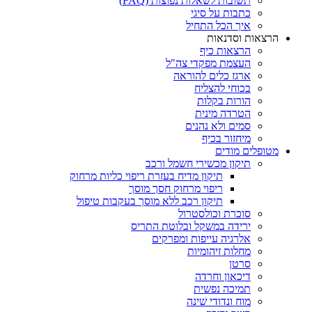
תשובות לשאלות נפוצות (FAQ)
כתבות על סיגי
איך הכל התחיל
הרצאות וסדנאות
הרצאות כיף
העצמת מפקדי צה"ל
ארגז כלים להוראה
בכוחי להצליח
הורות בקלות
הטרדה מינית
סמים ולא נהנים
מיחזור בכיף
מטופלים מודים
תיקון מכשירי חשמל ורכב
תיקון מדיח בעזרת ריפוי כליות מרחוק
ריפוי מרחוק חסך מוסך
תיקון רכב ללא מוסך בעקבות טיפול
סוכרת וכולסטרול
ירידה במשקל ובלוטת התריס
אלרגיה עייפות ומפרקים
מחלות זיהומיות
סרטן
דיכאון וחרדה
תמיכה נפשית
מוח ונדודי שינה