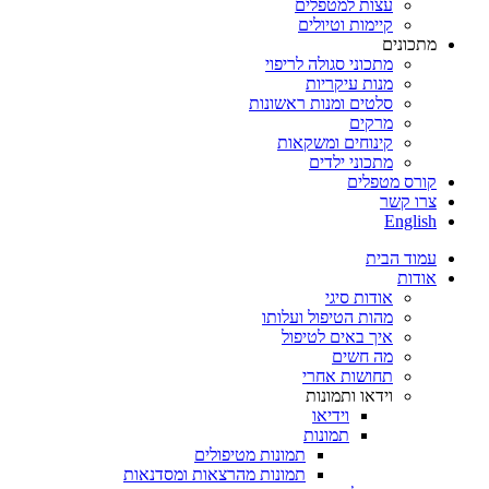
עצות למטפלים
קיימות וטיולים
מתכונים
מתכוני סגולה לריפוי
מנות עיקריות
סלטים ומנות ראשונות
מרקים
קינוחים ומשקאות
מתכוני ילדים
קורס מטפלים
צרו קשר
English
עמוד הבית
אודות
אודות סיגי
מהות הטיפול ועלותו
איך באים לטיפול
מה חשים
תחושות אחרי
וידאו ותמונות
וידיאו
תמונות
תמונות מטיפולים
תמונות מהרצאות ומסדנאות