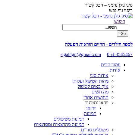
Skip
סיגי גולן נחמני – הכל קשור
to
ריפוי גוף-נפש
content
Facebook
Search:
חיפוש
page
opens
in
new
לספר הילדים - החיים הוראות הפעלה
window
sigalitgn@gmail.com
053-3545467
עמוד הבית
אודות
אודות סיגי
מהות הטיפול ועלותו
איך באים לטיפול
מה חשים
תחושות אחרי
וידאו ותמונות
וידיאו
תמונות
תמונות מטיפולים
תמונות מהרצאות ומסדנאות
מטופלים מודים