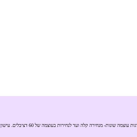
 לנחירות בעוצמה של 60 דציבלים. עישון, השמנה, גודש באף, אלרגיות, אלכוהול, מבנה