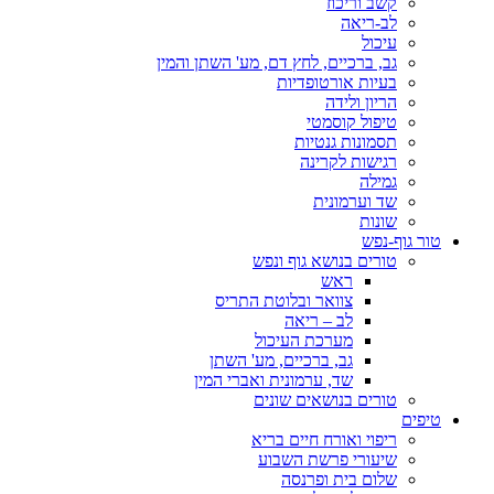
קשב וריכוז
לב-ריאה
עיכול
גב, ברכיים, לחץ דם, מע' השתן והמין
בעיות אורטופדיות
הריון ולידה
טיפול קוסמטי
תסמונות גנטיות
רגישות לקרינה
גמילה
שד וערמונית
שונות
טור גוף-נפש
טורים בנושא גוף ונפש
ראש
צוואר ובלוטת התריס
לב – ריאה
מערכת העיכול
גב, ברכיים, מע' השתן
שד, ערמונית ואברי המין
טורים בנושאים שונים
טיפים
ריפוי ואורח חיים בריא
שיעורי פרשת השבוע
שלום בית ופרנסה