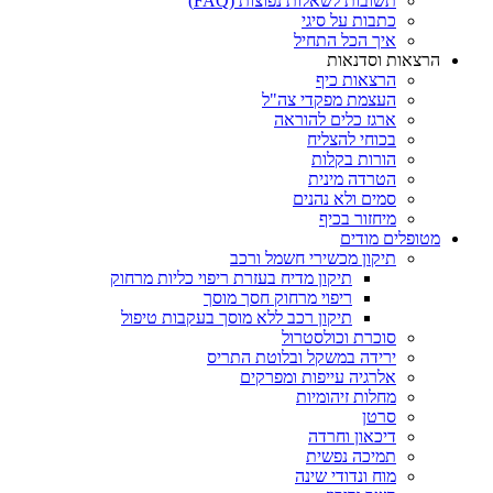
תשובות לשאלות נפוצות (FAQ)
כתבות על סיגי
איך הכל התחיל
הרצאות וסדנאות
הרצאות כיף
העצמת מפקדי צה"ל
ארגז כלים להוראה
בכוחי להצליח
הורות בקלות
הטרדה מינית
סמים ולא נהנים
מיחזור בכיף
מטופלים מודים
תיקון מכשירי חשמל ורכב
תיקון מדיח בעזרת ריפוי כליות מרחוק
ריפוי מרחוק חסך מוסך
תיקון רכב ללא מוסך בעקבות טיפול
סוכרת וכולסטרול
ירידה במשקל ובלוטת התריס
אלרגיה עייפות ומפרקים
מחלות זיהומיות
סרטן
דיכאון וחרדה
תמיכה נפשית
מוח ונדודי שינה