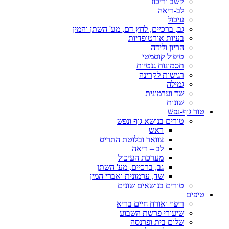
קשב וריכוז
לב-ריאה
עיכול
גב, ברכיים, לחץ דם, מע' השתן והמין
בעיות אורטופדיות
הריון ולידה
טיפול קוסמטי
תסמונות גנטיות
רגישות לקרינה
גמילה
שד וערמונית
שונות
טור גוף-נפש
טורים בנושא גוף ונפש
ראש
צוואר ובלוטת התריס
לב – ריאה
מערכת העיכול
גב, ברכיים, מע' השתן
שד, ערמונית ואברי המין
טורים בנושאים שונים
טיפים
ריפוי ואורח חיים בריא
שיעורי פרשת השבוע
שלום בית ופרנסה