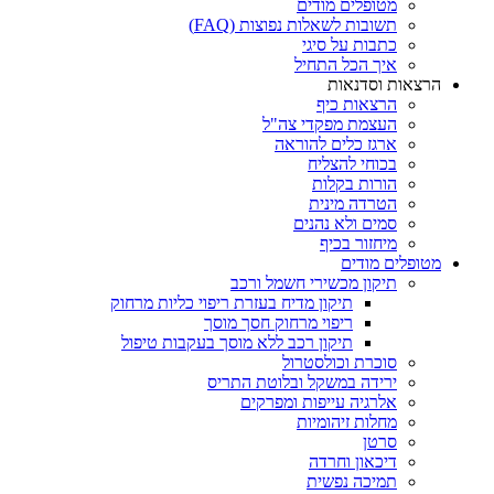
מטופלים מודים
תשובות לשאלות נפוצות (FAQ)
כתבות על סיגי
איך הכל התחיל
הרצאות וסדנאות
הרצאות כיף
העצמת מפקדי צה"ל
ארגז כלים להוראה
בכוחי להצליח
הורות בקלות
הטרדה מינית
סמים ולא נהנים
מיחזור בכיף
מטופלים מודים
תיקון מכשירי חשמל ורכב
תיקון מדיח בעזרת ריפוי כליות מרחוק
ריפוי מרחוק חסך מוסך
תיקון רכב ללא מוסך בעקבות טיפול
סוכרת וכולסטרול
ירידה במשקל ובלוטת התריס
אלרגיה עייפות ומפרקים
מחלות זיהומיות
סרטן
דיכאון וחרדה
תמיכה נפשית