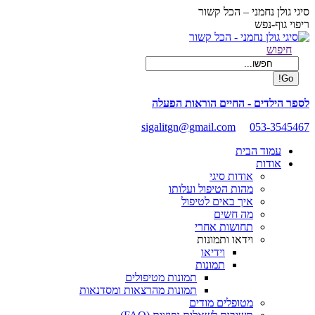
Skip
סיגי גולן נחמני – הכל קשור
to
ריפוי גוף-נפש
content
Facebook
Search:
חיפוש
page
opens
in
new
לספר הילדים - החיים הוראות הפעלה
window
sigalitgn@gmail.com
053-3545467
עמוד הבית
אודות
אודות סיגי
מהות הטיפול ועלותו
איך באים לטיפול
מה חשים
תחושות אחרי
וידאו ותמונות
וידיאו
תמונות
תמונות מטיפולים
תמונות מהרצאות ומסדנאות
מטופלים מודים