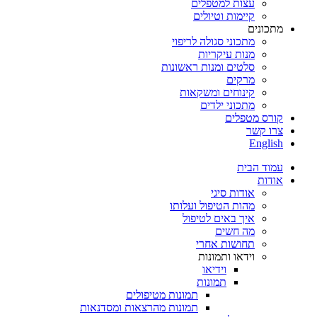
עצות למטפלים
קיימות וטיולים
מתכונים
מתכוני סגולה לריפוי
מנות עיקריות
סלטים ומנות ראשונות
מרקים
קינוחים ומשקאות
מתכוני ילדים
קורס מטפלים
צרו קשר
English
עמוד הבית
אודות
אודות סיגי
מהות הטיפול ועלותו
איך באים לטיפול
מה חשים
תחושות אחרי
וידאו ותמונות
וידיאו
תמונות
תמונות מטיפולים
תמונות מהרצאות ומסדנאות