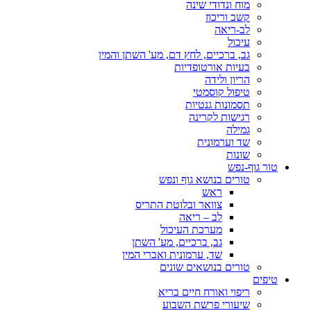
מוח ונדודי שינה
קשב וריכוז
לב-ריאה
עיכול
גב, ברכיים, לחץ דם, מע' השתן והמין
בעיות אורטופדיות
הריון ולידה
טיפול קוסמטי
תסמונות גנטיות
רגישות לקרינה
גמילה
שד וערמונית
שונות
טור גוף-נפש
טורים בנושא גוף ונפש
ראש
צוואר ובלוטת התריס
לב – ריאה
מערכת העיכול
גב, ברכיים, מע' השתן
שד, ערמונית ואברי המין
טורים בנושאים שונים
טיפים
ריפוי ואורח חיים בריא
שיעורי פרשת השבוע