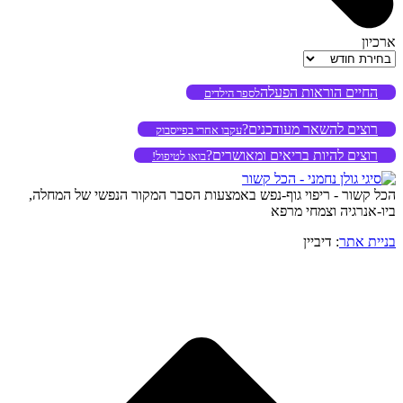
ארכיון
ארכיון
החיים הוראות הפעלה
לספר הילדים
רוצים להשאר מעודכנים?
עקבו אחרי בפייסבוק
רוצים להיות בריאים ומאושרים?
בואו לטיפול!
הכל קשור - ריפוי גוף-נפש באמצעות הסבר המקור הנפשי של המחלה,
ביו-אנרגיה וצמחי מרפא
בניית אתר
: דיביין
o
to
op