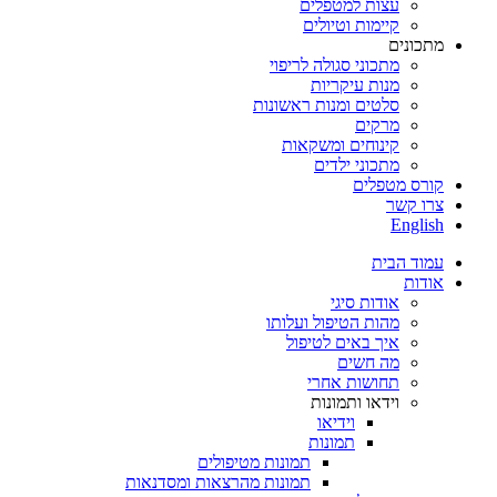
עצות למטפלים
קיימות וטיולים
מתכונים
מתכוני סגולה לריפוי
מנות עיקריות
סלטים ומנות ראשונות
מרקים
קינוחים ומשקאות
מתכוני ילדים
קורס מטפלים
צרו קשר
English
עמוד הבית
אודות
אודות סיגי
מהות הטיפול ועלותו
איך באים לטיפול
מה חשים
תחושות אחרי
וידאו ותמונות
וידיאו
תמונות
תמונות מטיפולים
תמונות מהרצאות ומסדנאות