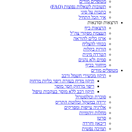
מטופלים מודים
תשובות לשאלות נפוצות (FAQ)
כתבות על סיגי
איך הכל התחיל
הרצאות וסדנאות
הרצאות כיף
העצמת מפקדי צה"ל
ארגז כלים להוראה
בכוחי להצליח
הורות בקלות
הטרדה מינית
סמים ולא נהנים
מיחזור בכיף
מטופלים מודים
תיקון מכשירי חשמל ורכב
תיקון מדיח בעזרת ריפוי כליות מרחוק
ריפוי מרחוק חסך מוסך
תיקון רכב ללא מוסך בעקבות טיפול
סוכרת וכולסטרול
ירידה במשקל ובלוטת התריס
אלרגיה עייפות ומפרקים
מחלות זיהומיות
סרטן
דיכאון וחרדה
תמיכה נפשית