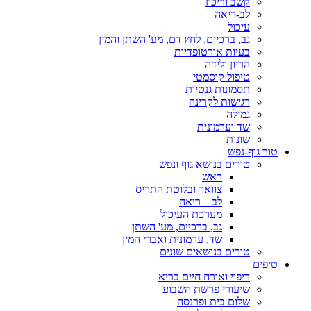
קשב וריכוז
לב-ריאה
עיכול
גב, ברכיים, לחץ דם, מע' השתן והמין
בעיות אורטופדיות
הריון ולידה
טיפול קוסמטי
תסמונות גנטיות
רגישות לקרינה
גמילה
שד וערמונית
שונות
טור גוף-נפש
טורים בנושא גוף ונפש
ראש
צוואר ובלוטת התריס
לב – ריאה
מערכת העיכול
גב, ברכיים, מע' השתן
שד, ערמונית ואברי המין
טורים בנושאים שונים
טיפים
ריפוי ואורח חיים בריא
שיעורי פרשת השבוע
שלום בית ופרנסה