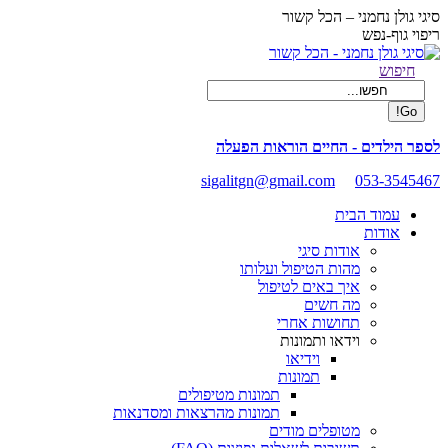
Skip
סיגי גולן נחמני – הכל קשור
to
ריפוי גוף-נפש
content
Facebook
Search:
חיפוש
page
opens
in
new
לספר הילדים - החיים הוראות הפעלה
window
sigalitgn@gmail.com
053-3545467
עמוד הבית
אודות
אודות סיגי
מהות הטיפול ועלותו
איך באים לטיפול
מה חשים
תחושות אחרי
וידאו ותמונות
וידיאו
תמונות
תמונות מטיפולים
תמונות מהרצאות ומסדנאות
מטופלים מודים