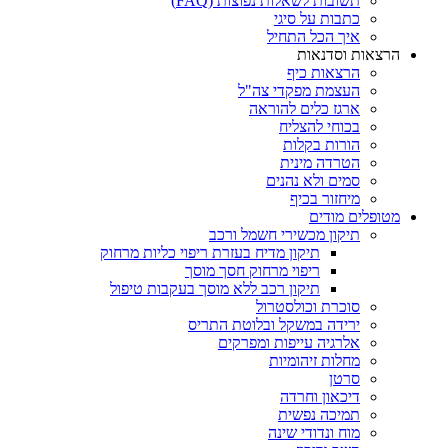
תשובות לשאלות נפוצות (FAQ)
כתבות על סיגי
איך הכל התחיל
הרצאות וסדנאות
הרצאות כיף
העצמת מפקדי צה"ל
ארגז כלים להוראה
בכוחי להצליח
הורות בקלות
הטרדה מינית
סמים ולא נהנים
מיחזור בכיף
מטופלים מודים
תיקון מכשירי חשמל ורכב
תיקון מדיח בעזרת ריפוי כליות מרחוק
ריפוי מרחוק חסך מוסך
תיקון רכב ללא מוסך בעקבות טיפול
סוכרת וכולסטרול
ירידה במשקל ובלוטת התריס
אלרגיה עייפות ומפרקים
מחלות זיהומיות
סרטן
דיכאון וחרדה
תמיכה נפשית
מוח ונדודי שינה