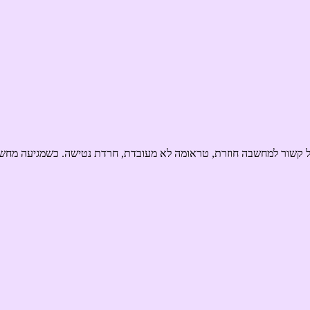
חול קשור למחשבה חוזרת, טראומה לא מעובדת, חרדת נטישה. כשמגיעה מחש