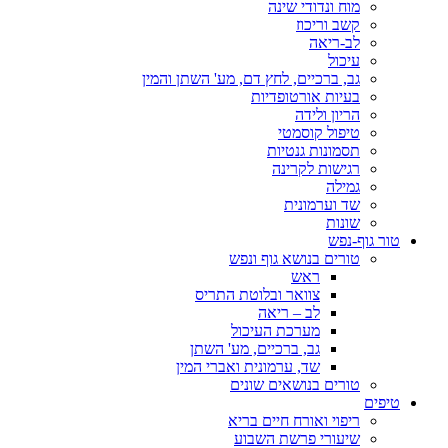
מוח ונדודי שינה
קשב וריכוז
לב-ריאה
עיכול
גב, ברכיים, לחץ דם, מע' השתן והמין
בעיות אורטופדיות
הריון ולידה
טיפול קוסמטי
תסמונות גנטיות
רגישות לקרינה
גמילה
שד וערמונית
שונות
טור גוף-נפש
טורים בנושא גוף ונפש
ראש
צוואר ובלוטת התריס
לב – ריאה
מערכת העיכול
גב, ברכיים, מע' השתן
שד, ערמונית ואברי המין
טורים בנושאים שונים
טיפים
ריפוי ואורח חיים בריא
שיעורי פרשת השבוע