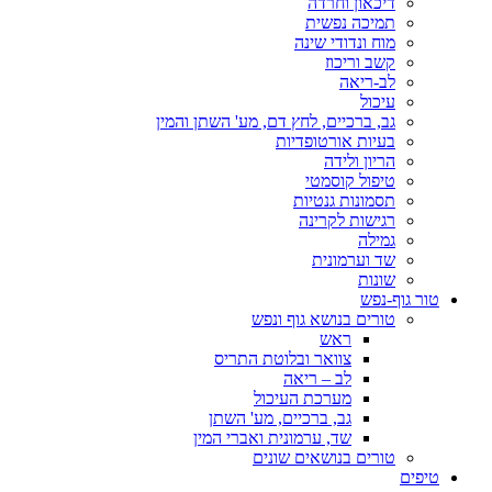
דיכאון וחרדה
תמיכה נפשית
מוח ונדודי שינה
קשב וריכוז
לב-ריאה
עיכול
גב, ברכיים, לחץ דם, מע' השתן והמין
בעיות אורטופדיות
הריון ולידה
טיפול קוסמטי
תסמונות גנטיות
רגישות לקרינה
גמילה
שד וערמונית
שונות
טור גוף-נפש
טורים בנושא גוף ונפש
ראש
צוואר ובלוטת התריס
לב – ריאה
מערכת העיכול
גב, ברכיים, מע' השתן
שד, ערמונית ואברי המין
טורים בנושאים שונים
טיפים