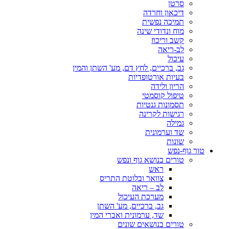
סרטן
דיכאון וחרדה
תמיכה נפשית
מוח ונדודי שינה
קשב וריכוז
לב-ריאה
עיכול
גב, ברכיים, לחץ דם, מע' השתן והמין
בעיות אורטופדיות
הריון ולידה
טיפול קוסמטי
תסמונות גנטיות
רגישות לקרינה
גמילה
שד וערמונית
שונות
טור גוף-נפש
טורים בנושא גוף ונפש
ראש
צוואר ובלוטת התריס
לב – ריאה
מערכת העיכול
גב, ברכיים, מע' השתן
שד, ערמונית ואברי המין
טורים בנושאים שונים