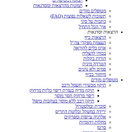
תמונות מטיפולים
תמונות מהרצאות ומסדנאות
מטופלים מודים
תשובות לשאלות נפוצות (FAQ)
כתבות על סיגי
איך הכל התחיל
הרצאות וסדנאות
הרצאות כיף
העצמת מפקדי צה"ל
ארגז כלים להוראה
בכוחי להצליח
הורות בקלות
הטרדה מינית
סמים ולא נהנים
מיחזור בכיף
מטופלים מודים
תיקון מכשירי חשמל ורכב
תיקון מדיח בעזרת ריפוי כליות מרחוק
ריפוי מרחוק חסך מוסך
תיקון רכב ללא מוסך בעקבות טיפול
סוכרת וכולסטרול
ירידה במשקל ובלוטת התריס
אלרגיה עייפות ומפרקים
מחלות זיהומיות
סרטן