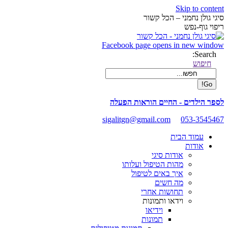
Skip to content
סיגי גולן נחמני – הכל קשור
ריפוי גוף-נפש
Facebook page opens in new window
Search:
חיפוש
לספר הילדים - החיים הוראות הפעלה
sigalitgn@gmail.com
053-3545467
עמוד הבית
אודות
אודות סיגי
מהות הטיפול ועלותו
איך באים לטיפול
מה חשים
תחושות אחרי
וידאו ותמונות
וידיאו
תמונות