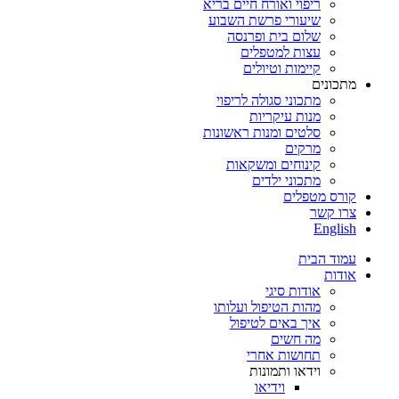
ריפוי ואורח חיים בריא
שיעורי פרשת השבוע
שלום בית ופרנסה
עצות למטפלים
קיימות וטיולים
מתכונים
מתכוני סגולה לריפוי
מנות עיקריות
סלטים ומנות ראשונות
מרקים
קינוחים ומשקאות
מתכוני ילדים
קורס מטפלים
צרו קשר
English
עמוד הבית
אודות
אודות סיגי
מהות הטיפול ועלותו
איך באים לטיפול
מה חשים
תחושות אחרי
וידאו ותמונות
וידיאו