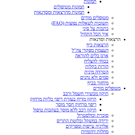
תמונות
תמונות מטיפולים
תמונות מהרצאות ומסדנאות
מטופלים מודים
תשובות לשאלות נפוצות (FAQ)
כתבות על סיגי
איך הכל התחיל
הרצאות וסדנאות
הרצאות כיף
העצמת מפקדי צה"ל
ארגז כלים להוראה
בכוחי להצליח
הורות בקלות
הטרדה מינית
סמים ולא נהנים
מיחזור בכיף
מטופלים מודים
תיקון מכשירי חשמל ורכב
תיקון מדיח בעזרת ריפוי כליות מרחוק
ריפוי מרחוק חסך מוסך
תיקון רכב ללא מוסך בעקבות טיפול
סוכרת וכולסטרול
ירידה במשקל ובלוטת התריס
אלרגיה עייפות ומפרקים
מחלות זיהומיות