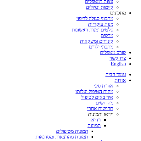
עצות למטפלים
קיימות וטיולים
מתכונים
מתכוני סגולה לריפוי
מנות עיקריות
סלטים ומנות ראשונות
מרקים
קינוחים ומשקאות
מתכוני ילדים
קורס מטפלים
צרו קשר
English
עמוד הבית
אודות
אודות סיגי
מהות הטיפול ועלותו
איך באים לטיפול
מה חשים
תחושות אחרי
וידאו ותמונות
וידיאו
תמונות
תמונות מטיפולים
תמונות מהרצאות ומסדנאות