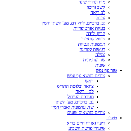
מוח ונדודי שינה
קשב וריכוז
לב-ריאה
עיכול
גב, ברכיים, לחץ דם, מע' השתן והמין
בעיות אורטופדיות
הריון ולידה
טיפול קוסמטי
תסמונות גנטיות
רגישות לקרינה
גמילה
שד וערמונית
שונות
טור גוף-נפש
טורים בנושא גוף ונפש
ראש
צוואר ובלוטת התריס
לב – ריאה
מערכת העיכול
גב, ברכיים, מע' השתן
שד, ערמונית ואברי המין
טורים בנושאים שונים
טיפים
ריפוי ואורח חיים בריא
שיעורי פרשת השבוע