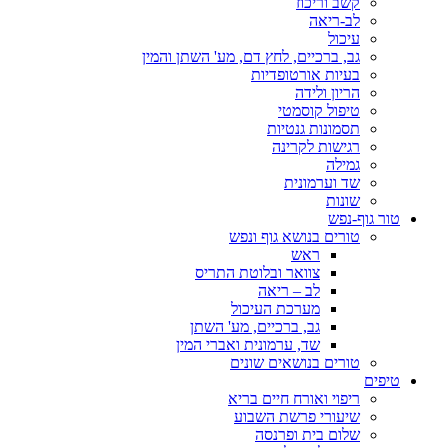
קשב וריכוז
לב-ריאה
עיכול
גב, ברכיים, לחץ דם, מע' השתן והמין
בעיות אורטופדיות
הריון ולידה
טיפול קוסמטי
תסמונות גנטיות
רגישות לקרינה
גמילה
שד וערמונית
שונות
טור גוף-נפש
טורים בנושא גוף ונפש
ראש
צוואר ובלוטת התריס
לב – ריאה
מערכת העיכול
גב, ברכיים, מע' השתן
שד, ערמונית ואברי המין
טורים בנושאים שונים
טיפים
ריפוי ואורח חיים בריא
שיעורי פרשת השבוע
שלום בית ופרנסה