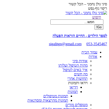
Skip
סיגי גולן נחמני – הכל קשור
to
ריפוי גוף-נפש
content
Facebook
Search:
חיפוש
page
opens
in
new
לספר הילדים - החיים הוראות הפעלה
window
sigalitgn@gmail.com
053-3545467
עמוד הבית
אודות
אודות סיגי
מהות הטיפול ועלותו
איך באים לטיפול
מה חשים
תחושות אחרי
וידאו ותמונות
וידיאו
תמונות
תמונות מטיפולים
תמונות מהרצאות ומסדנאות
מטופלים מודים