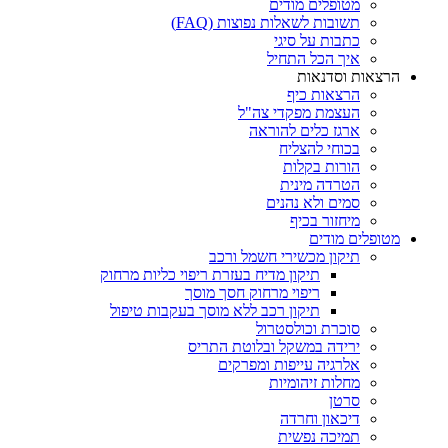
מטופלים מודים
תשובות לשאלות נפוצות (FAQ)
כתבות על סיגי
איך הכל התחיל
הרצאות וסדנאות
הרצאות כיף
העצמת מפקדי צה"ל
ארגז כלים להוראה
בכוחי להצליח
הורות בקלות
הטרדה מינית
סמים ולא נהנים
מיחזור בכיף
מטופלים מודים
תיקון מכשירי חשמל ורכב
תיקון מדיח בעזרת ריפוי כליות מרחוק
ריפוי מרחוק חסך מוסך
תיקון רכב ללא מוסך בעקבות טיפול
סוכרת וכולסטרול
ירידה במשקל ובלוטת התריס
אלרגיה עייפות ומפרקים
מחלות זיהומיות
סרטן
דיכאון וחרדה
תמיכה נפשית