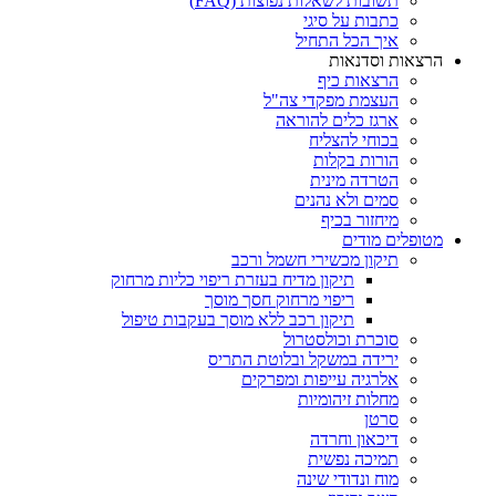
תשובות לשאלות נפוצות (FAQ)
כתבות על סיגי
איך הכל התחיל
הרצאות וסדנאות
הרצאות כיף
העצמת מפקדי צה"ל
ארגז כלים להוראה
בכוחי להצליח
הורות בקלות
הטרדה מינית
סמים ולא נהנים
מיחזור בכיף
מטופלים מודים
תיקון מכשירי חשמל ורכב
תיקון מדיח בעזרת ריפוי כליות מרחוק
ריפוי מרחוק חסך מוסך
תיקון רכב ללא מוסך בעקבות טיפול
סוכרת וכולסטרול
ירידה במשקל ובלוטת התריס
אלרגיה עייפות ומפרקים
מחלות זיהומיות
סרטן
דיכאון וחרדה
תמיכה נפשית
מוח ונדודי שינה