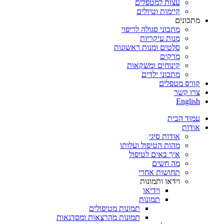
עצות למטפלים
קיימות וטיולים
מתכונים
מתכוני סגולה לריפוי
מנות עיקריות
סלטים ומנות ראשונות
מרקים
קינוחים ומשקאות
מתכוני ילדים
קורס מטפלים
צרו קשר
English
עמוד הבית
אודות
אודות סיגי
מהות הטיפול ועלותו
איך באים לטיפול
מה חשים
תחושות אחרי
וידאו ותמונות
וידיאו
תמונות
תמונות מטיפולים
תמונות מהרצאות ומסדנאות