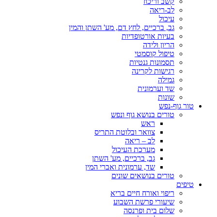
קשב וריכוז
לב-ריאה
עיכול
גב, ברכיים, לחץ דם, מע' השתן והמין
בעיות אורטופדיות
הריון ולידה
טיפול קוסמטי
תסמונות גנטיות
רגישות לקרינה
גמילה
שד וערמונית
שונות
טור גוף-נפש
טורים בנושא גוף ונפש
ראש
צוואר ובלוטת התריס
לב – ריאה
מערכת העיכול
גב, ברכיים, מע' השתן
שד, ערמונית ואברי המין
טורים בנושאים שונים
טיפים
ריפוי ואורח חיים בריא
שיעורי פרשת השבוע
שלום בית ופרנסה