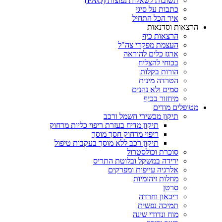
תשובות לשאלות נפוצות (FAQ)
כתבות על סיגי
איך הכל התחיל
הרצאות וסדנאות
הרצאות כיף
העצמת מפקדי צה"ל
ארגז כלים להוראה
בכוחי להצליח
הורות בקלות
הטרדה מינית
סמים ולא נהנים
מיחזור בכיף
מטופלים מודים
תיקון מכשירי חשמל ורכב
תיקון מדיח בעזרת ריפוי כליות מרחוק
ריפוי מרחוק חסך מוסך
תיקון רכב ללא מוסך בעקבות טיפול
סוכרת וכולסטרול
ירידה במשקל ובלוטת התריס
אלרגיה עייפות ומפרקים
מחלות זיהומיות
סרטן
דיכאון וחרדה
תמיכה נפשית
מוח ונדודי שינה