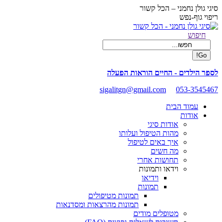
Skip
סיגי גולן נחמני – הכל קשור
to
ריפוי גוף-נפש
content
Facebook
Search:
חיפוש
page
opens
in
new
לספר הילדים - החיים הוראות הפעלה
window
sigalitgn@gmail.com
053-3545467
עמוד הבית
אודות
אודות סיגי
מהות הטיפול ועלותו
איך באים לטיפול
מה חשים
תחושות אחרי
וידאו ותמונות
וידיאו
תמונות
תמונות מטיפולים
תמונות מהרצאות ומסדנאות
מטופלים מודים