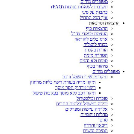
מטופלים מודים
תשובות לשאלות נפוצות (FAQ)
כתבות על סיגי
איך הכל התחיל
הרצאות וסדנאות
הרצאות כיף
העצמת מפקדי צה"ל
ארגז כלים להוראה
בכוחי להצליח
הורות בקלות
הטרדה מינית
סמים ולא נהנים
מיחזור בכיף
מטופלים מודים
תיקון מכשירי חשמל ורכב
תיקון מדיח בעזרת ריפוי כליות מרחוק
ריפוי מרחוק חסך מוסך
תיקון רכב ללא מוסך בעקבות טיפול
סוכרת וכולסטרול
ירידה במשקל ובלוטת התריס
אלרגיה עייפות ומפרקים
מחלות זיהומיות
סרטן
דיכאון וחרדה
תמיכה נפשית