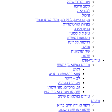
מוח ונדודי שינה
קשב וריכוז
לב-ריאה
עיכול
גב, ברכיים, לחץ דם, מע' השתן והמין
בעיות אורטופדיות
הריון ולידה
טיפול קוסמטי
תסמונות גנטיות
רגישות לקרינה
גמילה
שד וערמונית
שונות
טור גוף-נפש
טורים בנושא גוף ונפש
ראש
צוואר ובלוטת התריס
לב – ריאה
מערכת העיכול
גב, ברכיים, מע' השתן
שד, ערמונית ואברי המין
טורים בנושאים שונים
טיפים
ריפוי ואורח חיים בריא
שיעורי פרשת השבוע