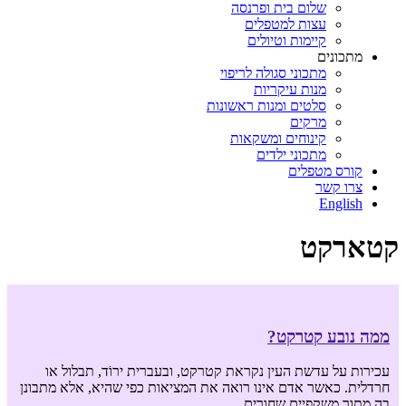
שלום בית ופרנסה
עצות למטפלים
קיימות וטיולים
מתכונים
מתכוני סגולה לריפוי
מנות עיקריות
סלטים ומנות ראשונות
מרקים
קינוחים ומשקאות
מתכוני ילדים
קורס מטפלים
צרו קשר
English
קטארקט
ממה נובע קטרקט?
עכירות על עדשת העין נקראת קטרקט, ובעברית ירוֹד, תבלול או
חרדלית. כאשר אדם אינו רואה את המציאות כפי שהיא, אלא מתבונן
בה מתוך משקפיים שחורים,