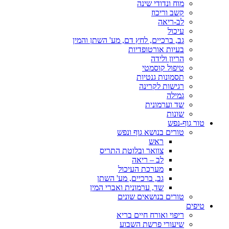
מוח ונדודי שינה
קשב וריכוז
לב-ריאה
עיכול
גב, ברכיים, לחץ דם, מע' השתן והמין
בעיות אורטופדיות
הריון ולידה
טיפול קוסמטי
תסמונות גנטיות
רגישות לקרינה
גמילה
שד וערמונית
שונות
טור גוף-נפש
טורים בנושא גוף ונפש
ראש
צוואר ובלוטת התריס
לב – ריאה
מערכת העיכול
גב, ברכיים, מע' השתן
שד, ערמונית ואברי המין
טורים בנושאים שונים
טיפים
ריפוי ואורח חיים בריא
שיעורי פרשת השבוע