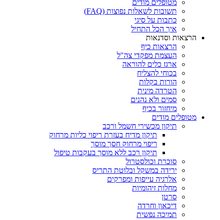
מטופלים מודים
תשובות לשאלות נפוצות (FAQ)
כתבות על סיגי
איך הכל התחיל
הרצאות וסדנאות
הרצאות כיף
העצמת מפקדי צה"ל
ארגז כלים להוראה
בכוחי להצליח
הורות בקלות
הטרדה מינית
סמים ולא נהנים
מיחזור בכיף
מטופלים מודים
תיקון מכשירי חשמל ורכב
תיקון מדיח בעזרת ריפוי כליות מרחוק
ריפוי מרחוק חסך מוסך
תיקון רכב ללא מוסך בעקבות טיפול
סוכרת וכולסטרול
ירידה במשקל ובלוטת התריס
אלרגיה עייפות ומפרקים
מחלות זיהומיות
סרטן
דיכאון וחרדה
תמיכה נפשית