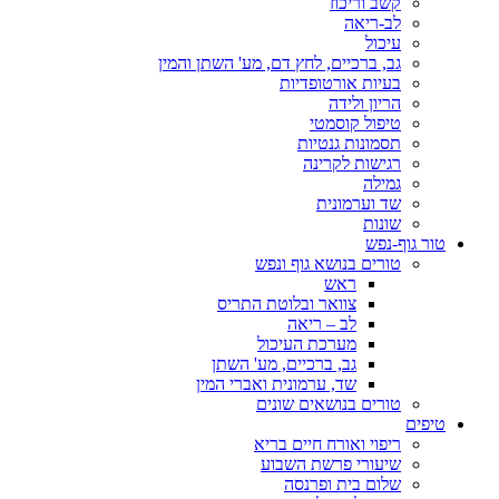
קשב וריכוז
לב-ריאה
עיכול
גב, ברכיים, לחץ דם, מע' השתן והמין
בעיות אורטופדיות
הריון ולידה
טיפול קוסמטי
תסמונות גנטיות
רגישות לקרינה
גמילה
שד וערמונית
שונות
טור גוף-נפש
טורים בנושא גוף ונפש
ראש
צוואר ובלוטת התריס
לב – ריאה
מערכת העיכול
גב, ברכיים, מע' השתן
שד, ערמונית ואברי המין
טורים בנושאים שונים
טיפים
ריפוי ואורח חיים בריא
שיעורי פרשת השבוע
שלום בית ופרנסה