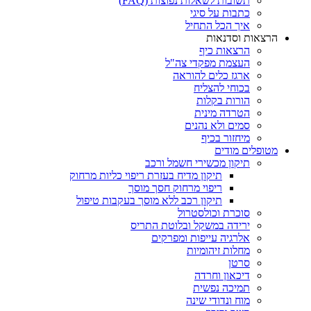
תשובות לשאלות נפוצות (FAQ)
כתבות על סיגי
איך הכל התחיל
הרצאות וסדנאות
הרצאות כיף
העצמת מפקדי צה"ל
ארגז כלים להוראה
בכוחי להצליח
הורות בקלות
הטרדה מינית
סמים ולא נהנים
מיחזור בכיף
מטופלים מודים
תיקון מכשירי חשמל ורכב
תיקון מדיח בעזרת ריפוי כליות מרחוק
ריפוי מרחוק חסך מוסך
תיקון רכב ללא מוסך בעקבות טיפול
סוכרת וכולסטרול
ירידה במשקל ובלוטת התריס
אלרגיה עייפות ומפרקים
מחלות זיהומיות
סרטן
דיכאון וחרדה
תמיכה נפשית
מוח ונדודי שינה