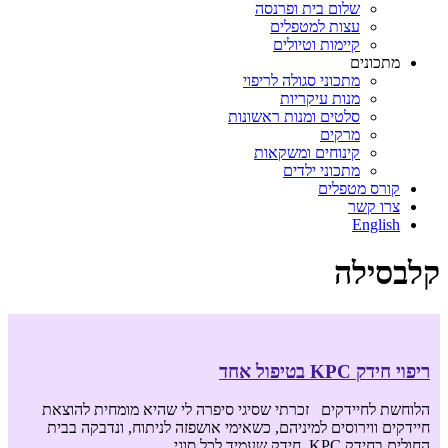
שלום בית ופרנסה
עצות למטפלים
קיימות וטיולים
מתכונים
מתכוני סגולה לריפוי
מנות עיקריות
סלטים ומנות ראשונות
מרקים
קינוחים ומשקאות
מתכוני ילדים
קורס מטפלים
צרו קשר
English
קלבסילה
ריפוי חידק KPC בטיפול אחד
הלוחשת לחיידקים זכרתי שסיגי סיפרה לי שהיא מומחית להוצאת
חיידקים ווירוסים למיניהם, כשאימי אושפזה לניתוח, ונדבקה בבית
החולים בחידק KPC, חידק שעמיד לכל סוגי