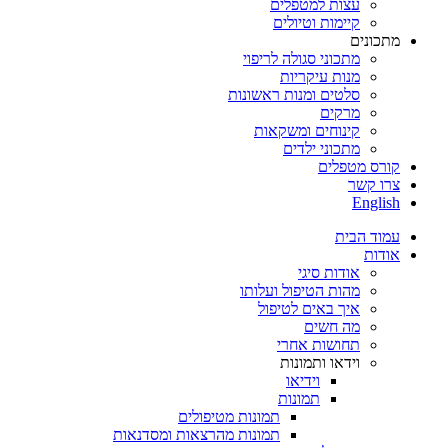
עצות למטפלים
קיימות וטיולים
מתכונים
מתכוני סגולה לריפוי
מנות עיקריות
סלטים ומנות ראשונות
מרקים
קינוחים ומשקאות
מתכוני ילדים
קורס מטפלים
צרו קשר
English
עמוד הבית
אודות
אודות סיגי
מהות הטיפול ועלותו
איך באים לטיפול
מה חשים
תחושות אחרי
וידאו ותמונות
וידיאו
תמונות
תמונות מטיפולים
תמונות מהרצאות ומסדנאות