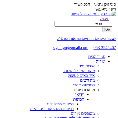
Skip
סיגי גולן נחמני – הכל קשור
to
ריפוי גוף-נפש
content
Facebook
Search:
חיפוש
page
opens
in
new
לספר הילדים - החיים הוראות הפעלה
window
sigalitgn@gmail.com
053-3545467
עמוד הבית
אודות
אודות סיגי
מהות הטיפול ועלותו
איך באים לטיפול
מה חשים
תחושות אחרי
וידאו ותמונות
וידיאו
תמונות
תמונות מטיפולים
תמונות מהרצאות ומסדנאות
מטופלים מודים