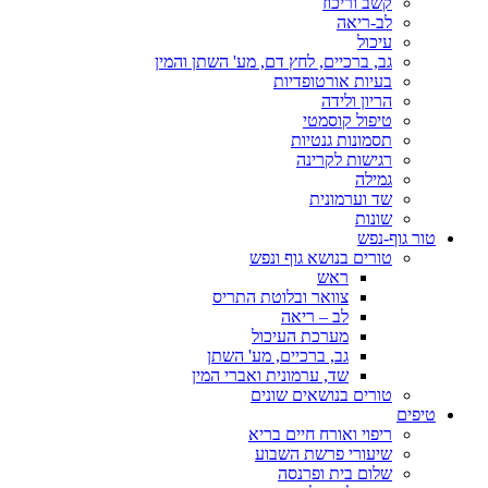
קשב וריכוז
לב-ריאה
עיכול
גב, ברכיים, לחץ דם, מע' השתן והמין
בעיות אורטופדיות
הריון ולידה
טיפול קוסמטי
תסמונות גנטיות
רגישות לקרינה
גמילה
שד וערמונית
שונות
טור גוף-נפש
טורים בנושא גוף ונפש
ראש
צוואר ובלוטת התריס
לב – ריאה
מערכת העיכול
גב, ברכיים, מע' השתן
שד, ערמונית ואברי המין
טורים בנושאים שונים
טיפים
ריפוי ואורח חיים בריא
שיעורי פרשת השבוע
שלום בית ופרנסה