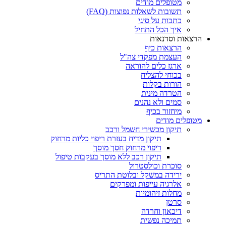
מטופלים מודים
תשובות לשאלות נפוצות (FAQ)
כתבות על סיגי
איך הכל התחיל
הרצאות וסדנאות
הרצאות כיף
העצמת מפקדי צה"ל
ארגז כלים להוראה
בכוחי להצליח
הורות בקלות
הטרדה מינית
סמים ולא נהנים
מיחזור בכיף
מטופלים מודים
תיקון מכשירי חשמל ורכב
תיקון מדיח בעזרת ריפוי כליות מרחוק
ריפוי מרחוק חסך מוסך
תיקון רכב ללא מוסך בעקבות טיפול
סוכרת וכולסטרול
ירידה במשקל ובלוטת התריס
אלרגיה עייפות ומפרקים
מחלות זיהומיות
סרטן
דיכאון וחרדה
תמיכה נפשית