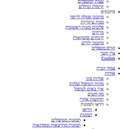
עצות למטפלים
קיימות וטיולים
מתכונים
מתכוני סגולה לריפוי
מנות עיקריות
סלטים ומנות ראשונות
מרקים
קינוחים ומשקאות
מתכוני ילדים
קורס מטפלים
צרו קשר
English
עמוד הבית
אודות
אודות סיגי
מהות הטיפול ועלותו
איך באים לטיפול
מה חשים
תחושות אחרי
וידאו ותמונות
וידיאו
תמונות
תמונות מטיפולים
תמונות מהרצאות ומסדנאות