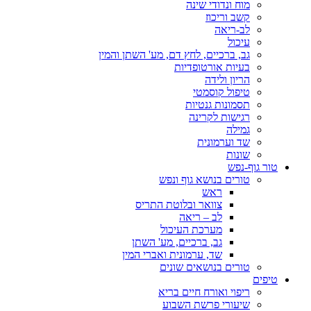
מוח ונדודי שינה
קשב וריכוז
לב-ריאה
עיכול
גב, ברכיים, לחץ דם, מע' השתן והמין
בעיות אורטופדיות
הריון ולידה
טיפול קוסמטי
תסמונות גנטיות
רגישות לקרינה
גמילה
שד וערמונית
שונות
טור גוף-נפש
טורים בנושא גוף ונפש
ראש
צוואר ובלוטת התריס
לב – ריאה
מערכת העיכול
גב, ברכיים, מע' השתן
שד, ערמונית ואברי המין
טורים בנושאים שונים
טיפים
ריפוי ואורח חיים בריא
שיעורי פרשת השבוע