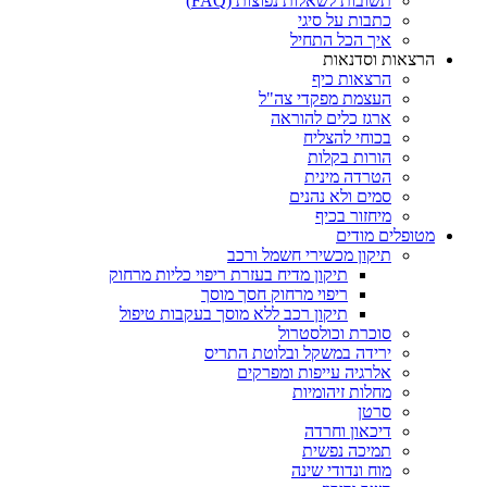
תשובות לשאלות נפוצות (FAQ)
כתבות על סיגי
איך הכל התחיל
הרצאות וסדנאות
הרצאות כיף
העצמת מפקדי צה"ל
ארגז כלים להוראה
בכוחי להצליח
הורות בקלות
הטרדה מינית
סמים ולא נהנים
מיחזור בכיף
מטופלים מודים
תיקון מכשירי חשמל ורכב
תיקון מדיח בעזרת ריפוי כליות מרחוק
ריפוי מרחוק חסך מוסך
תיקון רכב ללא מוסך בעקבות טיפול
סוכרת וכולסטרול
ירידה במשקל ובלוטת התריס
אלרגיה עייפות ומפרקים
מחלות זיהומיות
סרטן
דיכאון וחרדה
תמיכה נפשית
מוח ונדודי שינה