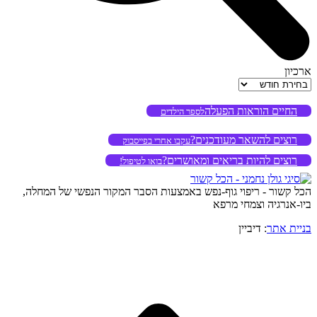
ארכיון
ארכיון
החיים הוראות הפעלה
לספר הילדים
רוצים להשאר מעודכנים?
עקבו אחרי בפייסבוק
רוצים להיות בריאים ומאושרים?
בואו לטיפול!
הכל קשור - ריפוי גוף-נפש באמצעות הסבר המקור הנפשי של המחלה,
ביו-אנרגיה וצמחי מרפא
בניית אתר
: דיביין
o
to
op