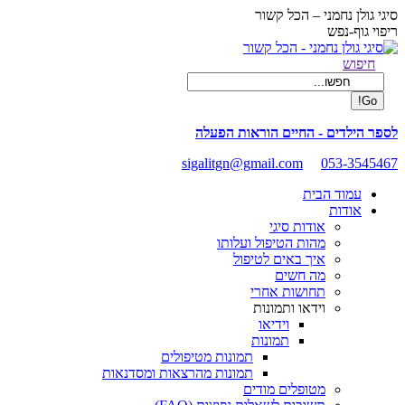
Skip
סיגי גולן נחמני – הכל קשור
to
ריפוי גוף-נפש
content
Facebook
Search:
חיפוש
page
opens
in
new
לספר הילדים - החיים הוראות הפעלה
window
sigalitgn@gmail.com
053-3545467
עמוד הבית
אודות
אודות סיגי
מהות הטיפול ועלותו
איך באים לטיפול
מה חשים
תחושות אחרי
וידאו ותמונות
וידיאו
תמונות
תמונות מטיפולים
תמונות מהרצאות ומסדנאות
מטופלים מודים