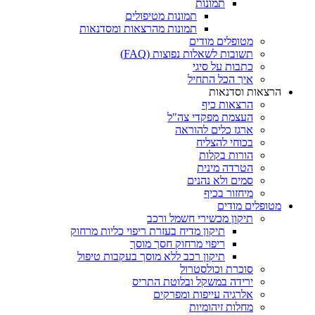
תמונות
תמונות מטיפולים
תמונות מהרצאות ומסדנאות
מטופלים מודים
תשובות לשאלות נפוצות (FAQ)
כתבות על סיגי
איך הכל התחיל
הרצאות וסדנאות
הרצאות כיף
העצמת מפקדי צה"ל
ארגז כלים להוראה
בכוחי להצליח
הורות בקלות
הטרדה מינית
סמים ולא נהנים
מיחזור בכיף
מטופלים מודים
תיקון מכשירי חשמל ורכב
תיקון מדיח בעזרת ריפוי כליות מרחוק
ריפוי מרחוק חסך מוסך
תיקון רכב ללא מוסך בעקבות טיפול
סוכרת וכולסטרול
ירידה במשקל ובלוטת התריס
אלרגיה עייפות ומפרקים
מחלות זיהומיות