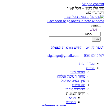
Skip to content
סיגי גולן נחמני – הכל קשור
ריפוי גוף-נפש
Facebook page opens in new window
Search:
חיפוש
לספר הילדים - החיים הוראות הפעלה
sigalitgn@gmail.com
053-3545467
עמוד הבית
אודות
אודות סיגי
מהות הטיפול ועלותו
איך באים לטיפול
מה חשים
תחושות אחרי
וידאו ותמונות
וידיאו
תמונות