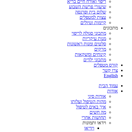
ריפוי ואורח חיים בריא
שיעורי פרשת השבוע
שלום בית ופרנסה
עצות למטפלים
קיימות וטיולים
מתכונים
מתכוני סגולה לריפוי
מנות עיקריות
סלטים ומנות ראשונות
מרקים
קינוחים ומשקאות
מתכוני ילדים
קורס מטפלים
צרו קשר
English
עמוד הבית
אודות
אודות סיגי
מהות הטיפול ועלותו
איך באים לטיפול
מה חשים
תחושות אחרי
וידאו ותמונות
וידיאו