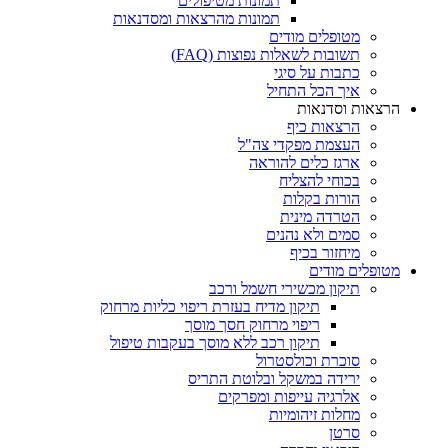
תמונות מטיפולים
תמונות מהרצאות ומסדנאות
מטופלים מודים
תשובות לשאלות נפוצות (FAQ)
כתבות על סיגי
איך הכל התחיל
הרצאות וסדנאות
הרצאות כיף
העצמת מפקדי צה"ל
ארגז כלים להוראה
בכוחי להצליח
הורות בקלות
הטרדה מינית
סמים ולא נהנים
מיחזור בכיף
מטופלים מודים
תיקון מכשירי חשמל ורכב
תיקון מדיח בעזרת ריפוי כליות מרחוק
ריפוי מרחוק חסך מוסך
תיקון רכב ללא מוסך בעקבות טיפול
סוכרת וכולסטרול
ירידה במשקל ובלוטת התריס
אלרגיה עייפות ומפרקים
מחלות זיהומיות
סרטן