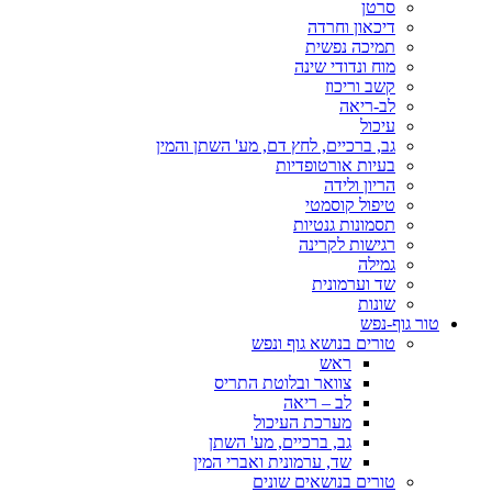
סרטן
דיכאון וחרדה
תמיכה נפשית
מוח ונדודי שינה
קשב וריכוז
לב-ריאה
עיכול
גב, ברכיים, לחץ דם, מע' השתן והמין
בעיות אורטופדיות
הריון ולידה
טיפול קוסמטי
תסמונות גנטיות
רגישות לקרינה
גמילה
שד וערמונית
שונות
טור גוף-נפש
טורים בנושא גוף ונפש
ראש
צוואר ובלוטת התריס
לב – ריאה
מערכת העיכול
גב, ברכיים, מע' השתן
שד, ערמונית ואברי המין
טורים בנושאים שונים