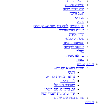
דיכאון וחרדה
תמיכה נפשית
מוח ונדודי שינה
קשב וריכוז
לב-ריאה
עיכול
גב, ברכיים, לחץ דם, מע' השתן והמין
בעיות אורטופדיות
הריון ולידה
טיפול קוסמטי
תסמונות גנטיות
רגישות לקרינה
גמילה
שד וערמונית
שונות
טור גוף-נפש
טורים בנושא גוף ונפש
ראש
צוואר ובלוטת התריס
לב – ריאה
מערכת העיכול
גב, ברכיים, מע' השתן
שד, ערמונית ואברי המין
טורים בנושאים שונים
טיפים