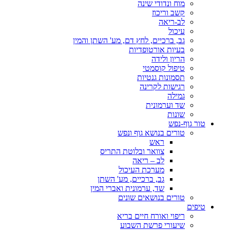
מוח ונדודי שינה
קשב וריכוז
לב-ריאה
עיכול
גב, ברכיים, לחץ דם, מע' השתן והמין
בעיות אורטופדיות
הריון ולידה
טיפול קוסמטי
תסמונות גנטיות
רגישות לקרינה
גמילה
שד וערמונית
שונות
טור גוף-נפש
טורים בנושא גוף ונפש
ראש
צוואר ובלוטת התריס
לב – ריאה
מערכת העיכול
גב, ברכיים, מע' השתן
שד, ערמונית ואברי המין
טורים בנושאים שונים
טיפים
ריפוי ואורח חיים בריא
שיעורי פרשת השבוע