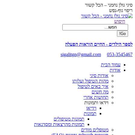
Skip
סיגי גולן נחמני – הכל קשור
to
ריפוי גוף-נפש
content
Facebook
Search:
חיפוש
page
opens
in
new
לספר הילדים - החיים הוראות הפעלה
window
sigalitgn@gmail.com
053-3545467
עמוד הבית
אודות
אודות סיגי
מהות הטיפול ועלותו
איך באים לטיפול
מה חשים
תחושות אחרי
וידאו ותמונות
וידיאו
תמונות
תמונות מטיפולים
תמונות מהרצאות ומסדנאות
מטופלים מודים