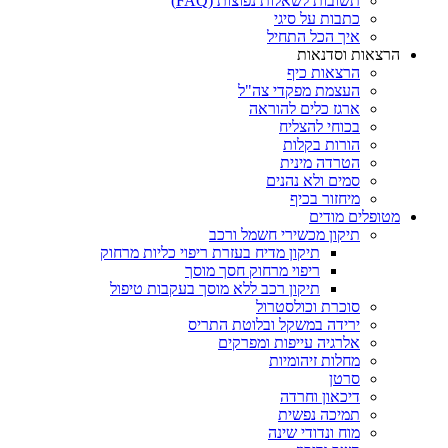
תשובות לשאלות נפוצות (FAQ)
כתבות על סיגי
איך הכל התחיל
הרצאות וסדנאות
הרצאות כיף
העצמת מפקדי צה"ל
ארגז כלים להוראה
בכוחי להצליח
הורות בקלות
הטרדה מינית
סמים ולא נהנים
מיחזור בכיף
מטופלים מודים
תיקון מכשירי חשמל ורכב
תיקון מדיח בעזרת ריפוי כליות מרחוק
ריפוי מרחוק חסך מוסך
תיקון רכב ללא מוסך בעקבות טיפול
סוכרת וכולסטרול
ירידה במשקל ובלוטת התריס
אלרגיה עייפות ומפרקים
מחלות זיהומיות
סרטן
דיכאון וחרדה
תמיכה נפשית
מוח ונדודי שינה