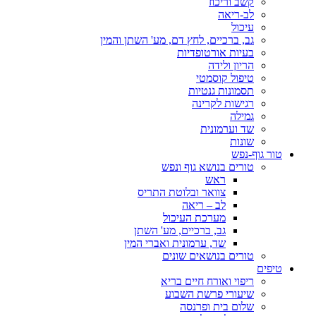
קשב וריכוז
לב-ריאה
עיכול
גב, ברכיים, לחץ דם, מע' השתן והמין
בעיות אורטופדיות
הריון ולידה
טיפול קוסמטי
תסמונות גנטיות
רגישות לקרינה
גמילה
שד וערמונית
שונות
טור גוף-נפש
טורים בנושא גוף ונפש
ראש
צוואר ובלוטת התריס
לב – ריאה
מערכת העיכול
גב, ברכיים, מע' השתן
שד, ערמונית ואברי המין
טורים בנושאים שונים
טיפים
ריפוי ואורח חיים בריא
שיעורי פרשת השבוע
שלום בית ופרנסה