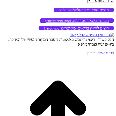
החיים הוראות הפעלה
לספר הילדים
רוצים להשאר מעודכנים?
עקבו אחרי בפייסבוק
רוצים להיות בריאים ומאושרים?
בואו לטיפול!
הכל קשור - ריפוי גוף-נפש באמצעות הסבר המקור הנפשי של המחלה,
ביו-אנרגיה וצמחי מרפא
בניית אתר
: דיביין
o
to
op