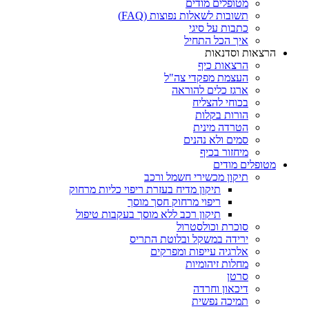
מטופלים מודים
תשובות לשאלות נפוצות (FAQ)
כתבות על סיגי
איך הכל התחיל
הרצאות וסדנאות
הרצאות כיף
העצמת מפקדי צה"ל
ארגז כלים להוראה
בכוחי להצליח
הורות בקלות
הטרדה מינית
סמים ולא נהנים
מיחזור בכיף
מטופלים מודים
תיקון מכשירי חשמל ורכב
תיקון מדיח בעזרת ריפוי כליות מרחוק
ריפוי מרחוק חסך מוסך
תיקון רכב ללא מוסך בעקבות טיפול
סוכרת וכולסטרול
ירידה במשקל ובלוטת התריס
אלרגיה עייפות ומפרקים
מחלות זיהומיות
סרטן
דיכאון וחרדה
תמיכה נפשית