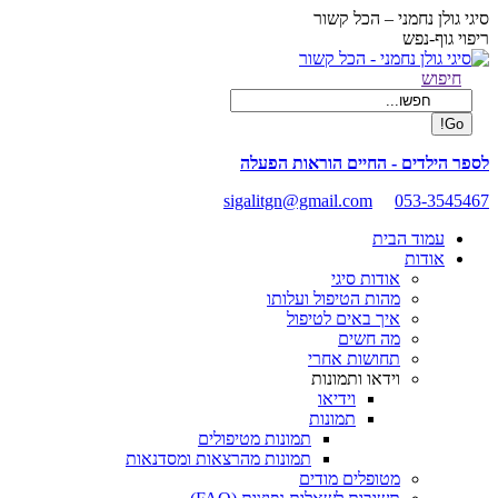
Skip
סיגי גולן נחמני – הכל קשור
to
ריפוי גוף-נפש
content
Facebook
Search:
חיפוש
page
opens
in
new
לספר הילדים - החיים הוראות הפעלה
window
sigalitgn@gmail.com
053-3545467
עמוד הבית
אודות
אודות סיגי
מהות הטיפול ועלותו
איך באים לטיפול
מה חשים
תחושות אחרי
וידאו ותמונות
וידיאו
תמונות
תמונות מטיפולים
תמונות מהרצאות ומסדנאות
מטופלים מודים