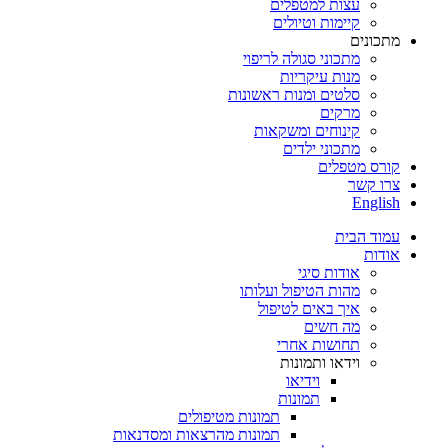
עצות למטפלים
קיימות וטיולים
מתכונים
מתכוני סגולה לריפוי
מנות עיקריות
סלטים ומנות ראשונות
מרקים
קינוחים ומשקאות
מתכוני ילדים
קורס מטפלים
צרו קשר
English
עמוד הבית
אודות
אודות סיגי
מהות הטיפול ועלותו
איך באים לטיפול
מה חשים
תחושות אחרי
וידאו ותמונות
וידיאו
תמונות
תמונות מטיפולים
תמונות מהרצאות ומסדנאות