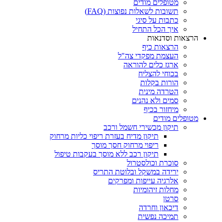
מטופלים מודים
תשובות לשאלות נפוצות (FAQ)
כתבות על סיגי
איך הכל התחיל
הרצאות וסדנאות
הרצאות כיף
העצמת מפקדי צה"ל
ארגז כלים להוראה
בכוחי להצליח
הורות בקלות
הטרדה מינית
סמים ולא נהנים
מיחזור בכיף
מטופלים מודים
תיקון מכשירי חשמל ורכב
תיקון מדיח בעזרת ריפוי כליות מרחוק
ריפוי מרחוק חסך מוסך
תיקון רכב ללא מוסך בעקבות טיפול
סוכרת וכולסטרול
ירידה במשקל ובלוטת התריס
אלרגיה עייפות ומפרקים
מחלות זיהומיות
סרטן
דיכאון וחרדה
תמיכה נפשית