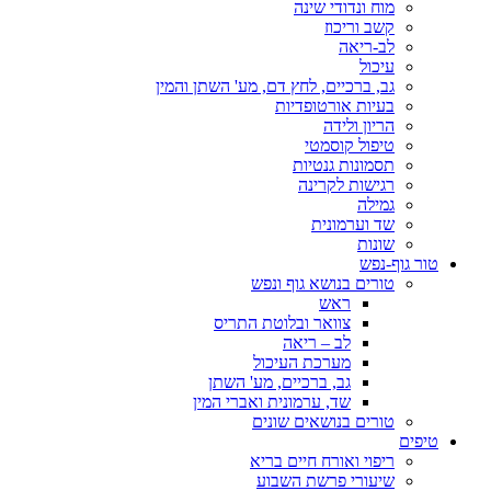
מוח ונדודי שינה
קשב וריכוז
לב-ריאה
עיכול
גב, ברכיים, לחץ דם, מע' השתן והמין
בעיות אורטופדיות
הריון ולידה
טיפול קוסמטי
תסמונות גנטיות
רגישות לקרינה
גמילה
שד וערמונית
שונות
טור גוף-נפש
טורים בנושא גוף ונפש
ראש
צוואר ובלוטת התריס
לב – ריאה
מערכת העיכול
גב, ברכיים, מע' השתן
שד, ערמונית ואברי המין
טורים בנושאים שונים
טיפים
ריפוי ואורח חיים בריא
שיעורי פרשת השבוע