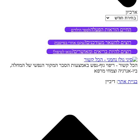
ארכיון
ארכיון
החיים הוראות הפעלה
לספר הילדים
רוצים להשאר מעודכנים?
עקבו אחרי בפייסבוק
רוצים להיות בריאים ומאושרים?
בואו לטיפול!
הכל קשור - ריפוי גוף-נפש באמצעות הסבר המקור הנפשי של המחלה,
ביו-אנרגיה וצמחי מרפא
בניית אתר
: דיביין
o
to
op