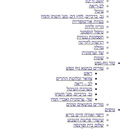
קשב וריכוז
לב-ריאה
עיכול
גב, ברכיים, לחץ דם, מע' השתן והמין
בעיות אורטופדיות
הריון ולידה
טיפול קוסמטי
תסמונות גנטיות
רגישות לקרינה
גמילה
שד וערמונית
שונות
טור גוף-נפש
טורים בנושא גוף ונפש
ראש
צוואר ובלוטת התריס
לב – ריאה
מערכת העיכול
גב, ברכיים, מע' השתן
שד, ערמונית ואברי המין
טורים בנושאים שונים
טיפים
ריפוי ואורח חיים בריא
שיעורי פרשת השבוע
שלום בית ופרנסה