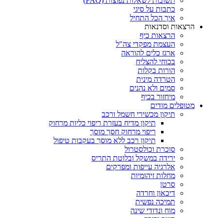
תשובות לשאלות נפוצות (FAQ)
כתבות על סיגי
איך הכל התחיל
הרצאות וסדנאות
הרצאות כיף
העצמת מפקדי צה"ל
ארגז כלים להוראה
בכוחי להצליח
הורות בקלות
הטרדה מינית
סמים ולא נהנים
מיחזור בכיף
מטופלים מודים
תיקון מכשירי חשמל ורכב
תיקון מדיח בעזרת ריפוי כליות מרחוק
ריפוי מרחוק חסך מוסך
תיקון רכב ללא מוסך בעקבות טיפול
סוכרת וכולסטרול
ירידה במשקל ובלוטת התריס
אלרגיה עייפות ומפרקים
מחלות זיהומיות
סרטן
דיכאון וחרדה
תמיכה נפשית
מוח ונדודי שינה