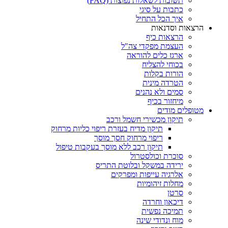
תשובות לשאלות נפוצות (FAQ)
כתבות על סיגי
איך הכל התחיל
הרצאות וסדנאות
הרצאות כיף
העצמת מפקדי צה"ל
ארגז כלים להוראה
בכוחי להצליח
הורות בקלות
הטרדה מינית
סמים ולא נהנים
מיחזור בכיף
מטופלים מודים
תיקון מכשירי חשמל ורכב
תיקון מדיח בעזרת ריפוי כליות מרחוק
ריפוי מרחוק חסך מוסך
תיקון רכב ללא מוסך בעקבות טיפול
סוכרת וכולסטרול
ירידה במשקל ובלוטת התריס
אלרגיה עייפות ומפרקים
מחלות זיהומיות
סרטן
דיכאון וחרדה
תמיכה נפשית
מוח ונדודי שינה