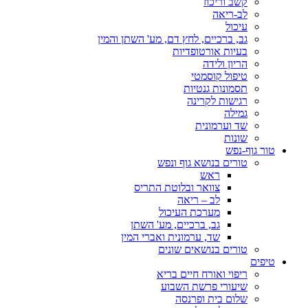
קשב וריכוז
לב-ריאה
עיכול
גב, ברכיים, לחץ דם, מע' השתן והמין
בעיות אורטופדיות
הריון ולידה
טיפול קוסמטי
תסמונות גנטיות
רגישות לקרינה
גמילה
שד וערמונית
שונות
טור גוף-נפש
טורים בנושא גוף ונפש
ראש
צוואר ובלוטת התריס
לב – ריאה
מערכת העיכול
גב, ברכיים, מע' השתן
שד, ערמונית ואברי המין
טורים בנושאים שונים
טיפים
ריפוי ואורח חיים בריא
שיעורי פרשת השבוע
שלום בית ופרנסה