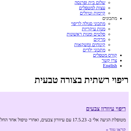
שלום בית ופרנסה
עצות למטפלים
קיימות וטיולים
מתכונים
מתכוני סגולה לריפוי
מנות עיקריות
סלטים ומנות ראשונות
מרקים
קינוחים ומשקאות
מתכוני ילדים
קורס מטפלים
צרו קשר
English
ריפוי רשתית בצורה טבעית
ריפוי עיוורון צבעים
מטופלת הגיעה אלי ב- 17.5.23 עם עיוורון צבעים, ואחרי טיפול אחד החל תהליך מהיר של החלמתה מעיוורון הצבעים. האזינו להקלטה מסוף הטיפול: תמונת המספרים
קראו עוד »