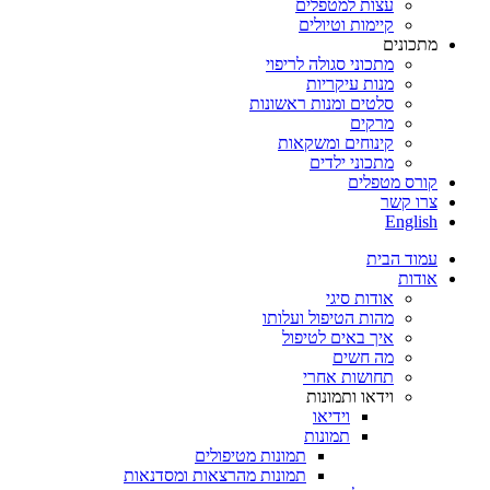
עצות למטפלים
קיימות וטיולים
מתכונים
מתכוני סגולה לריפוי
מנות עיקריות
סלטים ומנות ראשונות
מרקים
קינוחים ומשקאות
מתכוני ילדים
קורס מטפלים
צרו קשר
English
עמוד הבית
אודות
אודות סיגי
מהות הטיפול ועלותו
איך באים לטיפול
מה חשים
תחושות אחרי
וידאו ותמונות
וידיאו
תמונות
תמונות מטיפולים
תמונות מהרצאות ומסדנאות