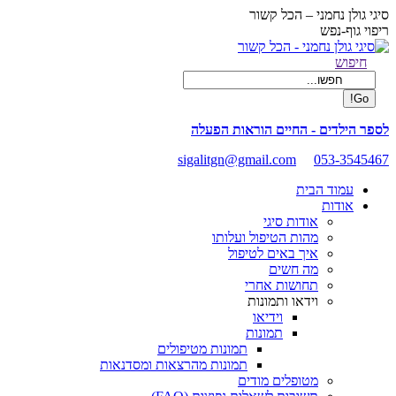
Skip
סיגי גולן נחמני – הכל קשור
to
ריפוי גוף-נפש
content
Facebook
Search:
חיפוש
page
opens
in
new
לספר הילדים - החיים הוראות הפעלה
window
sigalitgn@gmail.com
053-3545467
עמוד הבית
אודות
אודות סיגי
מהות הטיפול ועלותו
איך באים לטיפול
מה חשים
תחושות אחרי
וידאו ותמונות
וידיאו
תמונות
תמונות מטיפולים
תמונות מהרצאות ומסדנאות
מטופלים מודים