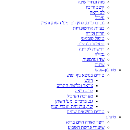
מוח ונדודי שינה
קשב וריכוז
לב-ריאה
עיכול
גב, ברכיים, לחץ דם, מע' השתן והמין
בעיות אורטופדיות
הריון ולידה
טיפול קוסמטי
תסמונות גנטיות
רגישות לקרינה
גמילה
שד וערמונית
שונות
טור גוף-נפש
טורים בנושא גוף ונפש
ראש
צוואר ובלוטת התריס
לב – ריאה
מערכת העיכול
גב, ברכיים, מע' השתן
שד, ערמונית ואברי המין
טורים בנושאים שונים
טיפים
ריפוי ואורח חיים בריא
שיעורי פרשת השבוע