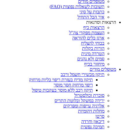
מטופלים מודים
תשובות לשאלות נפוצות (FAQ)
כתבות על סיגי
איך הכל התחיל
הרצאות וסדנאות
הרצאות כיף
העצמת מפקדי צה"ל
ארגז כלים להוראה
בכוחי להצליח
הורות בקלות
הטרדה מינית
סמים ולא נהנים
מיחזור בכיף
מטופלים מודים
תיקון מכשירי חשמל ורכב
תיקון מדיח בעזרת ריפוי כליות מרחוק
ריפוי מרחוק חסך מוסך
תיקון רכב ללא מוסך בעקבות טיפול
סוכרת וכולסטרול
ירידה במשקל ובלוטת התריס
אלרגיה עייפות ומפרקים
מחלות זיהומיות
סרטן
דיכאון וחרדה
תמיכה נפשית