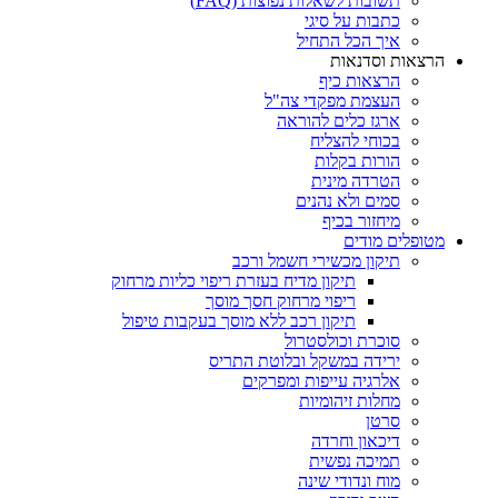
תשובות לשאלות נפוצות (FAQ)
כתבות על סיגי
איך הכל התחיל
הרצאות וסדנאות
הרצאות כיף
העצמת מפקדי צה"ל
ארגז כלים להוראה
בכוחי להצליח
הורות בקלות
הטרדה מינית
סמים ולא נהנים
מיחזור בכיף
מטופלים מודים
תיקון מכשירי חשמל ורכב
תיקון מדיח בעזרת ריפוי כליות מרחוק
ריפוי מרחוק חסך מוסך
תיקון רכב ללא מוסך בעקבות טיפול
סוכרת וכולסטרול
ירידה במשקל ובלוטת התריס
אלרגיה עייפות ומפרקים
מחלות זיהומיות
סרטן
דיכאון וחרדה
תמיכה נפשית
מוח ונדודי שינה