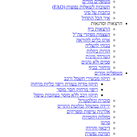
מטופלים מודים
תשובות לשאלות נפוצות (FAQ)
כתבות על סיגי
איך הכל התחיל
הרצאות וסדנאות
הרצאות כיף
העצמת מפקדי צה"ל
ארגז כלים להוראה
בכוחי להצליח
הורות בקלות
הטרדה מינית
סמים ולא נהנים
מיחזור בכיף
מטופלים מודים
תיקון מכשירי חשמל ורכב
תיקון מדיח בעזרת ריפוי כליות מרחוק
ריפוי מרחוק חסך מוסך
תיקון רכב ללא מוסך בעקבות טיפול
סוכרת וכולסטרול
ירידה במשקל ובלוטת התריס
אלרגיה עייפות ומפרקים
מחלות זיהומיות
סרטן
דיכאון וחרדה
תמיכה נפשית