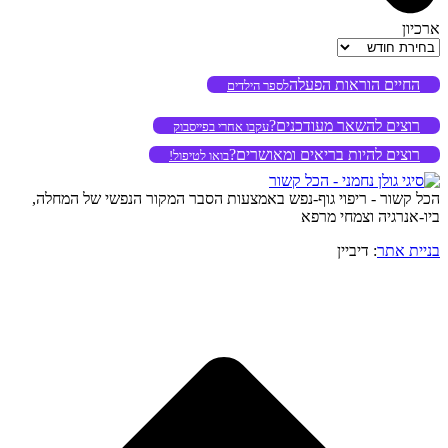
ארכיון
ארכיון
החיים הוראות הפעלה
לספר הילדים
רוצים להשאר מעודכנים?
עקבו אחרי בפייסבוק
רוצים להיות בריאים ומאושרים?
בואו לטיפול!
הכל קשור - ריפוי גוף-נפש באמצעות הסבר המקור הנפשי של המחלה,
ביו-אנרגיה וצמחי מרפא
בניית אתר
: דיביין
o
to
op