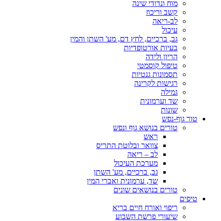
מוח ונדודי שינה
קשב וריכוז
לב-ריאה
עיכול
גב, ברכיים, לחץ דם, מע' השתן והמין
בעיות אורטופדיות
הריון ולידה
טיפול קוסמטי
תסמונות גנטיות
רגישות לקרינה
גמילה
שד וערמונית
שונות
טור גוף-נפש
טורים בנושא גוף ונפש
ראש
צוואר ובלוטת התריס
לב – ריאה
מערכת העיכול
גב, ברכיים, מע' השתן
שד, ערמונית ואברי המין
טורים בנושאים שונים
טיפים
ריפוי ואורח חיים בריא
שיעורי פרשת השבוע