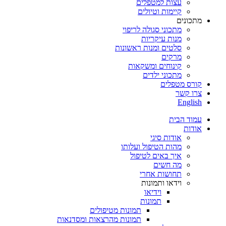
עצות למטפלים
קיימות וטיולים
מתכונים
מתכוני סגולה לריפוי
מנות עיקריות
סלטים ומנות ראשונות
מרקים
קינוחים ומשקאות
מתכוני ילדים
קורס מטפלים
צרו קשר
English
עמוד הבית
אודות
אודות סיגי
מהות הטיפול ועלותו
איך באים לטיפול
מה חשים
תחושות אחרי
וידאו ותמונות
וידיאו
תמונות
תמונות מטיפולים
תמונות מהרצאות ומסדנאות