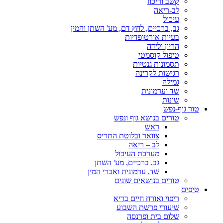
קשב וריכוז
לב-ריאה
עיכול
גב, ברכיים, לחץ דם, מע' השתן והמין
בעיות אורטופדיות
הריון ולידה
טיפול קוסמטי
תסמונות גנטיות
רגישות לקרינה
גמילה
שד וערמונית
שונות
טור גוף-נפש
טורים בנושא גוף ונפש
ראש
צוואר ובלוטת התריס
לב – ריאה
מערכת העיכול
גב, ברכיים, מע' השתן
שד, ערמונית ואברי המין
טורים בנושאים שונים
טיפים
ריפוי ואורח חיים בריא
שיעורי פרשת השבוע
שלום בית ופרנסה