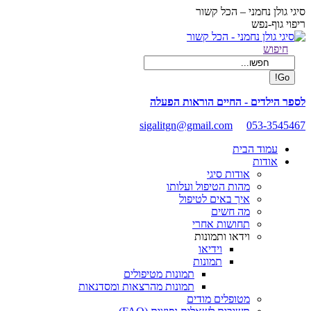
Skip
סיגי גולן נחמני – הכל קשור
to
ריפוי גוף-נפש
content
Facebook
Search:
חיפוש
page
opens
in
new
לספר הילדים - החיים הוראות הפעלה
window
sigalitgn@gmail.com
053-3545467
עמוד הבית
אודות
אודות סיגי
מהות הטיפול ועלותו
איך באים לטיפול
מה חשים
תחושות אחרי
וידאו ותמונות
וידיאו
תמונות
תמונות מטיפולים
תמונות מהרצאות ומסדנאות
מטופלים מודים