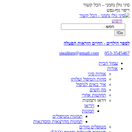
Skip
סיגי גולן נחמני – הכל קשור
to
ריפוי גוף-נפש
content
Facebook
Search:
חיפוש
page
opens
in
new
לספר הילדים - החיים הוראות הפעלה
window
sigalitgn@gmail.com
053-3545467
עמוד הבית
אודות
אודות סיגי
מהות הטיפול ועלותו
איך באים לטיפול
מה חשים
תחושות אחרי
וידאו ותמונות
וידיאו
תמונות
תמונות מטיפולים
תמונות מהרצאות ומסדנאות
מטופלים מודים