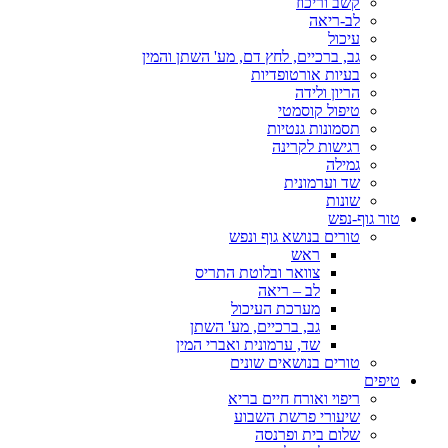
קשב וריכוז
לב-ריאה
עיכול
גב, ברכיים, לחץ דם, מע' השתן והמין
בעיות אורטופדיות
הריון ולידה
טיפול קוסמטי
תסמונות גנטיות
רגישות לקרינה
גמילה
שד וערמונית
שונות
טור גוף-נפש
טורים בנושא גוף ונפש
ראש
צוואר ובלוטת התריס
לב – ריאה
מערכת העיכול
גב, ברכיים, מע' השתן
שד, ערמונית ואברי המין
טורים בנושאים שונים
טיפים
ריפוי ואורח חיים בריא
שיעורי פרשת השבוע
שלום בית ופרנסה