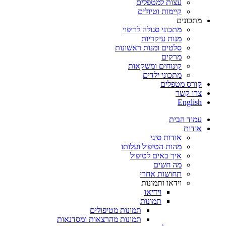
עצות למטפלים
קיימות וטיולים
מתכונים
מתכוני סגולה לריפוי
מנות עיקריות
סלטים ומנות ראשונות
מרקים
קינוחים ומשקאות
מתכוני ילדים
קורס מטפלים
צרו קשר
English
עמוד הבית
אודות
אודות סיגי
מהות הטיפול ועלותו
איך באים לטיפול
מה חשים
תחושות אחרי
וידאו ותמונות
וידיאו
תמונות
תמונות מטיפולים
תמונות מהרצאות ומסדנאות