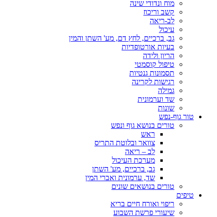
מוח ונדודי שינה
קשב וריכוז
לב-ריאה
עיכול
גב, ברכיים, לחץ דם, מע' השתן והמין
בעיות אורטופדיות
הריון ולידה
טיפול קוסמטי
תסמונות גנטיות
רגישות לקרינה
גמילה
שד וערמונית
שונות
טור גוף-נפש
טורים בנושא גוף ונפש
ראש
צוואר ובלוטת התריס
לב – ריאה
מערכת העיכול
גב, ברכיים, מע' השתן
שד, ערמונית ואברי המין
טורים בנושאים שונים
טיפים
ריפוי ואורח חיים בריא
שיעורי פרשת השבוע