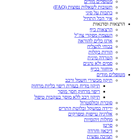
מטופלים מודים
תשובות לשאלות נפוצות (FAQ)
כתבות על סיגי
איך הכל התחיל
הרצאות וסדנאות
הרצאות כיף
העצמת מפקדי צה"ל
ארגז כלים להוראה
בכוחי להצליח
הורות בקלות
הטרדה מינית
סמים ולא נהנים
מיחזור בכיף
מטופלים מודים
תיקון מכשירי חשמל ורכב
תיקון מדיח בעזרת ריפוי כליות מרחוק
ריפוי מרחוק חסך מוסך
תיקון רכב ללא מוסך בעקבות טיפול
סוכרת וכולסטרול
ירידה במשקל ובלוטת התריס
אלרגיה עייפות ומפרקים
מחלות זיהומיות
סרטן
דיכאון וחרדה
תמיכה נפשית