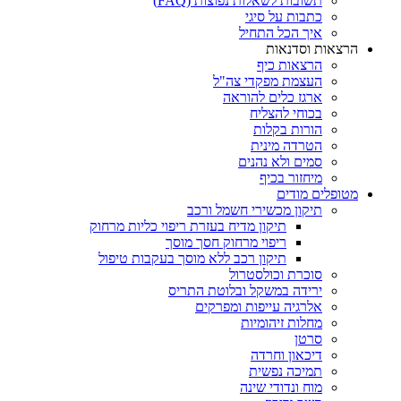
תשובות לשאלות נפוצות (FAQ)
כתבות על סיגי
איך הכל התחיל
הרצאות וסדנאות
הרצאות כיף
העצמת מפקדי צה"ל
ארגז כלים להוראה
בכוחי להצליח
הורות בקלות
הטרדה מינית
סמים ולא נהנים
מיחזור בכיף
מטופלים מודים
תיקון מכשירי חשמל ורכב
תיקון מדיח בעזרת ריפוי כליות מרחוק
ריפוי מרחוק חסך מוסך
תיקון רכב ללא מוסך בעקבות טיפול
סוכרת וכולסטרול
ירידה במשקל ובלוטת התריס
אלרגיה עייפות ומפרקים
מחלות זיהומיות
סרטן
דיכאון וחרדה
תמיכה נפשית
מוח ונדודי שינה