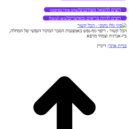
רוצים להשאר מעודכנים?
עקבו אחרי בפייסבוק
רוצים להיות בריאים ומאושרים?
בואו לטיפול!
הכל קשור - ריפוי גוף-נפש באמצעות הסבר המקור הנפשי של המחלה,
ביו-אנרגיה וצמחי מרפא
בניית אתר
: דיביין
o
to
op