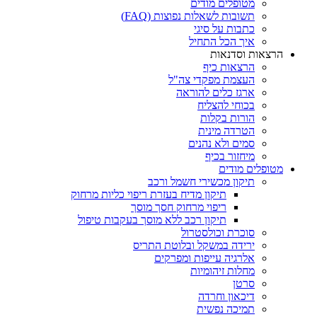
מטופלים מודים
תשובות לשאלות נפוצות (FAQ)
כתבות על סיגי
איך הכל התחיל
הרצאות וסדנאות
הרצאות כיף
העצמת מפקדי צה"ל
ארגז כלים להוראה
בכוחי להצליח
הורות בקלות
הטרדה מינית
סמים ולא נהנים
מיחזור בכיף
מטופלים מודים
תיקון מכשירי חשמל ורכב
תיקון מדיח בעזרת ריפוי כליות מרחוק
ריפוי מרחוק חסך מוסך
תיקון רכב ללא מוסך בעקבות טיפול
סוכרת וכולסטרול
ירידה במשקל ובלוטת התריס
אלרגיה עייפות ומפרקים
מחלות זיהומיות
סרטן
דיכאון וחרדה
תמיכה נפשית