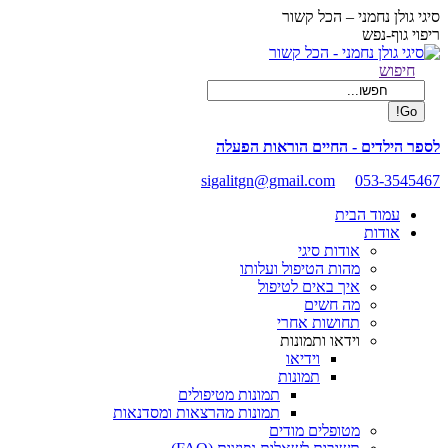
Skip
סיגי גולן נחמני – הכל קשור
to
ריפוי גוף-נפש
content
Facebook
Search:
חיפוש
page
opens
in
new
לספר הילדים - החיים הוראות הפעלה
window
sigalitgn@gmail.com
053-3545467
עמוד הבית
אודות
אודות סיגי
מהות הטיפול ועלותו
איך באים לטיפול
מה חשים
תחושות אחרי
וידאו ותמונות
וידיאו
תמונות
תמונות מטיפולים
תמונות מהרצאות ומסדנאות
מטופלים מודים