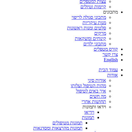
עצות למטפלים
קיימות וטיולים
מתכונים
מתכוני סגולה לריפוי
מנות עיקריות
סלטים ומנות ראשונות
מרקים
קינוחים ומשקאות
מתכוני ילדים
קורס מטפלים
צרו קשר
English
עמוד הבית
אודות
אודות סיגי
מהות הטיפול ועלותו
איך באים לטיפול
מה חשים
תחושות אחרי
וידאו ותמונות
וידיאו
תמונות
תמונות מטיפולים
תמונות מהרצאות ומסדנאות