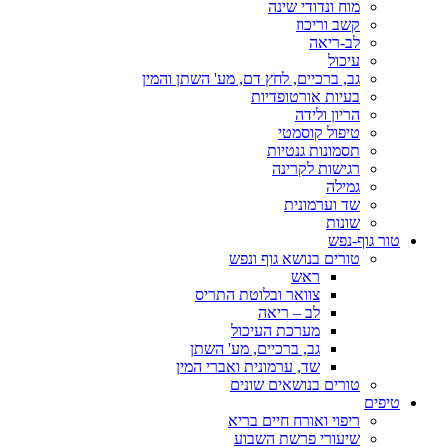
מוח ונדודי שינה
קשב וריכוז
לב-ריאה
עיכול
גב, ברכיים, לחץ דם, מע' השתן והמין
בעיות אורטופדיות
הריון ולידה
טיפול קוסמטי
תסמונות גנטיות
רגישות לקרינה
גמילה
שד וערמונית
שונות
טור גוף-נפש
טורים בנושא גוף ונפש
ראש
צוואר ובלוטת התריס
לב – ריאה
מערכת העיכול
גב, ברכיים, מע' השתן
שד, ערמונית ואברי המין
טורים בנושאים שונים
טיפים
ריפוי ואורח חיים בריא
שיעורי פרשת השבוע