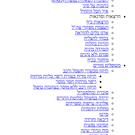
תשובות לשאלות נפוצות (FAQ)
כתבות על סיגי
איך הכל התחיל
הרצאות וסדנאות
הרצאות כיף
העצמת מפקדי צה"ל
ארגז כלים להוראה
בכוחי להצליח
הורות בקלות
הטרדה מינית
סמים ולא נהנים
מיחזור בכיף
מטופלים מודים
תיקון מכשירי חשמל ורכב
תיקון מדיח בעזרת ריפוי כליות מרחוק
ריפוי מרחוק חסך מוסך
תיקון רכב ללא מוסך בעקבות טיפול
סוכרת וכולסטרול
ירידה במשקל ובלוטת התריס
אלרגיה עייפות ומפרקים
מחלות זיהומיות
סרטן
דיכאון וחרדה
תמיכה נפשית
מוח ונדודי שינה