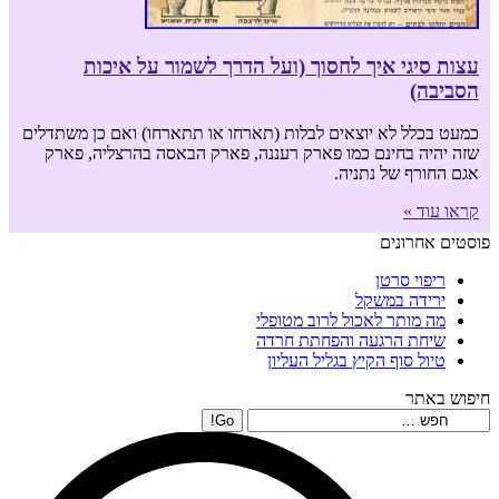
עצות סיגי איך לחסוך (ועל הדרך לשמור על איכות
הסביבה)
כמעט בכלל לא יוצאים לבלות (תארחו או תתארחו) ואם כן משתדלים
שזה יהיה בחינם כמו פארק רעננה, פארק הבאסה בהרצליה, פארק
אגם החורף של נתניה.
קראו עוד »
פוסטים אחרונים
ריפוי סרטן
ירידה במשקל
מה מותר לאכול לרוב מטופלי
שיחת הרגעה והפחתת חרדה
טיול סוף הקיץ בגליל העליון
חיפוש באתר
Search: