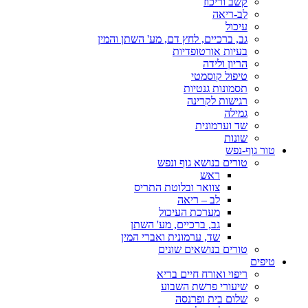
קשב וריכוז
לב-ריאה
עיכול
גב, ברכיים, לחץ דם, מע' השתן והמין
בעיות אורטופדיות
הריון ולידה
טיפול קוסמטי
תסמונות גנטיות
רגישות לקרינה
גמילה
שד וערמונית
שונות
טור גוף-נפש
טורים בנושא גוף ונפש
ראש
צוואר ובלוטת התריס
לב – ריאה
מערכת העיכול
גב, ברכיים, מע' השתן
שד, ערמונית ואברי המין
טורים בנושאים שונים
טיפים
ריפוי ואורח חיים בריא
שיעורי פרשת השבוע
שלום בית ופרנסה