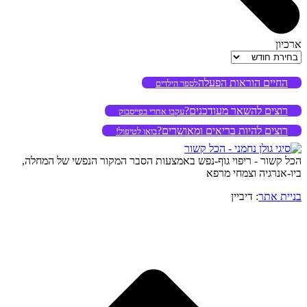
ארכיון
ארכיון
החיים הוראות הפעלה
לספר הילדים
רוצים להשאר מעודכנים?
עקבו אחרי בפייסבוק
רוצים להיות בריאים ומאושרים?
בואו לטיפול!
הכל קשור - ריפוי גוף-נפש באמצעות הסבר המקור הנפשי של המחלה,
ביו-אנרגיה וצמחי מרפא
בניית אתר
: דיביין
o
to
op