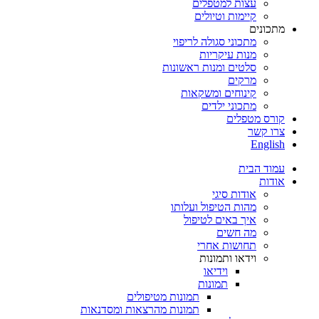
עצות למטפלים
קיימות וטיולים
מתכונים
מתכוני סגולה לריפוי
מנות עיקריות
סלטים ומנות ראשונות
מרקים
קינוחים ומשקאות
מתכוני ילדים
קורס מטפלים
צרו קשר
English
עמוד הבית
אודות
אודות סיגי
מהות הטיפול ועלותו
איך באים לטיפול
מה חשים
תחושות אחרי
וידאו ותמונות
וידיאו
תמונות
תמונות מטיפולים
תמונות מהרצאות ומסדנאות