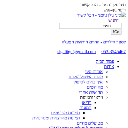
Skip
סיגי גולן נחמני – הכל קשור
to
ריפוי גוף-נפש
content
Facebook
Search:
חיפוש
page
opens
in
new
לספר הילדים - החיים הוראות הפעלה
window
sigalitgn@gmail.com
053-3545467
עמוד הבית
אודות
אודות סיגי
מהות הטיפול ועלותו
איך באים לטיפול
מה חשים
תחושות אחרי
וידאו ותמונות
וידיאו
תמונות
תמונות מטיפולים
תמונות מהרצאות ומסדנאות
מטופלים מודים