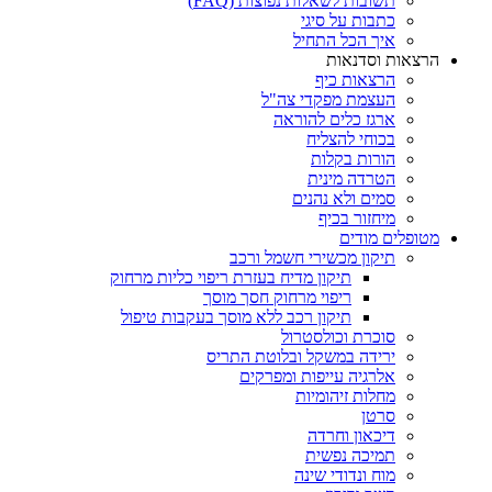
תשובות לשאלות נפוצות (FAQ)
כתבות על סיגי
איך הכל התחיל
הרצאות וסדנאות
הרצאות כיף
העצמת מפקדי צה"ל
ארגז כלים להוראה
בכוחי להצליח
הורות בקלות
הטרדה מינית
סמים ולא נהנים
מיחזור בכיף
מטופלים מודים
תיקון מכשירי חשמל ורכב
תיקון מדיח בעזרת ריפוי כליות מרחוק
ריפוי מרחוק חסך מוסך
תיקון רכב ללא מוסך בעקבות טיפול
סוכרת וכולסטרול
ירידה במשקל ובלוטת התריס
אלרגיה עייפות ומפרקים
מחלות זיהומיות
סרטן
דיכאון וחרדה
תמיכה נפשית
מוח ונדודי שינה