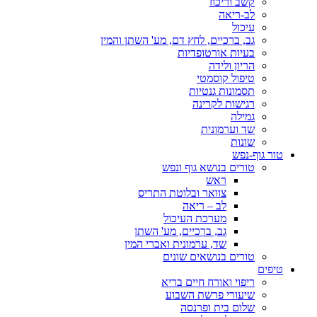
קשב וריכוז
לב-ריאה
עיכול
גב, ברכיים, לחץ דם, מע' השתן והמין
בעיות אורטופדיות
הריון ולידה
טיפול קוסמטי
תסמונות גנטיות
רגישות לקרינה
גמילה
שד וערמונית
שונות
טור גוף-נפש
טורים בנושא גוף ונפש
ראש
צוואר ובלוטת התריס
לב – ריאה
מערכת העיכול
גב, ברכיים, מע' השתן
שד, ערמונית ואברי המין
טורים בנושאים שונים
טיפים
ריפוי ואורח חיים בריא
שיעורי פרשת השבוע
שלום בית ופרנסה