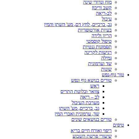
מוח ונדודי שינה
קשב וריכוז
לב-ריאה
עיכול
גב, ברכיים, לחץ דם, מע' השתן והמין
בעיות אורטופדיות
הריון ולידה
טיפול קוסמטי
תסמונות גנטיות
רגישות לקרינה
גמילה
שד וערמונית
שונות
טור גוף-נפש
טורים בנושא גוף ונפש
ראש
צוואר ובלוטת התריס
לב – ריאה
מערכת העיכול
גב, ברכיים, מע' השתן
שד, ערמונית ואברי המין
טורים בנושאים שונים
טיפים
ריפוי ואורח חיים בריא
שיעורי פרשת השבוע